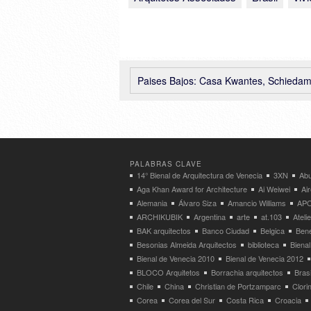
Paises Bajos: Casa Kwantes, Schiedam – MV
PALABRAS CLAVE
14° Bienal de Arquitectura de Venecia
3XN
Abu
Aga Khan Award for Architecture
Ai Weiwei
Ai
Alemania
Álvaro Siza
Amancio Williams
APO
ARCHIKUBIK
Argentina
arte
at.103
Atel
BAK arquitectos
Banco Ciudad
Belgica
Bene
Besonias Almeida Arquitectos
biblioteca
Bienal
Bienal de Venecia 2010
Bienal de Venecia 2012
BLOCO Arquitetos
Borrachia arquitectos
Brasi
Chile
China
Christian de Portzamparc
Clori
Corea
Corea del Sur
Costa Rica
Croacia