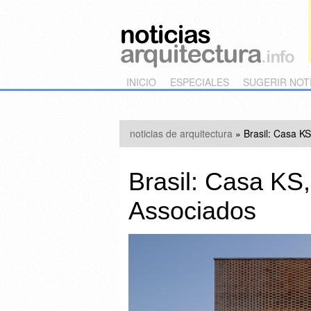
Main menu
Skip to primary content
Skip to secondary content
INICIO
ESPECIALES
SUGERIR NOT
noticias de arquitectura
»
Brasil: Casa KS
Brasil: Casa KS,
Associados