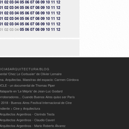
01
02
03
04
05
06
07
08
09
10
11
12
01
02
03
04
05
06
07
08
09
10
11
12
01
02
03
04
05
06
07
08
09
10
11
12
01
02
03
04
05
06
07
08
09
10
11
12
01
02
03
04
05
06
07
08
09
10
11
12
01
02
03
04
05
06
07
08
09
10
11
12
ICIASARQUITECTURA/BLOG
ntal 'Chez Le Corbusier' de Olivier Lemaire
ina. Arquitectas. Maestras del espacio: Carmen Córdova
LE - un documental de Thomas Piper
alaparte en 'Le Mépris' de Jean-Luc Godard
rroboradores... Cuando Buenos Aires quiso ser París
 2018 - Buenos Aires Festival Internacional de Cine
ndiente > Cine y Arquitectura
Arquitectos Argentinos - Clorindo Testa
 Arquitectos Argentinos - Claudio Caveri
 Arquitectos Argentinos - Mario Roberto Álvarez