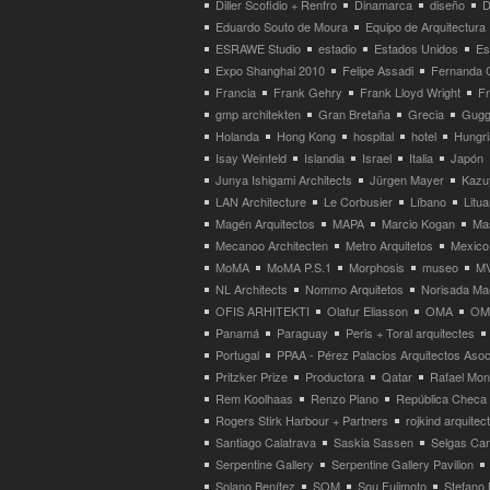
Diller Scofidio + Renfro
Dinamarca
diseño
D
Eduardo Souto de Moura
Equipo de Arquitectura
ESRAWE Studio
estadio
Estados Unidos
Es
Expo Shanghai 2010
Felipe Assadi
Fernanda 
Francia
Frank Gehry
Frank Lloyd Wright
F
gmp architekten
Gran Bretaña
Grecia
Gugg
Holanda
Hong Kong
hospital
hotel
Hungri
Isay Weinfeld
Islandia
Israel
Italia
Japón
Junya Ishigami Architects
Jürgen Mayer
Kazu
LAN Architecture
Le Corbusier
Líbano
Litua
Magén Arquitectos
MAPA
Marcio Kogan
Ma
Mecanoo Architecten
Metro Arquitetos
Mexico
MoMA
MoMA P.S.1
Morphosis
museo
M
NL Architects
Nommo Arquitetos
Norisada Ma
OFIS ARHITEKTI
Olafur Eliasson
OMA
OMA
Panamá
Paraguay
Peris + Toral arquitectes
Portugal
PPAA - Pérez Palacios Arquitectos Aso
Pritzker Prize
Productora
Qatar
Rafael Mo
Rem Koolhaas
Renzo Piano
República Checa
Rogers Stirk Harbour + Partners
rojkind arquitec
Santiago Calatrava
Saskia Sassen
Selgas Can
Serpentine Gallery
Serpentine Gallery Pavilion
Solano Benítez
SOM
Sou Fujimoto
Stefano 