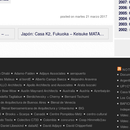
2007
:
2006
:
2005
:
posted on
martes 21 marzo 2017
2004
:
2003
:
2002
:
RDV
Japón: Casa K2, Fukuoka – Keisuke MATAKI + MANI Architect Office
NOT
 Dhabi
Adamo-Faiden
Adjaye Associates
aeropuerto
Docume
res Mateus
al bordE
Alberto Campo Baeza
Alejandro Aravena
Argent
LLO Architects
Apollo Architects and Associates
Arata Isozaki
UP↑CYC
ier Bow-Wow
Austin Maynard Architects
Australia
Austria
Azerbaiyán
Casa M
detta Tagliabue
Berdichevsky + Cherny
Bernard Tschumi
Los Co
 de Arquitectura de Buenos Aires
Bienal de Venecia
BAFICI
Bienal Iberoamericana de Arquitectura y Urbanismo
BIG
Indepe
l
Brooks + Scarpa
Canadá
Centre Pompidou-Metz
centro cultural
Video: 
ndo Testa
Colectivo C733
Colombia
concurso
Coop Himmelb(l)au
Video:
Daniel Libeskind
dataAE
David Adjaye
David Chipperfield
Video: