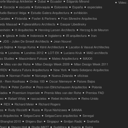
orte Mandrup Arkitekter
Dubai
Ecuador
Edgardo Minond
Video:
Escocia
escuela
Eslovaquia
Eslovenia
España
especiales
tudio Barozzi Veiga
Estudio Galera Arquitectura
exhibición
Canales
Finlandia
Foster & Partners
Fran Silvestre Arquitectos
redy Massad
FujiwaraMuro Architects
Gaspar Libedinsky
enheim
H Arquitectes
Henning Larsen Architects
Herzog & de Meuron
a
iglesia
India
Indonesia
Inglaterra
IR arquitectura
Iran
JDS - Julien De Smedt Architects
Jean Nouvel
yo Sejima
Kengo Kuma
Kéré Architecture
Lacaton & Vassal Architectes
nia
Londres
Londres 2012
LOT-EK
Luciano Kruk
MAD architects
ss Studies
Massimilano Fuksas
Mateo Arquitectura
MAXXI
Mies van der Rohe
Milan Design Week 2009
Milan Design Week 2011
VRDV
Natura Futura Arquitectura
New York
Nieto Sobejano Arquitectos
eda
Norman Foster
Noruega
Nueva Zelanda
oficinas
 - Rem Koolhaas
Ordos 100
Oscar Niemeyer
Países Bajos
Perú
Peter Zumthor
Pezo von Ellrichshausen Arquitectos
Polonia
ciados
Praemium Imperiale
Premio Mies van der Rohe
Premios FAD
neo
Rafael Viñoly
rascacielos
Rebel Architecture
Reino Unido
REX
Richard Meier
Richard Rogers
tos
Rudy Ricciotti
Rusia
Ryue Nishizawa
SANAA
o Arquitectos
SelgasCano
SelgasCano arquitectos
Senegal
Shanghai 2010
Shigeru Ban
Singapur
Smiljan Radic
Snøhetta
Boeri
Steven Holl
Studio MK27
Sudáfrica
Suecia
Suiza