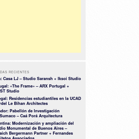
DAS RECIENTES
a: Casa LJ – Studio Saransh + Iksoi Studio
ugal: «The Frame» – ARX Portugal +
ST Studio
gal: Residencias estudiantiles en la UCAD
rdel Le Bihan Architectes
dor: Pabellón de Investigación
Sumaco – Caá Porá Arquitectura
ntina: Modernización y ampliación del
dio Monumental de Buenos Aires –
aich Bergermann Partner + Fernandes
itetos Associados