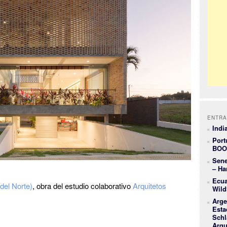
ENTRA
Indi
Port
BOO
Sene
– Ha
Ecua
del Norte)
, obra del estudio colaborativo
Arquitetos
Wild
Arge
Esta
Schl
Arqu