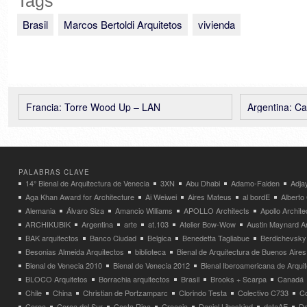
Tags
Brasil
Marcos Bertoldi Arquitetos
vivienda
Francia: Torre Wood Up – LAN
Argentina: Casa B
PALABRAS CLAVE
14° Bienal de Arquitectura de Venecia
3XN
Abu Dhabi
Adamo-Faiden
Adja
Aga Khan Award for Architecture
Ai Weiwei
Aires Mateus
al bordE
Albert
Alemania
Álvaro Siza
Amancio Williams
APOLLO Architects
Apollo Archit
ARCHIKUBIK
Argentina
arte
at.103
Atelier Bow-Wow
Austin Maynard Ar
BAK arquitectos
Banco Ciudad
Belgica
Benedetta Tagliabue
Berdichevsky
Besonias Almeida Arquitectos
biblioteca
Bienal de Arquitectura de Buenos Aires
Bienal de Venecia 2010
Bienal de Venecia 2012
Bienal Iberoamericana de Arqui
BLOCO Arquitetos
Borrachia arquitectos
Brasil
Brooks + Scarpa
Canadá
Chile
China
Christian de Portzamparc
Clorindo Testa
Colectivo C733
C
Corea
Corea del Sur
Costa Rica
Croacia
Daniel Libeskind
dataAE
Da