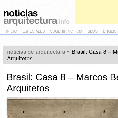
Main menu
Skip to primary content
Skip to secondary content
INICIO
ESPECIALES
SUGERIR NOTICIA
BLOG
ENGLIS
noticias de arquitectura
»
Brasil: Casa 8 – M
Arquitetos
Brasil: Casa 8 – Marcos Be
Arquitetos