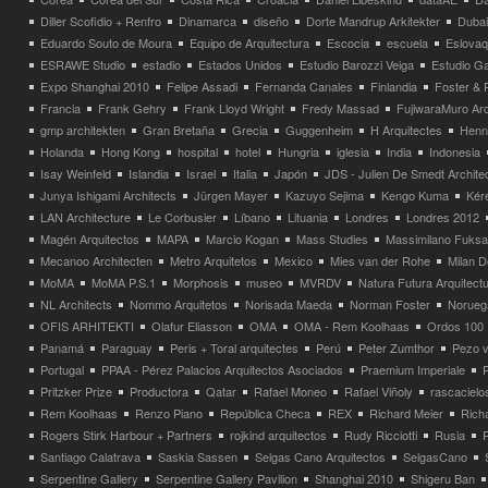
Diller Scofidio + Renfro
Dinamarca
diseño
Dorte Mandrup Arkitekter
Dubai
Eduardo Souto de Moura
Equipo de Arquitectura
Escocia
escuela
Eslovaq
ESRAWE Studio
estadio
Estados Unidos
Estudio Barozzi Veiga
Estudio Ga
Expo Shanghai 2010
Felipe Assadi
Fernanda Canales
Finlandia
Foster & 
Francia
Frank Gehry
Frank Lloyd Wright
Fredy Massad
FujiwaraMuro Arc
gmp architekten
Gran Bretaña
Grecia
Guggenheim
H Arquitectes
Henni
Holanda
Hong Kong
hospital
hotel
Hungria
iglesia
India
Indonesia
Isay Weinfeld
Islandia
Israel
Italia
Japón
JDS - Julien De Smedt Archite
Junya Ishigami Architects
Jürgen Mayer
Kazuyo Sejima
Kengo Kuma
Kéré
LAN Architecture
Le Corbusier
Líbano
Lituania
Londres
Londres 2012
Magén Arquitectos
MAPA
Marcio Kogan
Mass Studies
Massimilano Fuks
Mecanoo Architecten
Metro Arquitetos
Mexico
Mies van der Rohe
Milan 
MoMA
MoMA P.S.1
Morphosis
museo
MVRDV
Natura Futura Arquitect
NL Architects
Nommo Arquitetos
Norisada Maeda
Norman Foster
Norueg
OFIS ARHITEKTI
Olafur Eliasson
OMA
OMA - Rem Koolhaas
Ordos 100
Panamá
Paraguay
Peris + Toral arquitectes
Perú
Peter Zumthor
Pezo v
Portugal
PPAA - Pérez Palacios Arquitectos Asociados
Praemium Imperiale
Pritzker Prize
Productora
Qatar
Rafael Moneo
Rafael Viñoly
rascacielo
Rem Koolhaas
Renzo Piano
República Checa
REX
Richard Meier
Rich
Rogers Stirk Harbour + Partners
rojkind arquitectos
Rudy Ricciotti
Rusia
Santiago Calatrava
Saskia Sassen
Selgas Cano Arquitectos
SelgasCano
Serpentine Gallery
Serpentine Gallery Pavilion
Shanghai 2010
Shigeru Ban