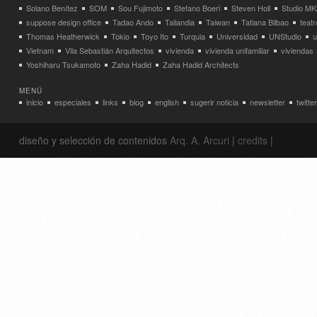
Solano Benítez
SOM
Sou Fujimoto
Stefano Boeri
Steven Holl
Studio MK
suppose design office
Tadao Ando
Tailandia
Taiwan
Tatiana Bilbao
teatr
Thomas Heatherwick
Tokio
Toyo Ito
Turquia
Universidad
UNStudio
u
Vietnam
Vila Sebastián Arquitectos
vivienda
vivienda unifamiliar
viviendas
Yoshiharu Tsukamoto
Zaha Hadid
Zaha Hadid Architects
MENÚ
inicio
especiales
links
blog
english
sugerir noticia
newsletter
twitter
diseño y selección de contenidos
Arq. A. Arcuri
|
credits
|