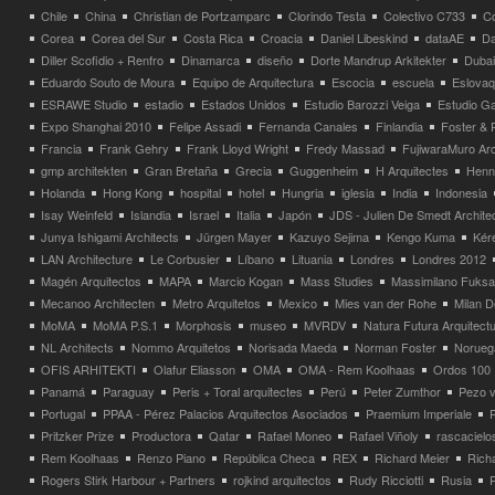
Chile
China
Christian de Portzamparc
Clorindo Testa
Colectivo C733
C
Corea
Corea del Sur
Costa Rica
Croacia
Daniel Libeskind
dataAE
Da
Diller Scofidio + Renfro
Dinamarca
diseño
Dorte Mandrup Arkitekter
Dubai
Eduardo Souto de Moura
Equipo de Arquitectura
Escocia
escuela
Eslovaq
ESRAWE Studio
estadio
Estados Unidos
Estudio Barozzi Veiga
Estudio Ga
Expo Shanghai 2010
Felipe Assadi
Fernanda Canales
Finlandia
Foster & 
Francia
Frank Gehry
Frank Lloyd Wright
Fredy Massad
FujiwaraMuro Arc
gmp architekten
Gran Bretaña
Grecia
Guggenheim
H Arquitectes
Henni
Holanda
Hong Kong
hospital
hotel
Hungria
iglesia
India
Indonesia
Isay Weinfeld
Islandia
Israel
Italia
Japón
JDS - Julien De Smedt Archite
Junya Ishigami Architects
Jürgen Mayer
Kazuyo Sejima
Kengo Kuma
Kéré
LAN Architecture
Le Corbusier
Líbano
Lituania
Londres
Londres 2012
Magén Arquitectos
MAPA
Marcio Kogan
Mass Studies
Massimilano Fuks
Mecanoo Architecten
Metro Arquitetos
Mexico
Mies van der Rohe
Milan 
MoMA
MoMA P.S.1
Morphosis
museo
MVRDV
Natura Futura Arquitect
NL Architects
Nommo Arquitetos
Norisada Maeda
Norman Foster
Norueg
OFIS ARHITEKTI
Olafur Eliasson
OMA
OMA - Rem Koolhaas
Ordos 100
Panamá
Paraguay
Peris + Toral arquitectes
Perú
Peter Zumthor
Pezo v
Portugal
PPAA - Pérez Palacios Arquitectos Asociados
Praemium Imperiale
Pritzker Prize
Productora
Qatar
Rafael Moneo
Rafael Viñoly
rascacielo
Rem Koolhaas
Renzo Piano
República Checa
REX
Richard Meier
Rich
Rogers Stirk Harbour + Partners
rojkind arquitectos
Rudy Ricciotti
Rusia