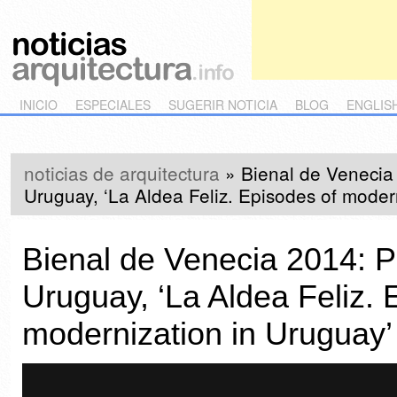
Main menu
Skip to primary content
Skip to secondary content
INICIO
ESPECIALES
SUGERIR NOTICIA
BLOG
ENGLIS
noticias de arquitectura
»
Bienal de Venecia
Uruguay, ‘La Aldea Feliz. Episodes of moder
Bienal de Venecia 2014: P
Uruguay, ‘La Aldea Feliz. 
modernization in Uruguay’