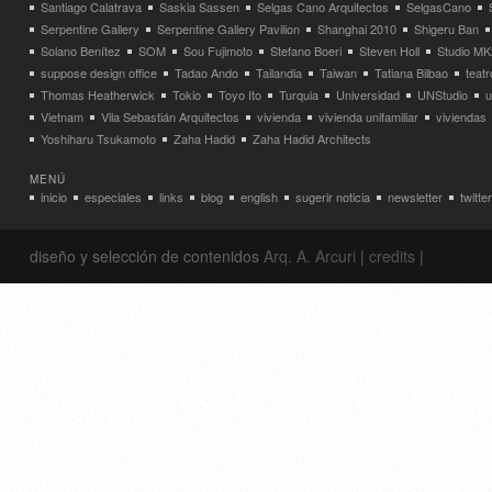
Santiago Calatrava
Saskia Sassen
Selgas Cano Arquitectos
SelgasCano
Serpentine Gallery
Serpentine Gallery Pavilion
Shanghai 2010
Shigeru Ban
Solano Benítez
SOM
Sou Fujimoto
Stefano Boeri
Steven Holl
Studio MK
suppose design office
Tadao Ando
Tailandia
Taiwan
Tatiana Bilbao
teatr
Thomas Heatherwick
Tokio
Toyo Ito
Turquia
Universidad
UNStudio
u
Vietnam
Vila Sebastián Arquitectos
vivienda
vivienda unifamiliar
viviendas
Yoshiharu Tsukamoto
Zaha Hadid
Zaha Hadid Architects
MENÚ
inicio
especiales
links
blog
english
sugerir noticia
newsletter
twitter
diseño y selección de contenidos
Arq. A. Arcuri
|
credits
|