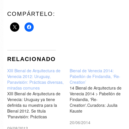
COMPÁRTELO:
RELACIONADO
XIII Bienal de Arquitectura de
Bienal de Venecia 2014:
Venecia 2012: Uruguay,
Pabellón de Findandia, ‘Re-
Panavisión: Prácticas diversas,
Creation’
miradas comunes
14 Bienal de Arquitectura de
XIII Bienal de Arquitectura de
Venecia 2014 > Pabellón de
Venecia: Uruguay ya tiene
Findandia, 'Re-
definida su muestra para la
Creation'.Curadora: Juulia
Bienal 2012. Se titula
Kauste
'Panavisión: Prácticas
diversas, miradas comunes' y
20/06/2014
cuenta con la curatoría de
09/08/2012