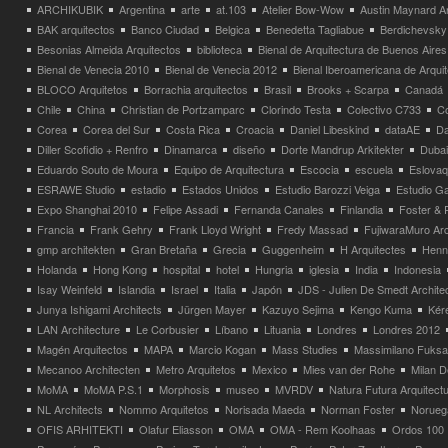
ARCHIKUBIK
Argentina
arte
at.103
Atelier Bow-Wow
Austin Maynard Ar
BAK arquitectos
Banco Ciudad
Belgica
Benedetta Tagliabue
Berdichevsky
Besonias Almeida Arquitectos
biblioteca
Bienal de Arquitectura de Buenos Aires
Bienal de Venecia 2010
Bienal de Venecia 2012
Bienal Iberoamericana de Arqui
BLOCO Arquitetos
Borrachia arquitectos
Brasil
Brooks + Scarpa
Canadá
Chile
China
Christian de Portzamparc
Clorindo Testa
Colectivo C733
C
Corea
Corea del Sur
Costa Rica
Croacia
Daniel Libeskind
dataAE
Da
Diller Scofidio + Renfro
Dinamarca
diseño
Dorte Mandrup Arkitekter
Dubai
Eduardo Souto de Moura
Equipo de Arquitectura
Escocia
escuela
Eslovaq
ESRAWE Studio
estadio
Estados Unidos
Estudio Barozzi Veiga
Estudio Ga
Expo Shanghai 2010
Felipe Assadi
Fernanda Canales
Finlandia
Foster & 
Francia
Frank Gehry
Frank Lloyd Wright
Fredy Massad
FujiwaraMuro Arc
gmp architekten
Gran Bretaña
Grecia
Guggenheim
H Arquitectes
Henni
Holanda
Hong Kong
hospital
hotel
Hungria
iglesia
India
Indonesia
Isay Weinfeld
Islandia
Israel
Italia
Japón
JDS - Julien De Smedt Archite
Junya Ishigami Architects
Jürgen Mayer
Kazuyo Sejima
Kengo Kuma
Kéré
LAN Architecture
Le Corbusier
Líbano
Lituania
Londres
Londres 2012
Magén Arquitectos
MAPA
Marcio Kogan
Mass Studies
Massimilano Fuks
Mecanoo Architecten
Metro Arquitetos
Mexico
Mies van der Rohe
Milan 
MoMA
MoMA P.S.1
Morphosis
museo
MVRDV
Natura Futura Arquitect
NL Architects
Nommo Arquitetos
Norisada Maeda
Norman Foster
Norueg
OFIS ARHITEKTI
Olafur Eliasson
OMA
OMA - Rem Koolhaas
Ordos 100