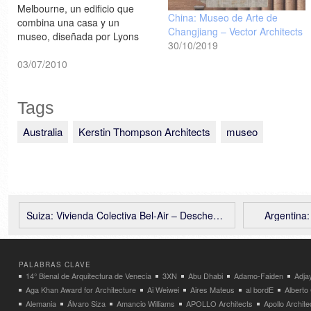
Melbourne, un edificio que
China: Museo de Arte de
combina una casa y un
Changjiang – Vector Architects
museo, diseñada por Lyons
30/10/2019
Architects [dezeen]
03/07/2010
Tags
Australia
Kerstin Thompson Architects
museo
Suiza: Vivienda Colectiva Bel-Air – Deschenaux Architectes
Argentina
PALABRAS CLAVE
14° Bienal de Arquitectura de Venecia
3XN
Abu Dhabi
Adamo-Faiden
Adja
Aga Khan Award for Architecture
Ai Weiwei
Aires Mateus
al bordE
Albert
Alemania
Álvaro Siza
Amancio Williams
APOLLO Architects
Apollo Archit