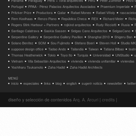
Panamá
Paraguay
Peris + Toral arquitectes
Perú
Peter Zumthor
Pezo v
Portugal
PPAA - Pérez Palacios Arquitectos Asociados
Praemium Imperiale
Pritzker Prize
Productora
Qatar
Rafael Moneo
Rafael Viñoly
rascacielo
Rem Koolhaas
Renzo Piano
República Checa
REX
Richard Meier
Rich
Rogers Stirk Harbour + Partners
rojkind arquitectos
Rudy Ricciotti
Rusia
Santiago Calatrava
Saskia Sassen
Selgas Cano Arquitectos
SelgasCano
Serpentine Gallery
Serpentine Gallery Pavilion
Shanghai 2010
Shigeru Ban
Solano Benítez
SOM
Sou Fujimoto
Stefano Boeri
Steven Holl
Studio MK
suppose design office
Tadao Ando
Tailandia
Taiwan
Tatiana Bilbao
teatr
Thomas Heatherwick
Tokio
Toyo Ito
Turquia
Universidad
UNStudio
u
Vietnam
Vila Sebastián Arquitectos
vivienda
vivienda unifamiliar
viviendas
Yoshiharu Tsukamoto
Zaha Hadid
Zaha Hadid Architects
MENÚ
inicio
especiales
links
blog
english
sugerir noticia
newsletter
twitter
diseño y selección de contenidos
Arq. A. Arcuri
|
credits
|