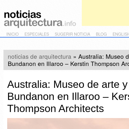
Main menu
Skip to primary content
Skip to secondary content
INICIO
ESPECIALES
SUGERIR NOTICIA
BLOG
ENGLIS
noticias de arquitectura
»
Australia: Museo d
Bundanon en Illaroo – Kerstin Thompson Arc
Australia: Museo de arte 
Bundanon en Illaroo – Ker
Thompson Architects