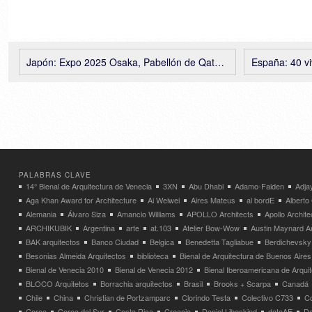
Japón: Expo 2025 Osaka, Pabellón de Qatar – Kengo Kuma and Associates + OMA*AMO
España: 40 viviendas so
PALABRAS CLAVE
14° Bienal de Arquitectura de Venecia
3XN
Abu Dhabi
Adamo-Faiden
Adja
Aga Khan Award for Architecture
Ai Weiwei
Aires Mateus
al bordE
Albert
Alemania
Álvaro Siza
Amancio Williams
APOLLO Architects
Apollo Archit
ARCHIKUBIK
Argentina
arte
at.103
Atelier Bow-Wow
Austin Maynard Ar
BAK arquitectos
Banco Ciudad
Belgica
Benedetta Tagliabue
Berdichevsky
Besonias Almeida Arquitectos
biblioteca
Bienal de Arquitectura de Buenos Aires
Bienal de Venecia 2010
Bienal de Venecia 2012
Bienal Iberoamericana de Arqui
BLOCO Arquitetos
Borrachia arquitectos
Brasil
Brooks + Scarpa
Canadá
Chile
China
Christian de Portzamparc
Clorindo Testa
Colectivo C733
C
Corea
Corea del Sur
Costa Rica
Croacia
Daniel Libeskind
dataAE
Da