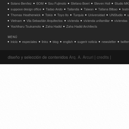
Solano Benítez
SOM
Sou Fujimoto
Stefano Boeri
Steven Holl
Studio MK
suppose design office
Tadao Ando
Tailandia
Taiwan
Tatiana Bilbao
teatr
Thomas Heatherwick
Tokio
Toyo Ito
Turquia
Universidad
UNStudio
u
Vietnam
Vila Sebastián Arquitectos
vivienda
vivienda unifamiliar
viviendas
Yoshiharu Tsukamoto
Zaha Hadid
Zaha Hadid Architects
MENÚ
inicio
especiales
links
blog
english
sugerir noticia
newsletter
twitter
diseño y selección de contenidos
Arq. A. Arcuri
|
credits
|