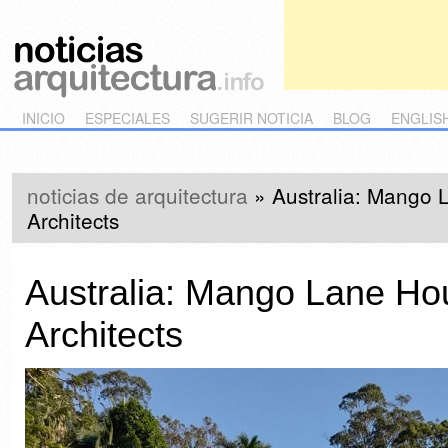
Main menu
Skip to primary content
Skip to secondary content
INICIO
ESPECIALES
SUGERIR NOTICIA
BLOG
ENGLIS
noticias de arquitectura
»
Australia: Mango
Architects
Australia: Mango Lane Ho
Architects