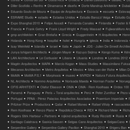
Diller Scofidio + Renfro
Dinamarca
diseño
Dorte Mandrup Arkitekter
Dubai
Eduardo Souto de Moura
Equipo de Arquitectura
Escocia
escuela
Eslovaq
ESRAWE Studio
estadio
Estados Unidos
Estudio Barozzi Veiga
Estudio Ga
Expo Shanghai 2010
Felipe Assadi
Fernanda Canales
Finlandia
Foster & 
Francia
Frank Gehry
Frank Lloyd Wright
Fredy Massad
FujiwaraMuro Arc
gmp architekten
Gran Bretaña
Grecia
Guggenheim
H Arquitectes
Henni
Holanda
Hong Kong
hospital
hotel
Hungria
iglesia
India
Indonesia
Isay Weinfeld
Islandia
Israel
Italia
Japón
JDS - Julien De Smedt Archite
Junya Ishigami Architects
Jürgen Mayer
Kazuyo Sejima
Kengo Kuma
Kéré
LAN Architecture
Le Corbusier
Líbano
Lituania
Londres
Londres 2012
Magén Arquitectos
MAPA
Marcio Kogan
Mass Studies
Massimilano Fuks
Mecanoo Architecten
Metro Arquitetos
Mexico
Mies van der Rohe
Milan 
MoMA
MoMA P.S.1
Morphosis
museo
MVRDV
Natura Futura Arquitect
NL Architects
Nommo Arquitetos
Norisada Maeda
Norman Foster
Norueg
OFIS ARHITEKTI
Olafur Eliasson
OMA
OMA - Rem Koolhaas
Ordos 100
Panamá
Paraguay
Peris + Toral arquitectes
Perú
Peter Zumthor
Pezo v
Portugal
PPAA - Pérez Palacios Arquitectos Asociados
Praemium Imperiale
Pritzker Prize
Productora
Qatar
Rafael Moneo
Rafael Viñoly
rascacielo
Rem Koolhaas
Renzo Piano
República Checa
REX
Richard Meier
Rich
Rogers Stirk Harbour + Partners
rojkind arquitectos
Rudy Ricciotti
Rusia
Santiago Calatrava
Saskia Sassen
Selgas Cano Arquitectos
SelgasCano
Serpentine Gallery
Serpentine Gallery Pavilion
Shanghai 2010
Shigeru Ban