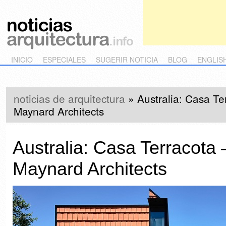
Main menu
Skip to primary content
Skip to secondary content
INICIO
ESPECIALES
SUGERIR NOTICIA
BLOG
ENGLIS
noticias de arquitectura
»
Australia: Casa Te
Maynard Architects
Australia: Casa Terracota 
Maynard Architects