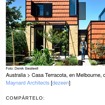
Foto: Derek Swalwell
Australia > Casa Terracota, en Melbourne,
Maynard Architects
[
dezeen
]
COMPÁRTELO: