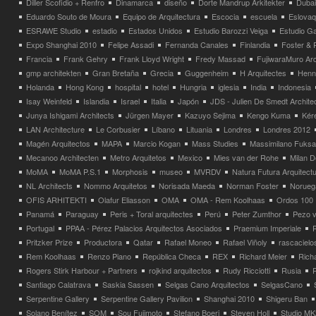
Diller Scofidio + Renfro
Dinamarca
diseño
Dorte Mandrup Arkitekter
Dubai
Eduardo Souto de Moura
Equipo de Arquitectura
Escocia
escuela
Eslovaq
ESRAWE Studio
estadio
Estados Unidos
Estudio Barozzi Veiga
Estudio Ga
Expo Shanghai 2010
Felipe Assadi
Fernanda Canales
Finlandia
Foster & 
Francia
Frank Gehry
Frank Lloyd Wright
Fredy Massad
FujiwaraMuro Arc
gmp architekten
Gran Bretaña
Grecia
Guggenheim
H Arquitectes
Henni
Holanda
Hong Kong
hospital
hotel
Hungria
iglesia
India
Indonesia
Isay Weinfeld
Islandia
Israel
Italia
Japón
JDS - Julien De Smedt Archite
Junya Ishigami Architects
Jürgen Mayer
Kazuyo Sejima
Kengo Kuma
Kéré
LAN Architecture
Le Corbusier
Líbano
Lituania
Londres
Londres 2012
Magén Arquitectos
MAPA
Marcio Kogan
Mass Studies
Massimilano Fuks
Mecanoo Architecten
Metro Arquitetos
Mexico
Mies van der Rohe
Milan 
MoMA
MoMA P.S.1
Morphosis
museo
MVRDV
Natura Futura Arquitect
NL Architects
Nommo Arquitetos
Norisada Maeda
Norman Foster
Norueg
OFIS ARHITEKTI
Olafur Eliasson
OMA
OMA - Rem Koolhaas
Ordos 100
Panamá
Paraguay
Peris + Toral arquitectes
Perú
Peter Zumthor
Pezo v
Portugal
PPAA - Pérez Palacios Arquitectos Asociados
Praemium Imperiale
Pritzker Prize
Productora
Qatar
Rafael Moneo
Rafael Viñoly
rascacielo
Rem Koolhaas
Renzo Piano
República Checa
REX
Richard Meier
Rich
Rogers Stirk Harbour + Partners
rojkind arquitectos
Rudy Ricciotti
Rusia
Santiago Calatrava
Saskia Sassen
Selgas Cano Arquitectos
SelgasCano
Serpentine Gallery
Serpentine Gallery Pavilion
Shanghai 2010
Shigeru Ban
Solano Benítez
SOM
Sou Fujimoto
Stefano Boeri
Steven Holl
Studio MK