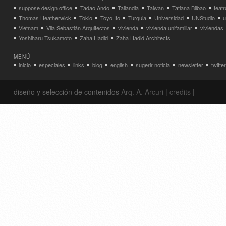
suppose design office
Tadao Ando
Tailandia
Taiwan
Tatiana Bilbao
teatr
Thomas Heatherwick
Tokio
Toyo Ito
Turquia
Universidad
UNStudio
u
Vietnam
Vila Sebastián Arquitectos
vivienda
vivienda unifamiliar
viviendas
Yoshiharu Tsukamoto
Zaha Hadid
Zaha Hadid Architects
MENÚ
inicio
especiales
links
blog
english
sugerir noticia
newsletter
twitter
diseño y selección de contenidos
Arq. A. Arcuri
|
credits
|