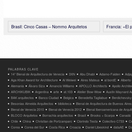
Brasil: Cinco Casas – Nommo Arquitetos
Francia: «El pa
PALABRAS CLAVE
14° Bienal de Arquitectura de Venecia
3XN
Abu Dhabi
Adamo-Faiden
Adja
Aga Khan Award for Architecture
Ai Weiwei
Aires Mateus
al bordE
Albert
Alemania
Álvaro Siza
Amancio Williams
APOLLO Architects
Apollo Archit
ARCHIKUBIK
Argentina
arte
at.103
Atelier Bow-Wow
Austin Maynard Ar
BAK arquitectos
Banco Ciudad
Belgica
Benedetta Tagliabue
Berdichevsky
Besonias Almeida Arquitectos
biblioteca
Bienal de Arquitectura de Buenos Aires
Bienal de Venecia 2010
Bienal de Venecia 2012
Bienal Iberoamericana de Arqui
BLOCO Arquitetos
Borrachia arquitectos
Brasil
Brooks + Scarpa
Canadá
Chile
China
Christian de Portzamparc
Clorindo Testa
Colectivo C733
C
Corea
Corea del Sur
Costa Rica
Croacia
Daniel Libeskind
dataAE
Da