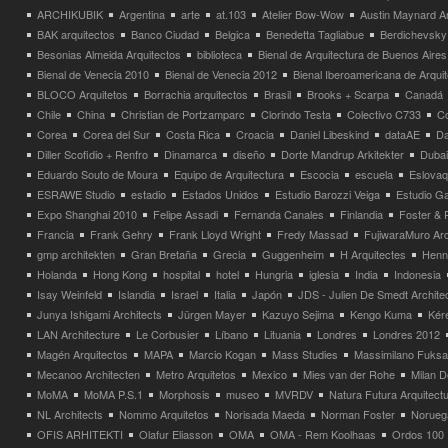
ARCHIKUBIK
Argentina
arte
at.103
Atelier Bow-Wow
Austin Maynard Ar
BAK arquitectos
Banco Ciudad
Belgica
Benedetta Tagliabue
Berdichevsky
Besonias Almeida Arquitectos
biblioteca
Bienal de Arquitectura de Buenos Aires
Bienal de Venecia 2010
Bienal de Venecia 2012
Bienal Iberoamericana de Arqui
BLOCO Arquitetos
Borrachia arquitectos
Brasil
Brooks + Scarpa
Canadá
Chile
China
Christian de Portzamparc
Clorindo Testa
Colectivo C733
C
Corea
Corea del Sur
Costa Rica
Croacia
Daniel Libeskind
dataAE
Da
Diller Scofidio + Renfro
Dinamarca
diseño
Dorte Mandrup Arkitekter
Dubai
Eduardo Souto de Moura
Equipo de Arquitectura
Escocia
escuela
Eslovaq
ESRAWE Studio
estadio
Estados Unidos
Estudio Barozzi Veiga
Estudio Ga
Expo Shanghai 2010
Felipe Assadi
Fernanda Canales
Finlandia
Foster & 
Francia
Frank Gehry
Frank Lloyd Wright
Fredy Massad
FujiwaraMuro Arc
gmp architekten
Gran Bretaña
Grecia
Guggenheim
H Arquitectes
Henni
Holanda
Hong Kong
hospital
hotel
Hungria
iglesia
India
Indonesia
Isay Weinfeld
Islandia
Israel
Italia
Japón
JDS - Julien De Smedt Archite
Junya Ishigami Architects
Jürgen Mayer
Kazuyo Sejima
Kengo Kuma
Kéré
LAN Architecture
Le Corbusier
Líbano
Lituania
Londres
Londres 2012
Magén Arquitectos
MAPA
Marcio Kogan
Mass Studies
Massimilano Fuks
Mecanoo Architecten
Metro Arquitetos
Mexico
Mies van der Rohe
Milan 
MoMA
MoMA P.S.1
Morphosis
museo
MVRDV
Natura Futura Arquitect
NL Architects
Nommo Arquitetos
Norisada Maeda
Norman Foster
Norueg
OFIS ARHITEKTI
Olafur Eliasson
OMA
OMA - Rem Koolhaas
Ordos 100