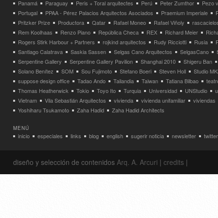
Panamá
Paraguay
Peris + Toral arquitectes
Perú
Peter Zumthor
Pezo v
Portugal
PPAA - Pérez Palacios Arquitectos Asociados
Praemium Imperiale
Pritzker Prize
Productora
Qatar
Rafael Moneo
Rafael Viñoly
rascacielo
Rem Koolhaas
Renzo Piano
República Checa
REX
Richard Meier
Rich
Rogers Stirk Harbour + Partners
rojkind arquitectos
Rudy Ricciotti
Rusia
Santiago Calatrava
Saskia Sassen
Selgas Cano Arquitectos
SelgasCano
Serpentine Gallery
Serpentine Gallery Pavilion
Shanghai 2010
Shigeru Ban
Solano Benítez
SOM
Sou Fujimoto
Stefano Boeri
Steven Holl
Studio MK
suppose design office
Tadao Ando
Tailandia
Taiwan
Tatiana Bilbao
teatr
Thomas Heatherwick
Tokio
Toyo Ito
Turquia
Universidad
UNStudio
u
Vietnam
Vila Sebastián Arquitectos
vivienda
vivienda unifamiliar
viviendas
Yoshiharu Tsukamoto
Zaha Hadid
Zaha Hadid Architects
MENÚ
inicio
especiales
links
blog
english
sugerir noticia
newsletter
twitter
diseño y selección de contenidos
Arq. A. Arcuri
|
credits
|