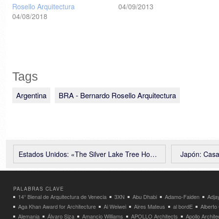
Rosello Arquitectura
04/09/2013
04/08/2018
Tags
Argentina
BRA - Bernardo Rosello Arquitectura
Estados Unidos: «The Silver Lake Tree House» – And And And Studio
Japón: Casa
PALABRAS CLAVE
14° Bienal de Arquitectura de Venecia
3XN
Abu Dhabi
Adamo-Faiden
Adja
Aga Khan Award for Architecture
Ai Weiwei
Aires Mateus
al bordE
Albert
Alemania
Álvaro Siza
Amancio Williams
APOLLO Architects
Apollo Archit