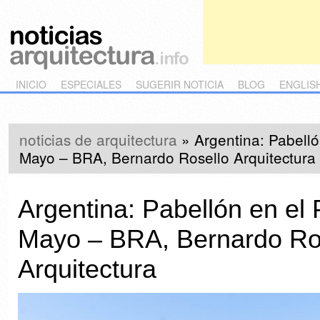
Main menu
Skip to primary content
Skip to secondary content
INICIO
ESPECIALES
SUGERIR NOTICIA
BLOG
ENGLIS
noticias de arquitectura
»
Argentina: Pabell
Mayo – BRA, Bernardo Rosello Arquitectura
Argentina: Pabellón en el
Mayo – BRA, Bernardo Ro
Arquitectura