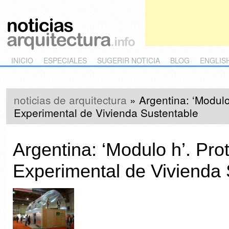
Main menu
Skip to primary content
Skip to secondary content
INICIO
ESPECIALES
SUGERIR NOTICIA
BLOG
ENGLIS
noticias de arquitectura
»
Argentina: ‘Modulo
Experimental de Vivienda Sustentable
Argentina: ‘Modulo h’. Pro
Experimental de Vivienda 