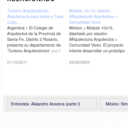
Turismo Arquitectónico,
Módulo 10×10, stación-
Arquitectura para todos y Casa
ARquitectura Arquitectos +
Cubo….
Comunidad Vivex
Argentina > El Colegio de
México > Módulo 10x10,
Arquitectos de la Provincia de
diseñado por stación-
Santa Fe, Distrito 2 Rosario,
ARquitectura Arquitectos +
presenta su departamento de
Comunidad Vivex. El proyecto
'Turismo Arquitectónico' >>> /
intenta desarrollar un prototipo
España > Colegio de
de sistema constructivo
Arquitectos delegación de
01/10/2011
alternativo explorando
28/06/2009
Navarra: 'Arquitectura para
materiales y métodos de
todos': actividades en el Día
construcción económicos
Mundial de la Arquitectura.
basados en la reutilización de
(del 6 al 8/10) >>> / Argentina
paneles de fibra de vidrio
>…
dados de baja en trabajos de
otras obras. Estos paneles
fueron transformados…
Entrevista: Alejandro Aravena (parte I)
México: Sim