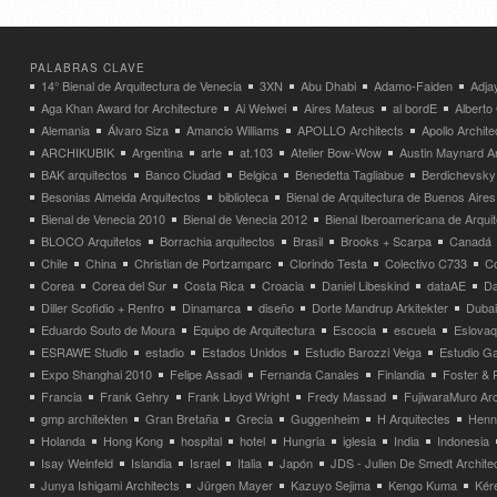
PALABRAS CLAVE
14° Bienal de Arquitectura de Venecia
3XN
Abu Dhabi
Adamo-Faiden
Adja
Aga Khan Award for Architecture
Ai Weiwei
Aires Mateus
al bordE
Albert
Alemania
Álvaro Siza
Amancio Williams
APOLLO Architects
Apollo Archit
ARCHIKUBIK
Argentina
arte
at.103
Atelier Bow-Wow
Austin Maynard Ar
BAK arquitectos
Banco Ciudad
Belgica
Benedetta Tagliabue
Berdichevsky
Besonias Almeida Arquitectos
biblioteca
Bienal de Arquitectura de Buenos Aires
Bienal de Venecia 2010
Bienal de Venecia 2012
Bienal Iberoamericana de Arqui
BLOCO Arquitetos
Borrachia arquitectos
Brasil
Brooks + Scarpa
Canadá
Chile
China
Christian de Portzamparc
Clorindo Testa
Colectivo C733
C
Corea
Corea del Sur
Costa Rica
Croacia
Daniel Libeskind
dataAE
Da
Diller Scofidio + Renfro
Dinamarca
diseño
Dorte Mandrup Arkitekter
Dubai
Eduardo Souto de Moura
Equipo de Arquitectura
Escocia
escuela
Eslovaq
ESRAWE Studio
estadio
Estados Unidos
Estudio Barozzi Veiga
Estudio Ga
Expo Shanghai 2010
Felipe Assadi
Fernanda Canales
Finlandia
Foster & 
Francia
Frank Gehry
Frank Lloyd Wright
Fredy Massad
FujiwaraMuro Arc
gmp architekten
Gran Bretaña
Grecia
Guggenheim
H Arquitectes
Henni
Holanda
Hong Kong
hospital
hotel
Hungria
iglesia
India
Indonesia
Isay Weinfeld
Islandia
Israel
Italia
Japón
JDS - Julien De Smedt Archite
Junya Ishigami Architects
Jürgen Mayer
Kazuyo Sejima
Kengo Kuma
Kéré