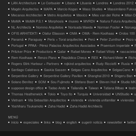
LAN Architecture
Le Corbusier
Líbano
Lituania
Londres
Londres 2012
Magén Arquitectos
MAPA
Marcio Kogan
Mass Studies
Massimilano Fuks
Mecanoo Architecten
Metro Arquitetos
Mexico
Mies van der Rohe
Milan 
MoMA
MoMA P.S.1
Morphosis
museo
MVRDV
Natura Futura Arquitect
NL Architects
Nommo Arquitetos
Norisada Maeda
Norman Foster
Norueg
OFIS ARHITEKTI
Olafur Eliasson
OMA
OMA - Rem Koolhaas
Ordos 100
Panamá
Paraguay
Peris + Toral arquitectes
Perú
Peter Zumthor
Pezo v
Portugal
PPAA - Pérez Palacios Arquitectos Asociados
Praemium Imperiale
Pritzker Prize
Productora
Qatar
Rafael Moneo
Rafael Viñoly
rascacielo
Rem Koolhaas
Renzo Piano
República Checa
REX
Richard Meier
Rich
Rogers Stirk Harbour + Partners
rojkind arquitectos
Rudy Ricciotti
Rusia
Santiago Calatrava
Saskia Sassen
Selgas Cano Arquitectos
SelgasCano
Serpentine Gallery
Serpentine Gallery Pavilion
Shanghai 2010
Shigeru Ban
Solano Benítez
SOM
Sou Fujimoto
Stefano Boeri
Steven Holl
Studio MK
suppose design office
Tadao Ando
Tailandia
Taiwan
Tatiana Bilbao
teatr
Thomas Heatherwick
Tokio
Toyo Ito
Turquia
Universidad
UNStudio
u
Vietnam
Vila Sebastián Arquitectos
vivienda
vivienda unifamiliar
viviendas
Yoshiharu Tsukamoto
Zaha Hadid
Zaha Hadid Architects
MENÚ
inicio
especiales
links
blog
english
sugerir noticia
newsletter
twitter