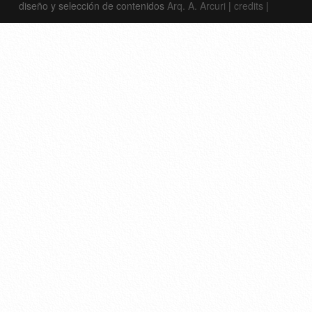
diseño y selección de contenidos
Arq. A. Arcuri
|
credits
|