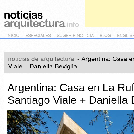
Main menu
Skip to primary content
Skip to secondary content
INICIO
ESPECIALES
SUGERIR NOTICIA
BLOG
ENGLIS
noticias de arquitectura
»
Argentina: Casa e
Viale + Daniella Beviglia
Argentina: Casa en La Ruf
Santiago Viale + Daniella 