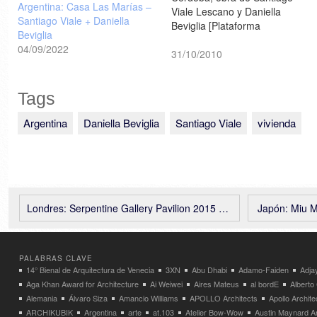
Argentina: Casa Las Marías –
Viale Lescano y Daniella
Santiago Viale + Daniella
Beviglia [Plataforma
Beviglia
Arquitectura]
04/09/2022
31/10/2010
Tags
Argentina
Daniella Beviglia
Santiago Viale
vivienda
Londres: Serpentine Gallery Pavilion 2015 – SelgasCano.. primeras imágenes
Japón: Miu M
PALABRAS CLAVE
14° Bienal de Arquitectura de Venecia
3XN
Abu Dhabi
Adamo-Faiden
Adja
Aga Khan Award for Architecture
Ai Weiwei
Aires Mateus
al bordE
Albert
Alemania
Álvaro Siza
Amancio Williams
APOLLO Architects
Apollo Archit
ARCHIKUBIK
Argentina
arte
at.103
Atelier Bow-Wow
Austin Maynard Ar