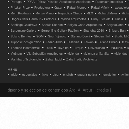
Portugal
PPAA - Pérez Palacios Arquitectos Asociados
Praemium Imperiale
Pritzker Prize
Productora
Qatar
Rafael Moneo
Rafael Viñoly
rascacielo
Rem Koolhaas
Renzo Piano
República Checa
REX
Richard Meier
Rich
Rogers Stirk Harbour + Partners
rojkind arquitectos
Rudy Ricciotti
Rusia
Santiago Calatrava
Saskia Sassen
Selgas Cano Arquitectos
SelgasCano
Serpentine Gallery
Serpentine Gallery Pavilion
Shanghai 2010
Shigeru Ban
Solano Benítez
SOM
Sou Fujimoto
Stefano Boeri
Steven Holl
Studio MK
suppose design office
Tadao Ando
Tailandia
Taiwan
Tatiana Bilbao
teatr
Thomas Heatherwick
Tokio
Toyo Ito
Turquia
Universidad
UNStudio
u
Vietnam
Vila Sebastián Arquitectos
vivienda
vivienda unifamiliar
viviendas
Yoshiharu Tsukamoto
Zaha Hadid
Zaha Hadid Architects
MENÚ
inicio
especiales
links
blog
english
sugerir noticia
newsletter
twitter
diseño y selección de contenidos
Arq. A. Arcuri
|
credits
|