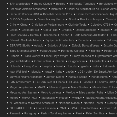
BAK arquitectos
Banco Ciudad
Belgica
Benedetta Tagliabue
Berdichevsky
Besonias Almeida Arquitectos
biblioteca
Bienal de Arquitectura de Buenos Aires
Bienal de Venecia 2010
Bienal de Venecia 2012
Bienal Iberoamericana de Arqui
BLOCO Arquitetos
Borrachia arquitectos
Brasil
Brooks + Scarpa
Canadá
Chile
China
Christian de Portzamparc
Clorindo Testa
Colectivo C733
C
Corea
Corea del Sur
Costa Rica
Croacia
Daniel Libeskind
dataAE
Da
Diller Scofidio + Renfro
Dinamarca
diseño
Dorte Mandrup Arkitekter
Dubai
Eduardo Souto de Moura
Equipo de Arquitectura
Escocia
escuela
Eslovaq
ESRAWE Studio
estadio
Estados Unidos
Estudio Barozzi Veiga
Estudio Ga
Expo Shanghai 2010
Felipe Assadi
Fernanda Canales
Finlandia
Foster & 
Francia
Frank Gehry
Frank Lloyd Wright
Fredy Massad
FujiwaraMuro Arc
gmp architekten
Gran Bretaña
Grecia
Guggenheim
H Arquitectes
Henni
Holanda
Hong Kong
hospital
hotel
Hungria
iglesia
India
Indonesia
Isay Weinfeld
Islandia
Israel
Italia
Japón
JDS - Julien De Smedt Archite
Junya Ishigami Architects
Jürgen Mayer
Kazuyo Sejima
Kengo Kuma
Kéré
LAN Architecture
Le Corbusier
Líbano
Lituania
Londres
Londres 2012
Magén Arquitectos
MAPA
Marcio Kogan
Mass Studies
Massimilano Fuks
Mecanoo Architecten
Metro Arquitetos
Mexico
Mies van der Rohe
Milan 
MoMA
MoMA P.S.1
Morphosis
museo
MVRDV
Natura Futura Arquitect
NL Architects
Nommo Arquitetos
Norisada Maeda
Norman Foster
Norueg
OFIS ARHITEKTI
Olafur Eliasson
OMA
OMA - Rem Koolhaas
Ordos 100
Panamá
Paraguay
Peris + Toral arquitectes
Perú
Peter Zumthor
Pezo v