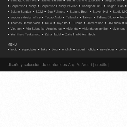
Santiago Calatrava
Saskia Sassen
Selgas Cano Arquitectos
SelgasCano
Serpentine Gallery
Serpentine Gallery Pavilion
Shanghai 2010
Shigeru Ban
Solano Benítez
SOM
Sou Fujimoto
Stefano Boeri
Steven Holl
Studio MK
suppose design office
Tadao Ando
Tailandia
Taiwan
Tatiana Bilbao
teatr
Thomas Heatherwick
Tokio
Toyo Ito
Turquia
Universidad
UNStudio
u
Vietnam
Vila Sebastián Arquitectos
vivienda
vivienda unifamiliar
viviendas
Yoshiharu Tsukamoto
Zaha Hadid
Zaha Hadid Architects
MENÚ
inicio
especiales
links
blog
english
sugerir noticia
newsletter
twitter
diseño y selección de contenidos
Arq. A. Arcuri
|
credits
|