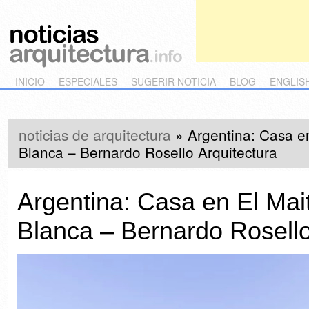
Main menu
Skip to primary content
Skip to secondary content
INICIO
ESPECIALES
SUGERIR NOTICIA
BLOG
ENGLIS
noticias de arquitectura
»
Argentina: Casa e
Blanca – Bernardo Rosello Arquitectura
Argentina: Casa en El Mai
Blanca – Bernardo Rosello