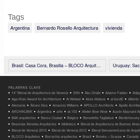
Tags
Argentina
Bernardo Rosello Arquitectura
vivienda
Brasil: Casa Cora, Brasilia – BLOCO Arquitetos
Uruguay: Sacromon
PALABRAS CLAVE
14° Bienal de Arquitectura de Venecia
3XN
Abu Dhabi
Adamo-Faiden
Adja
Aga Khan Award for Architecture
Ai Weiwei
Aires Mateus
al bordE
Albert
Alemania
Álvaro Siza
Amancio Williams
APOLLO Architects
Apollo Archit
ARCHIKUBIK
Argentina
arte
at.103
Atelier Bow-Wow
Austin Maynard Ar
BAK arquitectos
Banco Ciudad
Belgica
Benedetta Tagliabue
Berdichevsky
Besonias Almeida Arquitectos
biblioteca
Bienal de Arquitectura de Buenos Aires
Bienal de Venecia 2010
Bienal de Venecia 2012
Bienal Iberoamericana de Arqui
BLOCO Arquitetos
Borrachia arquitectos
Brasil
Brooks + Scarpa
Canadá