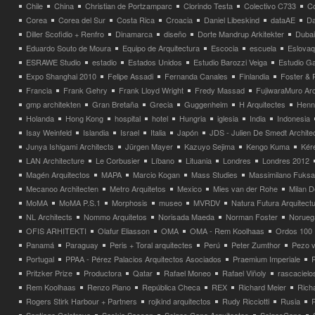
Chile
China
Christian de Portzamparc
Clorindo Testa
Colectivo C733
C
Corea
Corea del Sur
Costa Rica
Croacia
Daniel Libeskind
dataAE
Da
Diller Scofidio + Renfro
Dinamarca
diseño
Dorte Mandrup Arkitekter
Dubai
Eduardo Souto de Moura
Equipo de Arquitectura
Escocia
escuela
Eslovaq
ESRAWE Studio
estadio
Estados Unidos
Estudio Barozzi Veiga
Estudio Ga
Expo Shanghai 2010
Felipe Assadi
Fernanda Canales
Finlandia
Foster & 
Francia
Frank Gehry
Frank Lloyd Wright
Fredy Massad
FujiwaraMuro Arc
gmp architekten
Gran Bretaña
Grecia
Guggenheim
H Arquitectes
Henni
Holanda
Hong Kong
hospital
hotel
Hungria
iglesia
India
Indonesia
Isay Weinfeld
Islandia
Israel
Italia
Japón
JDS - Julien De Smedt Archite
Junya Ishigami Architects
Jürgen Mayer
Kazuyo Sejima
Kengo Kuma
Kéré
LAN Architecture
Le Corbusier
Líbano
Lituania
Londres
Londres 2012
Magén Arquitectos
MAPA
Marcio Kogan
Mass Studies
Massimilano Fuks
Mecanoo Architecten
Metro Arquitetos
Mexico
Mies van der Rohe
Milan 
MoMA
MoMA P.S.1
Morphosis
museo
MVRDV
Natura Futura Arquitect
NL Architects
Nommo Arquitetos
Norisada Maeda
Norman Foster
Norueg
OFIS ARHITEKTI
Olafur Eliasson
OMA
OMA - Rem Koolhaas
Ordos 100
Panamá
Paraguay
Peris + Toral arquitectes
Perú
Peter Zumthor
Pezo v
Portugal
PPAA - Pérez Palacios Arquitectos Asociados
Praemium Imperiale
Pritzker Prize
Productora
Qatar
Rafael Moneo
Rafael Viñoly
rascacielo
Rem Koolhaas
Renzo Piano
República Checa
REX
Richard Meier
Rich
Rogers Stirk Harbour + Partners
rojkind arquitectos
Rudy Ricciotti
Rusia