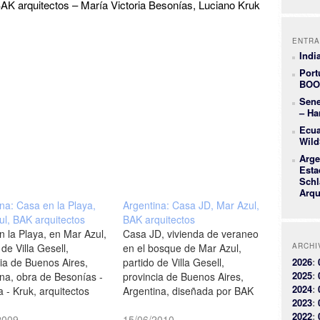
AK arquitectos – María Victoria Besonías, Luciano Kruk
ENTRA
Indi
Port
BOO
Sene
– Ha
Ecua
Wild
Arge
Esta
Schl
Arqu
na: Casa en la Playa,
Argentina: Casa JD, Mar Azul,
ul, BAK arquitectos
BAK arquitectos
 la Playa, en Mar Azul,
Casa JD, vivienda de veraneo
 de Villa Gesell,
en el bosque de Mar Azul,
ARCHI
ia de Buenos Aires,
partido de Villa Gesell,
2026
:
2025
:
ina, obra de Besonías -
provincia de Buenos Aires,
2024
:
 - Kruk, arquitectos
Argentina, diseñada por BAK
2023
:
arquitectos - María Victoria
2022
:
2009
Besonías, Luciano Kruk
15/06/2010