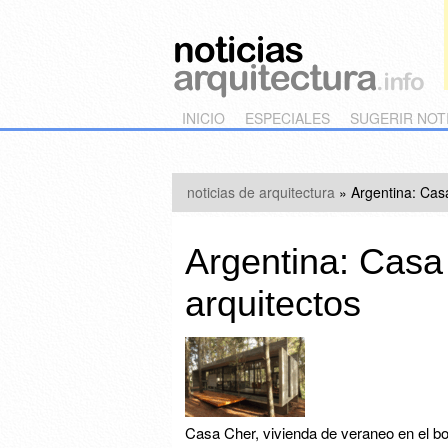
Main menu
Skip to primary content
Skip to secondary content
INICIO
ESPECIALES
SUGERIR NOT
noticias de arquitectura
»
Argentina: Cas
Argentina: Casa
arquitectos
Casa Cher, vivienda de veraneo en el bos