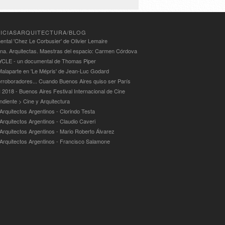
ICIASARQUITECTURA/BLOG
ntal 'Chez Le Corbusier' de Olivier Lemaire
ina. Arquitectas. Maestras del espacio: Carmen Córdova
LE - un documental de Thomas Piper
alaparte en 'Le Mépris' de Jean-Luc Godard
rroboradores... Cuando Buenos Aires quiso ser París
 2018 - Buenos Aires Festival Internacional de Cine
ndiente > Cine y Arquitectura
Arquitectos Argentinos - Clorindo Testa
 Arquitectos Argentinos - Claudio Caveri
 Arquitectos Argentinos - Mario Roberto Álvarez
 Arquitectos Argentinos - Francisco Salamone