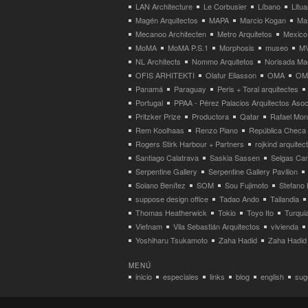
LAN Architecture
Le Corbusier
Líbano
Litua
Magén Arquitectos
MAPA
Marcio Kogan
Ma
Mecanoo Architecten
Metro Arquitetos
Mexico
MoMA
MoMA P.S.1
Morphosis
museo
M
NL Architects
Nommo Arquitetos
Norisada Ma
OFIS ARHITEKTI
Olafur Eliasson
OMA
OMA
Panamá
Paraguay
Peris + Toral arquitectes
Portugal
PPAA - Pérez Palacios Arquitectos Aso
Pritzker Prize
Productora
Qatar
Rafael Mo
Rem Koolhaas
Renzo Piano
República Checa
Rogers Stirk Harbour + Partners
rojkind arquitec
Santiago Calatrava
Saskia Sassen
Selgas Can
Serpentine Gallery
Serpentine Gallery Pavilion
Solano Benítez
SOM
Sou Fujimoto
Stefano 
suppose design office
Tadao Ando
Tailandia
Thomas Heatherwick
Tokio
Toyo Ito
Turqui
Vietnam
Vila Sebastián Arquitectos
vivienda
Yoshiharu Tsukamoto
Zaha Hadid
Zaha Hadid 
MENÚ
inicio
especiales
links
blog
english
suge