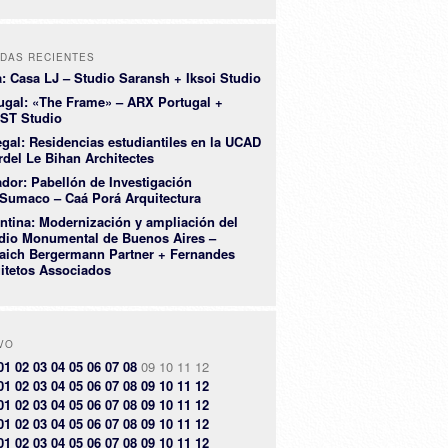
DAS RECIENTES
a: Casa LJ – Studio Saransh + Iksoi Studio
ugal: «The Frame» – ARX Portugal +
ST Studio
gal: Residencias estudiantiles en la UCAD
rdel Le Bihan Architectes
dor: Pabellón de Investigación
Sumaco – Caá Porá Arquitectura
ntina: Modernización y ampliación del
dio Monumental de Buenos Aires –
aich Bergermann Partner + Fernandes
itetos Associados
VO
01
02
03
04
05
06
07
08
09
10
11
12
01
02
03
04
05
06
07
08
09
10
11
12
01
02
03
04
05
06
07
08
09
10
11
12
01
02
03
04
05
06
07
08
09
10
11
12
01
02
03
04
05
06
07
08
09
10
11
12