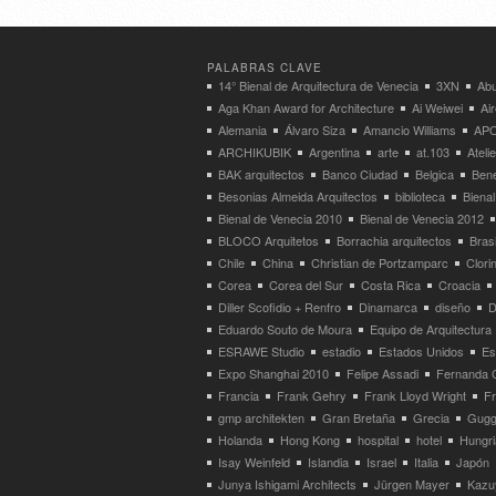
PALABRAS CLAVE
14° Bienal de Arquitectura de Venecia
3XN
Abu
Aga Khan Award for Architecture
Ai Weiwei
Ai
Alemania
Álvaro Siza
Amancio Williams
APO
ARCHIKUBIK
Argentina
arte
at.103
Atel
BAK arquitectos
Banco Ciudad
Belgica
Bene
Besonias Almeida Arquitectos
biblioteca
Bienal
Bienal de Venecia 2010
Bienal de Venecia 2012
BLOCO Arquitetos
Borrachia arquitectos
Brasi
Chile
China
Christian de Portzamparc
Clori
Corea
Corea del Sur
Costa Rica
Croacia
Diller Scofidio + Renfro
Dinamarca
diseño
D
Eduardo Souto de Moura
Equipo de Arquitectura
ESRAWE Studio
estadio
Estados Unidos
Es
Expo Shanghai 2010
Felipe Assadi
Fernanda 
Francia
Frank Gehry
Frank Lloyd Wright
F
gmp architekten
Gran Bretaña
Grecia
Gugg
Holanda
Hong Kong
hospital
hotel
Hungri
Isay Weinfeld
Islandia
Israel
Italia
Japón
Junya Ishigami Architects
Jürgen Mayer
Kazu