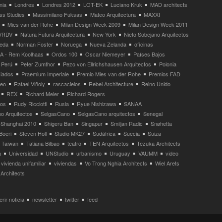
nia
Londres
Londres 2012
LOT-EK
Luciano Kruk
MAD architects
ss Studies
Massimilano Fuksas
Mateo Arquitectura
MAXXI
Mies van der Rohe
Milan Design Week 2009
Milan Design Week 2011
VRDV
Natura Futura Arquitectura
New York
Nieto Sobejano Arquitectos
eda
Norman Foster
Noruega
Nueva Zelanda
oficinas
 - Rem Koolhaas
Ordos 100
Oscar Niemeyer
Países Bajos
Perú
Peter Zumthor
Pezo von Ellrichshausen Arquitectos
Polonia
ciados
Praemium Imperiale
Premio Mies van der Rohe
Premios FAD
neo
Rafael Viñoly
rascacielos
Rebel Architecture
Reino Unido
REX
Richard Meier
Richard Rogers
tos
Rudy Ricciotti
Rusia
Ryue Nishizawa
SANAA
o Arquitectos
SelgasCano
SelgasCano arquitectos
Senegal
Shanghai 2010
Shigeru Ban
Singapur
Smiljan Radic
Snøhetta
Boeri
Steven Holl
Studio MK27
Sudáfrica
Suecia
Suiza
Taiwan
Tatiana Bilbao
teatro
TEN Arquitectos
Tezuka Architects
a
Universidad
UNStudio
urbanismo
Uruguay
VAUMM
video
vivienda unifamiliar
viviendas
Vo Trong Nghia Architects
Wiel Arets
Architects
rir noticia
newsletter
twitter
feed