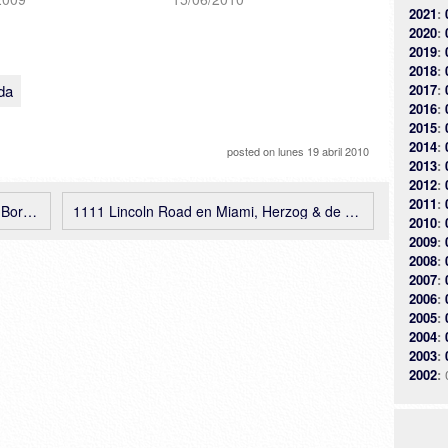
2021
:
[Arquitectura Arkinetia]
2020
:
2019
:
2018
:
da
2017
:
2016
:
2015
:
2014
:
posted on
lunes 19 abril 2010
2013
:
2012
:
2011
:
urrian
1111 Lincoln Road en Miami, Herzog & de Meuron
2010
:
2009
:
2008
:
2007
:
2006
:
2005
:
2004
:
2003
:
2002
: