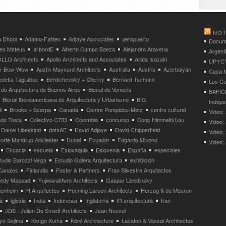
NOT
 Dhabi
Adamo-Faiden
Adjaye Associates
aeropuerto
Docume
res Mateus
al bordE
Alberto Campo Baeza
Alejandro Aravena
Argent
LLO Architects
Apollo Architects and Associates
Arata Isozaki
UP↑CYC
ier Bow-Wow
Austin Maynard Architects
Australia
Austria
Azerbaiyán
Casa M
detta Tagliabue
Berdichevsky + Cherny
Bernard Tschumi
Los Co
 de Arquitectura de Buenos Aires
Bienal de Venecia
BAFICI
Bienal Iberoamericana de Arquitectura y Urbanismo
BIG
Indepe
l
Brooks + Scarpa
Canadá
Centre Pompidou-Metz
centro cultural
Video: 
ndo Testa
Colectivo C733
Colombia
concurso
Coop Himmelb(l)au
Video:
Daniel Libeskind
dataAE
David Adjaye
David Chipperfield
Video:
orte Mandrup Arkitekter
Dubai
Ecuador
Edgardo Minond
Video:
Escocia
escuela
Eslovaquia
Eslovenia
España
especiales
tudio Barozzi Veiga
Estudio Galera Arquitectura
exhibición
Canales
Finlandia
Foster & Partners
Fran Silvestre Arquitectos
redy Massad
FujiwaraMuro Architects
Gaspar Libedinsky
enheim
H Arquitectes
Henning Larsen Architects
Herzog & de Meuron
a
iglesia
India
Indonesia
Inglaterra
IR arquitectura
Iran
JDS - Julien De Smedt Architects
Jean Nouvel
yo Sejima
Kengo Kuma
Kéré Architecture
Lacaton & Vassal Architectes