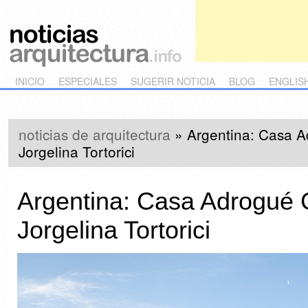
Main menu
Skip to primary content
Skip to secondary content
INICIO
ESPECIALES
SUGERIR NOTICIA
BLOG
ENGLIS
noticias de arquitectura
»
Argentina: Casa A
Jorgelina Tortorici
Argentina: Casa Adrogué C
Jorgelina Tortorici