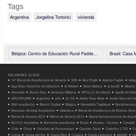
Tags
Argentina
Jorgelina Tortorici
vivienda
Bélgica: Centro de Educación Rural Paddenbroek – Jo Taillieu Architecten
Brasil: Casa Mi
PALABRAS CLAVE
14° Bienal de Arquitectura de Venecia
3XN
Abu Dhabi
Adamo-Faiden
Adja
Aga Khan Award for Architecture
Ai Weiwei
Aires Mateus
al bordE
Albert
Alemania
Álvaro Siza
Amancio Williams
APOLLO Architects
Apollo Archit
ARCHIKUBIK
Argentina
arte
at.103
Atelier Bow-Wow
Austin Maynard Ar
BAK arquitectos
Banco Ciudad
Belgica
Benedetta Tagliabue
Berdichevsky
Besonias Almeida Arquitectos
biblioteca
Bienal de Arquitectura de Buenos Aires
Bienal de Venecia 2010
Bienal de Venecia 2012
Bienal Iberoamericana de Arqui
BLOCO Arquitetos
Borrachia arquitectos
Brasil
Brooks + Scarpa
Canadá
Chile
China
Christian de Portzamparc
Clorindo Testa
Colectivo C733
C
Corea
Corea del Sur
Costa Rica
Croacia
Daniel Libeskind
dataAE
Da