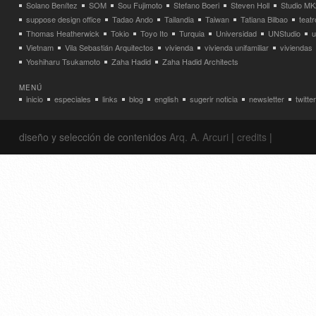
Solano Benítez
SOM
Sou Fujimoto
Stefano Boeri
Steven Holl
Studio MK
suppose design office
Tadao Ando
Tailandia
Taiwan
Tatiana Bilbao
teatr
Thomas Heatherwick
Tokio
Toyo Ito
Turquia
Universidad
UNStudio
u
Vietnam
Vila Sebastián Arquitectos
vivienda
vivienda unifamiliar
viviendas
Yoshiharu Tsukamoto
Zaha Hadid
Zaha Hadid Architects
MENÚ
inicio
especiales
links
blog
english
sugerir noticia
newsletter
twitter
diseño y selección de contenidos
Arq. A. Arcuri
|
credits
|