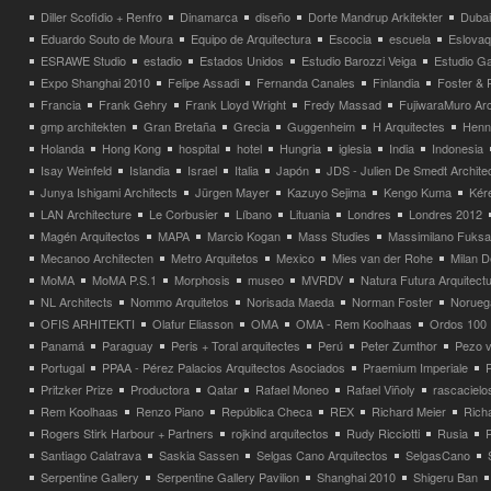
Diller Scofidio + Renfro
Dinamarca
diseño
Dorte Mandrup Arkitekter
Dubai
Eduardo Souto de Moura
Equipo de Arquitectura
Escocia
escuela
Eslovaq
ESRAWE Studio
estadio
Estados Unidos
Estudio Barozzi Veiga
Estudio Ga
Expo Shanghai 2010
Felipe Assadi
Fernanda Canales
Finlandia
Foster & 
Francia
Frank Gehry
Frank Lloyd Wright
Fredy Massad
FujiwaraMuro Arc
gmp architekten
Gran Bretaña
Grecia
Guggenheim
H Arquitectes
Henni
Holanda
Hong Kong
hospital
hotel
Hungria
iglesia
India
Indonesia
Isay Weinfeld
Islandia
Israel
Italia
Japón
JDS - Julien De Smedt Archite
Junya Ishigami Architects
Jürgen Mayer
Kazuyo Sejima
Kengo Kuma
Kéré
LAN Architecture
Le Corbusier
Líbano
Lituania
Londres
Londres 2012
Magén Arquitectos
MAPA
Marcio Kogan
Mass Studies
Massimilano Fuks
Mecanoo Architecten
Metro Arquitetos
Mexico
Mies van der Rohe
Milan 
MoMA
MoMA P.S.1
Morphosis
museo
MVRDV
Natura Futura Arquitect
NL Architects
Nommo Arquitetos
Norisada Maeda
Norman Foster
Norueg
OFIS ARHITEKTI
Olafur Eliasson
OMA
OMA - Rem Koolhaas
Ordos 100
Panamá
Paraguay
Peris + Toral arquitectes
Perú
Peter Zumthor
Pezo v
Portugal
PPAA - Pérez Palacios Arquitectos Asociados
Praemium Imperiale
Pritzker Prize
Productora
Qatar
Rafael Moneo
Rafael Viñoly
rascacielo
Rem Koolhaas
Renzo Piano
República Checa
REX
Richard Meier
Rich
Rogers Stirk Harbour + Partners
rojkind arquitectos
Rudy Ricciotti
Rusia
Santiago Calatrava
Saskia Sassen
Selgas Cano Arquitectos
SelgasCano
Serpentine Gallery
Serpentine Gallery Pavilion
Shanghai 2010
Shigeru Ban