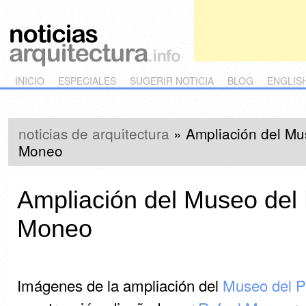
Main menu
Skip to primary content
Skip to secondary content
INICIO
ESPECIALES
SUGERIR NOTICIA
BLOG
ENGLIS
noticias de arquitectura
»
Ampliación del Mu
Moneo
Ampliación del Museo del 
Moneo
Imágenes de la ampliación del
Museo del P