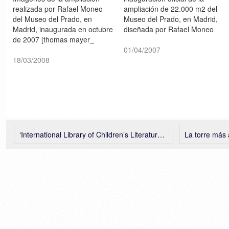
realizada por Rafael Moneo
ampliación de 22.000 m2 del
del Museo del Prado, en
Museo del Prado, en Madrid,
Madrid, inaugurada en octubre
diseñada por Rafael Moneo
de 2007 [thomas mayer_
[elmundo.es / ELPAIS.com /
archive] fuente > dezain.net
20minutos.es] Gráfico del
01/04/2007
18/03/2008
proyecto > elmundo.es /
Imágenes del interior >
ELPAIS.com / 20minutos.es
Imágenes recientes de la obra
> SkyscraperCity: 1…
‘International Library of Children’s Literature’, Tokyo, Tadao Ando
La torre más alta