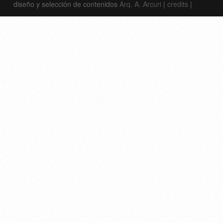
diseño y selección de contenidos
Arq. A. Arcuri
|
credits
|