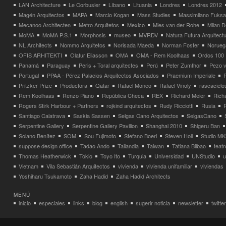
LAN Architecture
Le Corbusier
Líbano
Lituania
Londres
Londres 2012
Magén Arquitectos
MAPA
Marcio Kogan
Mass Studies
Massimilano Fuks
Mecanoo Architecten
Metro Arquitetos
Mexico
Mies van der Rohe
Milan 
MoMA
MoMA P.S.1
Morphosis
museo
MVRDV
Natura Futura Arquitect
NL Architects
Nommo Arquitetos
Norisada Maeda
Norman Foster
Norueg
OFIS ARHITEKTI
Olafur Eliasson
OMA
OMA - Rem Koolhaas
Ordos 100
Panamá
Paraguay
Peris + Toral arquitectes
Perú
Peter Zumthor
Pezo v
Portugal
PPAA - Pérez Palacios Arquitectos Asociados
Praemium Imperiale
Pritzker Prize
Productora
Qatar
Rafael Moneo
Rafael Viñoly
rascacielo
Rem Koolhaas
Renzo Piano
República Checa
REX
Richard Meier
Rich
Rogers Stirk Harbour + Partners
rojkind arquitectos
Rudy Ricciotti
Rusia
Santiago Calatrava
Saskia Sassen
Selgas Cano Arquitectos
SelgasCano
Serpentine Gallery
Serpentine Gallery Pavilion
Shanghai 2010
Shigeru Ban
Solano Benítez
SOM
Sou Fujimoto
Stefano Boeri
Steven Holl
Studio MK
suppose design office
Tadao Ando
Tailandia
Taiwan
Tatiana Bilbao
teatr
Thomas Heatherwick
Tokio
Toyo Ito
Turquia
Universidad
UNStudio
u
Vietnam
Vila Sebastián Arquitectos
vivienda
vivienda unifamiliar
viviendas
Yoshiharu Tsukamoto
Zaha Hadid
Zaha Hadid Architects
MENÚ
inicio
especiales
links
blog
english
sugerir noticia
newsletter
twitter