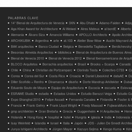
PALABRAS CLAVE
14° Bienal de Arquitectura de Venecia
3XN
Abu Dhabi
Adamo-Faiden
Adja
Aga Khan Award for Architecture
Ai Weiwei
Aires Mateus
al bordE
Albert
Alemania
Álvaro Siza
Amancio Williams
APOLLO Architects
Apollo Archit
ARCHIKUBIK
Argentina
arte
at.103
Atelier Bow-Wow
Austin Maynard Ar
BAK arquitectos
Banco Ciudad
Belgica
Benedetta Tagliabue
Berdichevsky
Besonias Almeida Arquitectos
biblioteca
Bienal de Arquitectura de Buenos Aires
Bienal de Venecia 2010
Bienal de Venecia 2012
Bienal Iberoamericana de Arqui
BLOCO Arquitetos
Borrachia arquitectos
Brasil
Brooks + Scarpa
Canadá
Chile
China
Christian de Portzamparc
Clorindo Testa
Colectivo C733
C
Corea
Corea del Sur
Costa Rica
Croacia
Daniel Libeskind
dataAE
Da
Diller Scofidio + Renfro
Dinamarca
diseño
Dorte Mandrup Arkitekter
Dubai
Eduardo Souto de Moura
Equipo de Arquitectura
Escocia
escuela
Eslovaq
ESRAWE Studio
estadio
Estados Unidos
Estudio Barozzi Veiga
Estudio Ga
Expo Shanghai 2010
Felipe Assadi
Fernanda Canales
Finlandia
Foster & 
Francia
Frank Gehry
Frank Lloyd Wright
Fredy Massad
FujiwaraMuro Arc
gmp architekten
Gran Bretaña
Grecia
Guggenheim
H Arquitectes
Henni
Holanda
Hong Kong
hospital
hotel
Hungria
iglesia
India
Indonesia
Isay Weinfeld
Islandia
Israel
Italia
Japón
JDS - Julien De Smedt Archite
Junya Ishigami Architects
Jürgen Mayer
Kazuyo Sejima
Kengo Kuma
Kéré