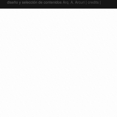
diseño y selección de contenidos
Arq. A. Arcuri
|
credits
|