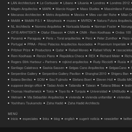
LAN Architecture
Le Corbusier
Líbano
Lituania
Londres
Londres 2012
Magén Arquitectos
MAPA
Marcio Kogan
Mass Studies
Massimilano Fuks
Mecanoo Architecten
Metro Arquitetos
Mexico
Mies van der Rohe
Milan 
MoMA
MoMA P.S.1
Morphosis
museo
MVRDV
Natura Futura Arquitect
NL Architects
Nommo Arquitetos
Norisada Maeda
Norman Foster
Norueg
OFIS ARHITEKTI
Olafur Eliasson
OMA
OMA - Rem Koolhaas
Ordos 100
Panamá
Paraguay
Peris + Toral arquitectes
Perú
Peter Zumthor
Pezo v
Portugal
PPAA - Pérez Palacios Arquitectos Asociados
Praemium Imperiale
Pritzker Prize
Productora
Qatar
Rafael Moneo
Rafael Viñoly
rascacielo
Rem Koolhaas
Renzo Piano
República Checa
REX
Richard Meier
Rich
Rogers Stirk Harbour + Partners
rojkind arquitectos
Rudy Ricciotti
Rusia
Santiago Calatrava
Saskia Sassen
Selgas Cano Arquitectos
SelgasCano
Serpentine Gallery
Serpentine Gallery Pavilion
Shanghai 2010
Shigeru Ban
Solano Benítez
SOM
Sou Fujimoto
Stefano Boeri
Steven Holl
Studio MK
suppose design office
Tadao Ando
Tailandia
Taiwan
Tatiana Bilbao
teatr
Thomas Heatherwick
Tokio
Toyo Ito
Turquia
Universidad
UNStudio
u
Vietnam
Vila Sebastián Arquitectos
vivienda
vivienda unifamiliar
viviendas
Yoshiharu Tsukamoto
Zaha Hadid
Zaha Hadid Architects
MENÚ
inicio
especiales
links
blog
english
sugerir noticia
newsletter
twitter