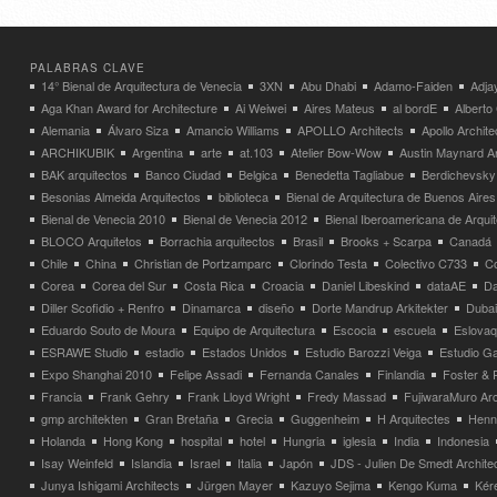
PALABRAS CLAVE
14° Bienal de Arquitectura de Venecia
3XN
Abu Dhabi
Adamo-Faiden
Adja
Aga Khan Award for Architecture
Ai Weiwei
Aires Mateus
al bordE
Albert
Alemania
Álvaro Siza
Amancio Williams
APOLLO Architects
Apollo Archit
ARCHIKUBIK
Argentina
arte
at.103
Atelier Bow-Wow
Austin Maynard Ar
BAK arquitectos
Banco Ciudad
Belgica
Benedetta Tagliabue
Berdichevsky
Besonias Almeida Arquitectos
biblioteca
Bienal de Arquitectura de Buenos Aires
Bienal de Venecia 2010
Bienal de Venecia 2012
Bienal Iberoamericana de Arqui
BLOCO Arquitetos
Borrachia arquitectos
Brasil
Brooks + Scarpa
Canadá
Chile
China
Christian de Portzamparc
Clorindo Testa
Colectivo C733
C
Corea
Corea del Sur
Costa Rica
Croacia
Daniel Libeskind
dataAE
Da
Diller Scofidio + Renfro
Dinamarca
diseño
Dorte Mandrup Arkitekter
Dubai
Eduardo Souto de Moura
Equipo de Arquitectura
Escocia
escuela
Eslovaq
ESRAWE Studio
estadio
Estados Unidos
Estudio Barozzi Veiga
Estudio Ga
Expo Shanghai 2010
Felipe Assadi
Fernanda Canales
Finlandia
Foster & 
Francia
Frank Gehry
Frank Lloyd Wright
Fredy Massad
FujiwaraMuro Arc
gmp architekten
Gran Bretaña
Grecia
Guggenheim
H Arquitectes
Henni
Holanda
Hong Kong
hospital
hotel
Hungria
iglesia
India
Indonesia
Isay Weinfeld
Islandia
Israel
Italia
Japón
JDS - Julien De Smedt Archite
Junya Ishigami Architects
Jürgen Mayer
Kazuyo Sejima
Kengo Kuma
Kéré