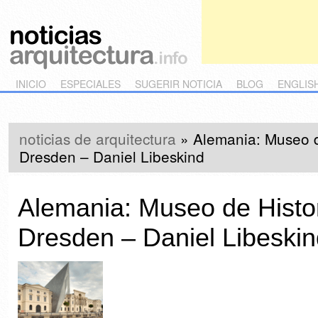
Main menu
Skip to primary content
Skip to secondary content
INICIO
ESPECIALES
SUGERIR NOTICIA
BLOG
ENGLIS
noticias de arquitectura
»
Alemania: Museo de
Dresden – Daniel Libeskind
Alemania: Museo de Histori
Dresden – Daniel Libeskin