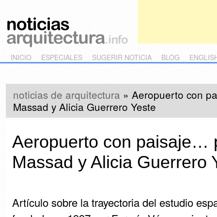
Main menu
Skip to primary content
Skip to secondary content
INICIO
ESPECIALES
SUGERIR NOTICIA
BLOG
ENGLIS
noticias de arquitectura
»
Aeropuerto con pa
Massad y Alicia Guerrero Yeste
Aeropuerto con paisaje… 
Massad y Alicia Guerrero 
Artículo sobre la trayectoria del estudio es