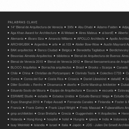
PALABRAS CLAVE
14° Bienal de Arquitectura de Venecia
3XN
Abu Dhabi
Adamo-Faiden
Adja
Aga Khan Award for Architecture
Ai Weiwei
Aires Mateus
al bordE
Albert
Alemania
Álvaro Siza
Amancio Williams
APOLLO Architects
Apollo Archit
ARCHIKUBIK
Argentina
arte
at.103
Atelier Bow-Wow
Austin Maynard Ar
BAK arquitectos
Banco Ciudad
Belgica
Benedetta Tagliabue
Berdichevsky
Besonias Almeida Arquitectos
biblioteca
Bienal de Arquitectura de Buenos Aires
Bienal de Venecia 2010
Bienal de Venecia 2012
Bienal Iberoamericana de Arqui
BLOCO Arquitetos
Borrachia arquitectos
Brasil
Brooks + Scarpa
Canadá
Chile
China
Christian de Portzamparc
Clorindo Testa
Colectivo C733
C
Corea
Corea del Sur
Costa Rica
Croacia
Daniel Libeskind
dataAE
Da
Diller Scofidio + Renfro
Dinamarca
diseño
Dorte Mandrup Arkitekter
Dubai
Eduardo Souto de Moura
Equipo de Arquitectura
Escocia
escuela
Eslovaq
ESRAWE Studio
estadio
Estados Unidos
Estudio Barozzi Veiga
Estudio Ga
Expo Shanghai 2010
Felipe Assadi
Fernanda Canales
Finlandia
Foster & 
Francia
Frank Gehry
Frank Lloyd Wright
Fredy Massad
FujiwaraMuro Arc
gmp architekten
Gran Bretaña
Grecia
Guggenheim
H Arquitectes
Henni
Holanda
Hong Kong
hospital
hotel
Hungria
iglesia
India
Indonesia
Isay Weinfeld
Islandia
Israel
Italia
Japón
JDS - Julien De Smedt Archite