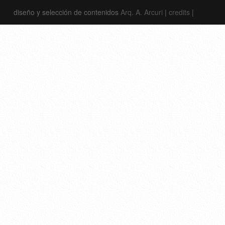
diseño y selección de contenidos
Arq. A. Arcuri
|
credits
|