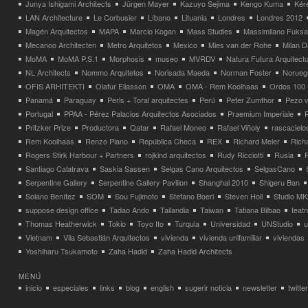
Junya Ishigami Architects
Jürgen Mayer
Kazuyo Sejima
Kengo Kuma
Kéré
LAN Architecture
Le Corbusier
Líbano
Lituania
Londres
Londres 2012
Magén Arquitectos
MAPA
Marcio Kogan
Mass Studies
Massimilano Fuks
Mecanoo Architecten
Metro Arquitetos
Mexico
Mies van der Rohe
Milan 
MoMA
MoMA P.S.1
Morphosis
museo
MVRDV
Natura Futura Arquitect
NL Architects
Nommo Arquitetos
Norisada Maeda
Norman Foster
Norueg
OFIS ARHITEKTI
Olafur Eliasson
OMA
OMA - Rem Koolhaas
Ordos 100
Panamá
Paraguay
Peris + Toral arquitectes
Perú
Peter Zumthor
Pezo v
Portugal
PPAA - Pérez Palacios Arquitectos Asociados
Praemium Imperiale
Pritzker Prize
Productora
Qatar
Rafael Moneo
Rafael Viñoly
rascacielo
Rem Koolhaas
Renzo Piano
República Checa
REX
Richard Meier
Rich
Rogers Stirk Harbour + Partners
rojkind arquitectos
Rudy Ricciotti
Rusia
Santiago Calatrava
Saskia Sassen
Selgas Cano Arquitectos
SelgasCano
Serpentine Gallery
Serpentine Gallery Pavilion
Shanghai 2010
Shigeru Ban
Solano Benítez
SOM
Sou Fujimoto
Stefano Boeri
Steven Holl
Studio MK
suppose design office
Tadao Ando
Tailandia
Taiwan
Tatiana Bilbao
teatr
Thomas Heatherwick
Tokio
Toyo Ito
Turquia
Universidad
UNStudio
u
Vietnam
Vila Sebastián Arquitectos
vivienda
vivienda unifamiliar
viviendas
Yoshiharu Tsukamoto
Zaha Hadid
Zaha Hadid Architects
MENÚ
inicio
especiales
links
blog
english
sugerir noticia
newsletter
twitter