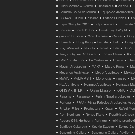
Diller Scofidio + Renfro
Dinamarca
diseño
D
Eduardo Souto de Moura
Equipo de Arquitectura
ESRAWE Studio
estadio
Estados Unidos
Es
Expo Shanghai 2010
Felipe Assadi
Fernanda 
Francia
Frank Gehry
Frank Lloyd Wright
F
gmp architekten
Gran Bretaña
Grecia
Gugg
Holanda
Hong Kong
hospital
hotel
Hungri
Isay Weinfeld
Islandia
Israel
Italia
Japón
Junya Ishigami Architects
Jürgen Mayer
Kazu
LAN Architecture
Le Corbusier
Líbano
Litua
Magén Arquitectos
MAPA
Marcio Kogan
Ma
Mecanoo Architecten
Metro Arquitetos
Mexico
MoMA
MoMA P.S.1
Morphosis
museo
M
NL Architects
Nommo Arquitetos
Norisada Ma
OFIS ARHITEKTI
Olafur Eliasson
OMA
OMA
Panamá
Paraguay
Peris + Toral arquitectes
Portugal
PPAA - Pérez Palacios Arquitectos Aso
Pritzker Prize
Productora
Qatar
Rafael Mo
Rem Koolhaas
Renzo Piano
República Checa
Rogers Stirk Harbour + Partners
rojkind arquitec
Santiago Calatrava
Saskia Sassen
Selgas Can
Serpentine Gallery
Serpentine Gallery Pavilion