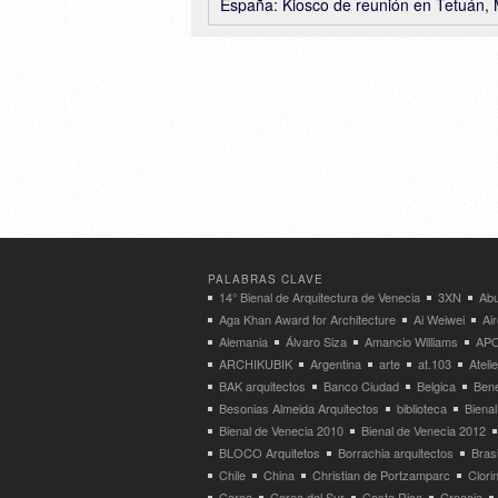
España: Kiosco de reunión en Tetuán, Madrid – Losada García Arqu
PALABRAS CLAVE
14° Bienal de Arquitectura de Venecia
3XN
Abu
Aga Khan Award for Architecture
Ai Weiwei
Ai
Alemania
Álvaro Siza
Amancio Williams
APO
ARCHIKUBIK
Argentina
arte
at.103
Atel
BAK arquitectos
Banco Ciudad
Belgica
Bene
Besonias Almeida Arquitectos
biblioteca
Bienal
Bienal de Venecia 2010
Bienal de Venecia 2012
BLOCO Arquitetos
Borrachia arquitectos
Brasi
Chile
China
Christian de Portzamparc
Clori
Corea
Corea del Sur
Costa Rica
Croacia