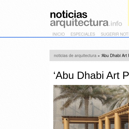
Main menu
Skip to primary content
Skip to secondary content
INICIO
ESPECIALES
SUGERIR NOT
noticias de arquitectura
»
‘Abu Dhabi Art 
‘Abu Dhabi Art P