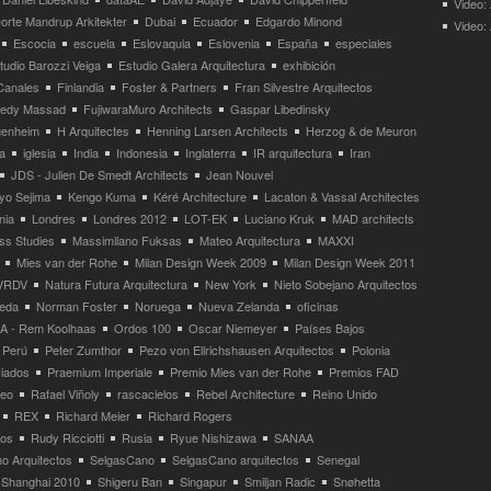
Video:
orte Mandrup Arkitekter
Dubai
Ecuador
Edgardo Minond
Video:
Escocia
escuela
Eslovaquia
Eslovenia
España
especiales
tudio Barozzi Veiga
Estudio Galera Arquitectura
exhibición
Canales
Finlandia
Foster & Partners
Fran Silvestre Arquitectos
redy Massad
FujiwaraMuro Architects
Gaspar Libedinsky
enheim
H Arquitectes
Henning Larsen Architects
Herzog & de Meuron
a
iglesia
India
Indonesia
Inglaterra
IR arquitectura
Iran
JDS - Julien De Smedt Architects
Jean Nouvel
yo Sejima
Kengo Kuma
Kéré Architecture
Lacaton & Vassal Architectes
nia
Londres
Londres 2012
LOT-EK
Luciano Kruk
MAD architects
ss Studies
Massimilano Fuksas
Mateo Arquitectura
MAXXI
Mies van der Rohe
Milan Design Week 2009
Milan Design Week 2011
VRDV
Natura Futura Arquitectura
New York
Nieto Sobejano Arquitectos
eda
Norman Foster
Noruega
Nueva Zelanda
oficinas
 - Rem Koolhaas
Ordos 100
Oscar Niemeyer
Países Bajos
Perú
Peter Zumthor
Pezo von Ellrichshausen Arquitectos
Polonia
ciados
Praemium Imperiale
Premio Mies van der Rohe
Premios FAD
neo
Rafael Viñoly
rascacielos
Rebel Architecture
Reino Unido
REX
Richard Meier
Richard Rogers
tos
Rudy Ricciotti
Rusia
Ryue Nishizawa
SANAA
o Arquitectos
SelgasCano
SelgasCano arquitectos
Senegal
Shanghai 2010
Shigeru Ban
Singapur
Smiljan Radic
Snøhetta