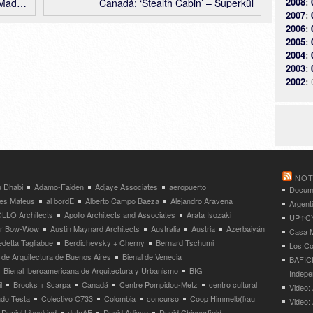
2008
:
itectos
Canadá: ‘Stealth Cabin’ – Superkül
2007
:
2006
:
2005
:
2004
:
2003
:
2002
:
NOT
 Dhabi
Adamo-Faiden
Adjaye Associates
aeropuerto
Docume
res Mateus
al bordE
Alberto Campo Baeza
Alejandro Aravena
Argent
LLO Architects
Apollo Architects and Associates
Arata Isozaki
UP↑CYC
ier Bow-Wow
Austin Maynard Architects
Australia
Austria
Azerbaiyán
Casa M
detta Tagliabue
Berdichevsky + Cherny
Bernard Tschumi
Los Co
 de Arquitectura de Buenos Aires
Bienal de Venecia
BAFICI
Bienal Iberoamericana de Arquitectura y Urbanismo
BIG
Indepe
l
Brooks + Scarpa
Canadá
Centre Pompidou-Metz
centro cultural
Video: 
ndo Testa
Colectivo C733
Colombia
concurso
Coop Himmelb(l)au
Video:
Daniel Libeskind
dataAE
David Adjaye
David Chipperfield