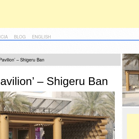
ICIA
BLOG
ENGLISH
Pavilion’ – Shigeru Ban
avilion’ – Shigeru Ban