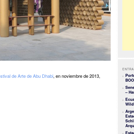
ENTRA
Port
stival de Arte de Abu Dhabi
, en noviembre de 2013,
BOO
Sene
– Ha
Ecua
Wild
Arge
Esta
Schl
Arqu
Esta