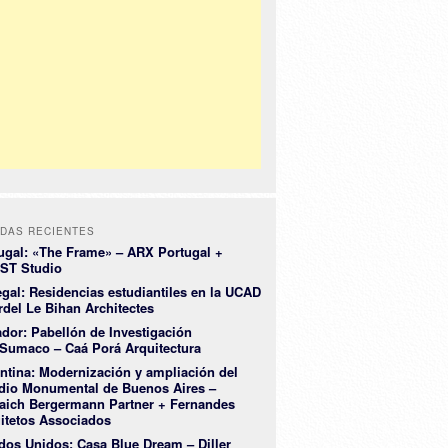
DAS RECIENTES
ugal: «The Frame» – ARX Portugal +
ST Studio
gal: Residencias estudiantiles en la UCAD
rdel Le Bihan Architectes
dor: Pabellón de Investigación
Sumaco – Caá Porá Arquitectura
ntina: Modernización y ampliación del
dio Monumental de Buenos Aires –
aich Bergermann Partner + Fernandes
itetos Associados
dos Unidos: Casa Blue Dream – Diller