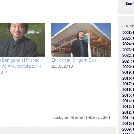
Scof
ARCHI
2026
:
2025
:
2024
:
2023
:
2022
:
u Ban gana el Premio
Entrevista: Shigeru Ban
2021
:
r de Arquitectura 2014
25/06/2013
2020
:
2014
2019
:
2018
:
2017
:
2016
:
2015
:
2014
:
2013
:
2012
:
posted on
miércoles 11 diciembre 2013
2011
:
2010
:
2009
: