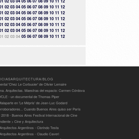
01
02
03
04
05
06
07
08
09
10
11
12
01
02
03
04
05
06
07
08
09
10
11
12
01
02
03
04
05
06
07
08
09
10
11
12
01
02
03
04
05
06
07
08
09
10
11
12
01
02
03
04
05
06
07
08
09
10
11
12
01
02
03
04
05
06
07
08
09
10
11
12
01
02
03
04
05
06
07
08
09
10
11
12
ICIASARQUITECTURA/BLOG
ntal 'Chez Le Corbusier' de Olivier Lemaire
ina. Arquitectas. Maestras del espacio: Carmen Córdova
LE - un documental de Thomas Piper
alaparte en 'Le Mépris' de Jean-Luc Godard
rroboradores... Cuando Buenos Aires quiso ser París
 2018 - Buenos Aires Festival Internacional de Cine
ndiente > Cine y Arquitectura
Arquitectos Argentinos - Clorindo Testa
 Arquitectos Argentinos - Claudio Caveri