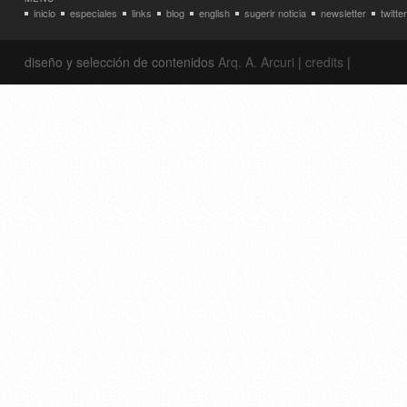
inicio
especiales
links
blog
english
sugerir noticia
newsletter
twitter
diseño y selección de contenidos
Arq. A. Arcuri
|
credits
|