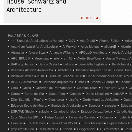
House, Schwartz and
Architecture
more...
PALABRAS CLAVE
14° Bienal de Arquitectura de Venecia
3XN
Abu Dhabi
Adamo-Faiden
Adja
Aga Khan Award for Architecture
Ai Weiwei
Aires Mateus
al bordE
Albert
Alemania
Álvaro Siza
Amancio Williams
APOLLO Architects
Apollo Archit
ARCHIKUBIK
Argentina
arte
at.103
Atelier Bow-Wow
Austin Maynard Ar
BAK arquitectos
Banco Ciudad
Belgica
Benedetta Tagliabue
Berdichevsky
Besonias Almeida Arquitectos
biblioteca
Bienal de Arquitectura de Buenos Aires
Bienal de Venecia 2010
Bienal de Venecia 2012
Bienal Iberoamericana de Arqui
BLOCO Arquitetos
Borrachia arquitectos
Brasil
Brooks + Scarpa
Canadá
Chile
China
Christian de Portzamparc
Clorindo Testa
Colectivo C733
C
Corea
Corea del Sur
Costa Rica
Croacia
Daniel Libeskind
dataAE
Da
Diller Scofidio + Renfro
Dinamarca
diseño
Dorte Mandrup Arkitekter
Dubai
Eduardo Souto de Moura
Equipo de Arquitectura
Escocia
escuela
Eslovaq
ESRAWE Studio
estadio
Estados Unidos
Estudio Barozzi Veiga
Estudio Ga
Expo Shanghai 2010
Felipe Assadi
Fernanda Canales
Finlandia
Foster & 
Francia
Frank Gehry
Frank Lloyd Wright
Fredy Massad
FujiwaraMuro Arc
gmp architekten
Gran Bretaña
Grecia
Guggenheim
H Arquitectes
Henni