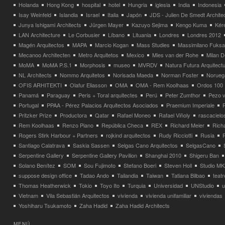
Holanda
Hong Kong
hospital
hotel
Hungria
iglesia
India
Indonesia
Isay Weinfeld
Islandia
Israel
Italia
Japón
JDS - Julien De Smedt Archite
Junya Ishigami Architects
Jürgen Mayer
Kazuyo Sejima
Kengo Kuma
Kéré
LAN Architecture
Le Corbusier
Líbano
Lituania
Londres
Londres 2012
Magén Arquitectos
MAPA
Marcio Kogan
Mass Studies
Massimilano Fuks
Mecanoo Architecten
Metro Arquitetos
Mexico
Mies van der Rohe
Milan 
MoMA
MoMA P.S.1
Morphosis
museo
MVRDV
Natura Futura Arquitect
NL Architects
Nommo Arquitetos
Norisada Maeda
Norman Foster
Norueg
OFIS ARHITEKTI
Olafur Eliasson
OMA
OMA - Rem Koolhaas
Ordos 100
Panamá
Paraguay
Peris + Toral arquitectes
Perú
Peter Zumthor
Pezo v
Portugal
PPAA - Pérez Palacios Arquitectos Asociados
Praemium Imperiale
Pritzker Prize
Productora
Qatar
Rafael Moneo
Rafael Viñoly
rascacielo
Rem Koolhaas
Renzo Piano
República Checa
REX
Richard Meier
Rich
Rogers Stirk Harbour + Partners
rojkind arquitectos
Rudy Ricciotti
Rusia
Santiago Calatrava
Saskia Sassen
Selgas Cano Arquitectos
SelgasCano
Serpentine Gallery
Serpentine Gallery Pavilion
Shanghai 2010
Shigeru Ban
Solano Benítez
SOM
Sou Fujimoto
Stefano Boeri
Steven Holl
Studio MK
suppose design office
Tadao Ando
Tailandia
Taiwan
Tatiana Bilbao
teatr
Thomas Heatherwick
Tokio
Toyo Ito
Turquia
Universidad
UNStudio
u
Vietnam
Vila Sebastián Arquitectos
vivienda
vivienda unifamiliar
viviendas
Yoshiharu Tsukamoto
Zaha Hadid
Zaha Hadid Architects
MENÚ