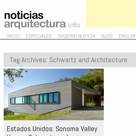
Main menu
Skip to primary content
Skip to secondary content
INICIO
ESPECIALES
SUGERIR NOTICIA
BLOG
ENGLIS
Tag Archives:
Schwartz and Architecture
Estados Unidos: Sonoma Valley