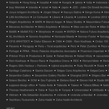
Holanda
Hong Kong
hospital
hotel
Hungria
iglesia
India
Indonesia
Isay Weinfeld
Islandia
Israel
Italia
Japón
JDS - Julien De Smedt Archite
Junya Ishigami Architects
Jürgen Mayer
Kazuyo Sejima
Kengo Kuma
Kéré
LAN Architecture
Le Corbusier
Líbano
Lituania
Londres
Londres 2012
Magén Arquitectos
MAPA
Marcio Kogan
Mass Studies
Massimilano Fuks
Mecanoo Architecten
Metro Arquitetos
Mexico
Mies van der Rohe
Milan 
MoMA
MoMA P.S.1
Morphosis
museo
MVRDV
Natura Futura Arquitect
NL Architects
Nommo Arquitetos
Norisada Maeda
Norman Foster
Norueg
OFIS ARHITEKTI
Olafur Eliasson
OMA
OMA - Rem Koolhaas
Ordos 100
Panamá
Paraguay
Peris + Toral arquitectes
Perú
Peter Zumthor
Pezo v
Portugal
PPAA - Pérez Palacios Arquitectos Asociados
Praemium Imperiale
Pritzker Prize
Productora
Qatar
Rafael Moneo
Rafael Viñoly
rascacielo
Rem Koolhaas
Renzo Piano
República Checa
REX
Richard Meier
Rich
Rogers Stirk Harbour + Partners
rojkind arquitectos
Rudy Ricciotti
Rusia
Santiago Calatrava
Saskia Sassen
Selgas Cano Arquitectos
SelgasCano
Serpentine Gallery
Serpentine Gallery Pavilion
Shanghai 2010
Shigeru Ban
Solano Benítez
SOM
Sou Fujimoto
Stefano Boeri
Steven Holl
Studio MK
suppose design office
Tadao Ando
Tailandia
Taiwan
Tatiana Bilbao
teatr
Thomas Heatherwick
Tokio
Toyo Ito
Turquia
Universidad
UNStudio
u
Vietnam
Vila Sebastián Arquitectos
vivienda
vivienda unifamiliar
viviendas
Yoshiharu Tsukamoto
Zaha Hadid
Zaha Hadid Architects
MENÚ