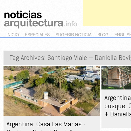
Main menu
Skip to primary content
Skip to secondary content
INICIO
ESPECIALES
SUGERIR NOTICIA
BLOG
ENGLIS
Tag Archives:
Santiago Viale + Daniella Bevi
Argentina
bosque, C
+ Daniell
Argentina: Casa Las Marías -