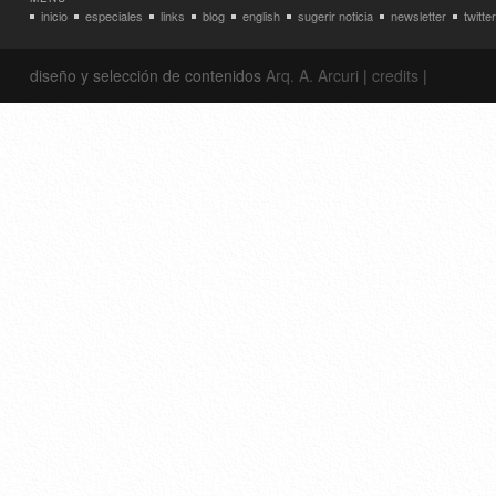
inicio
especiales
links
blog
english
sugerir noticia
newsletter
twitter
diseño y selección de contenidos
Arq. A. Arcuri
|
credits
|