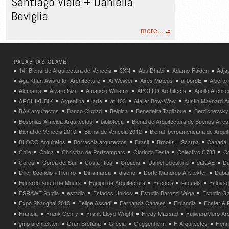
Santiago Viale + Daniella
Beviglia
more...
PALABRAS CLAVE
14° Bienal de Arquitectura de Venecia
3XN
Abu Dhabi
Adamo-Faiden
Adja
Aga Khan Award for Architecture
Ai Weiwei
Aires Mateus
al bordE
Albert
Alemania
Álvaro Siza
Amancio Williams
APOLLO Architects
Apollo Archit
ARCHIKUBIK
Argentina
arte
at.103
Atelier Bow-Wow
Austin Maynard Ar
BAK arquitectos
Banco Ciudad
Belgica
Benedetta Tagliabue
Berdichevsky
Besonias Almeida Arquitectos
biblioteca
Bienal de Arquitectura de Buenos Aires
Bienal de Venecia 2010
Bienal de Venecia 2012
Bienal Iberoamericana de Arqui
BLOCO Arquitetos
Borrachia arquitectos
Brasil
Brooks + Scarpa
Canadá
Chile
China
Christian de Portzamparc
Clorindo Testa
Colectivo C733
C
Corea
Corea del Sur
Costa Rica
Croacia
Daniel Libeskind
dataAE
Da
Diller Scofidio + Renfro
Dinamarca
diseño
Dorte Mandrup Arkitekter
Dubai
Eduardo Souto de Moura
Equipo de Arquitectura
Escocia
escuela
Eslovaq
ESRAWE Studio
estadio
Estados Unidos
Estudio Barozzi Veiga
Estudio Ga
Expo Shanghai 2010
Felipe Assadi
Fernanda Canales
Finlandia
Foster & 
Francia
Frank Gehry
Frank Lloyd Wright
Fredy Massad
FujiwaraMuro Arc
gmp architekten
Gran Bretaña
Grecia
Guggenheim
H Arquitectes
Henni