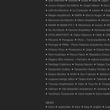
Isay Weinfeld
Islandia
Israel
Italia
Japón
Junya Ishigami Architects
Jürgen Mayer
Kazu
LAN Architecture
Le Corbusier
Líbano
Litua
Magén Arquitectos
MAPA
Marcio Kogan
Ma
Mecanoo Architecten
Metro Arquitetos
Mexico
MoMA
MoMA P.S.1
Morphosis
museo
M
NL Architects
Nommo Arquitetos
Norisada Ma
OFIS ARHITEKTI
Olafur Eliasson
OMA
OMA
Panamá
Paraguay
Peris + Toral arquitectes
Portugal
PPAA - Pérez Palacios Arquitectos Aso
Pritzker Prize
Productora
Qatar
Rafael Mo
Rem Koolhaas
Renzo Piano
República Checa
Rogers Stirk Harbour + Partners
rojkind arquitec
Santiago Calatrava
Saskia Sassen
Selgas Can
Serpentine Gallery
Serpentine Gallery Pavilion
Solano Benítez
SOM
Sou Fujimoto
Stefano 
suppose design office
Tadao Ando
Tailandia
Thomas Heatherwick
Tokio
Toyo Ito
Turqui
Vietnam
Vila Sebastián Arquitectos
vivienda
Yoshiharu Tsukamoto
Zaha Hadid
Zaha Hadid 
MENÚ
inicio
especiales
links
blog
english
suge