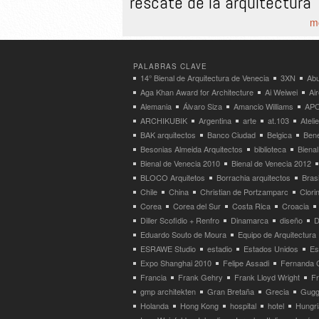
rescate de la arquitectura
mo
PALABRAS CLAVE
14° Bienal de Arquitectura de Venecia
3XN
Abu
Aga Khan Award for Architecture
Ai Weiwei
Ai
Alemania
Álvaro Siza
Amancio Williams
APO
ARCHIKUBIK
Argentina
arte
at.103
Atel
BAK arquitectos
Banco Ciudad
Belgica
Bene
Besonias Almeida Arquitectos
biblioteca
Bienal
Bienal de Venecia 2010
Bienal de Venecia 2012
BLOCO Arquitetos
Borrachia arquitectos
Brasi
Chile
China
Christian de Portzamparc
Clori
Corea
Corea del Sur
Costa Rica
Croacia
Diller Scofidio + Renfro
Dinamarca
diseño
D
Eduardo Souto de Moura
Equipo de Arquitectura
ESRAWE Studio
estadio
Estados Unidos
Es
Expo Shanghai 2010
Felipe Assadi
Fernanda 
Francia
Frank Gehry
Frank Lloyd Wright
F
gmp architekten
Gran Bretaña
Grecia
Gugg
Holanda
Hong Kong
hospital
hotel
Hungri