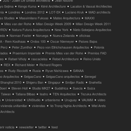
JDS - Julien De Smedt Architects
Jean Nouvel
yo Sejima
Kengo Kuma
Kéré Architecture
Lacaton & Vassal Architectes
nia
Londres
Londres 2012
LOT-EK
Luciano Kruk
MAD architects
ss Studies
Massimilano Fuksas
Mateo Arquitectura
MAXXI
Mies van der Rohe
Milan Design Week 2009
Milan Design Week 2011
VRDV
Natura Futura Arquitectura
New York
Nieto Sobejano Arquitectos
eda
Norman Foster
Noruega
Nueva Zelanda
oficinas
 - Rem Koolhaas
Ordos 100
Oscar Niemeyer
Países Bajos
Perú
Peter Zumthor
Pezo von Ellrichshausen Arquitectos
Polonia
ciados
Praemium Imperiale
Premio Mies van der Rohe
Premios FAD
neo
Rafael Viñoly
rascacielos
Rebel Architecture
Reino Unido
REX
Richard Meier
Richard Rogers
tos
Rudy Ricciotti
Rusia
Ryue Nishizawa
SANAA
o Arquitectos
SelgasCano
SelgasCano arquitectos
Senegal
Shanghai 2010
Shigeru Ban
Singapur
Smiljan Radic
Snøhetta
Boeri
Steven Holl
Studio MK27
Sudáfrica
Suecia
Suiza
Taiwan
Tatiana Bilbao
teatro
TEN Arquitectos
Tezuka Architects
a
Universidad
UNStudio
urbanismo
Uruguay
VAUMM
video
vivienda unifamiliar
viviendas
Vo Trong Nghia Architects
Wiel Arets
Architects
rir noticia
newsletter
twitter
feed