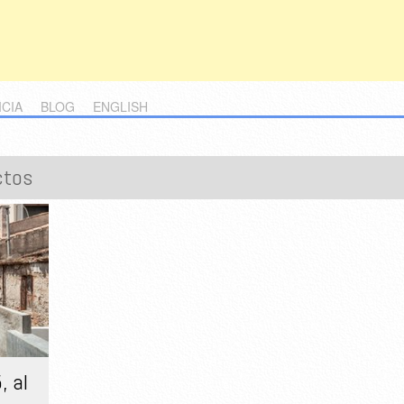
ICIA
BLOG
ENGLISH
ctos
, al