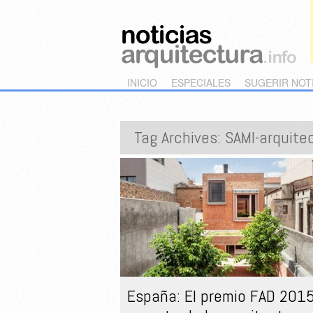
Main menu
Skip to primary content
Skip to secondary content
INICIO
ESPECIALES
SUGERIR NOT
Tag Archives:
SAMI-arquite
España: El premio FAD 2015