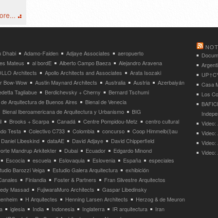
re...
NOT
 Dhabi
Adamo-Faiden
Adjaye Associates
aeropuerto
Docume
res Mateus
al bordE
Alberto Campo Baeza
Alejandro Aravena
Argent
LLO Architects
Apollo Architects and Associates
Arata Isozaki
UP↑CYC
ier Bow-Wow
Austin Maynard Architects
Australia
Austria
Azerbaiyán
Casa M
detta Tagliabue
Berdichevsky + Cherny
Bernard Tschumi
Los Co
 de Arquitectura de Buenos Aires
Bienal de Venecia
BAFICI
Bienal Iberoamericana de Arquitectura y Urbanismo
BIG
Indepe
l
Brooks + Scarpa
Canadá
Centre Pompidou-Metz
centro cultural
Video: 
ndo Testa
Colectivo C733
Colombia
concurso
Coop Himmelb(l)au
Video:
Daniel Libeskind
dataAE
David Adjaye
David Chipperfield
Video:
orte Mandrup Arkitekter
Dubai
Ecuador
Edgardo Minond
Video:
Escocia
escuela
Eslovaquia
Eslovenia
España
especiales
tudio Barozzi Veiga
Estudio Galera Arquitectura
exhibición
Canales
Finlandia
Foster & Partners
Fran Silvestre Arquitectos
redy Massad
FujiwaraMuro Architects
Gaspar Libedinsky
enheim
H Arquitectes
Henning Larsen Architects
Herzog & de Meuron
a
iglesia
India
Indonesia
Inglaterra
IR arquitectura
Iran