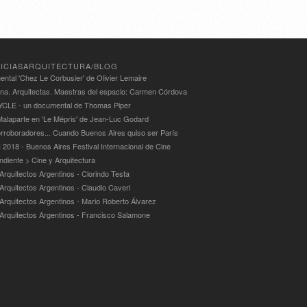
ICIASARQUITECTURA/BLOG
ntal 'Chez Le Corbusier' de Olivier Lemaire
ina. Arquitectas. Maestras del espacio: Carmen Córdova
LE - un documental de Thomas Piper
alaparte en 'Le Mépris' de Jean-Luc Godard
rroboradores... Cuando Buenos Aires quiso ser París
 2018 - Buenos Aires Festival Internacional de Cine
ndiente > Cine y Arquitectura
Arquitectos Argentinos - Clorindo Testa
 Arquitectos Argentinos - Claudio Caveri
 Arquitectos Argentinos - Mario Roberto Álvarez
 Arquitectos Argentinos - Francisco Salamone