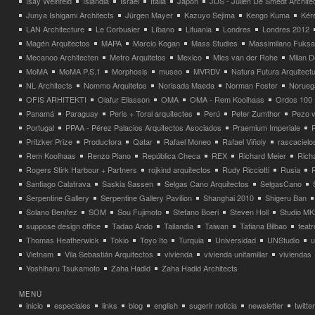
Isay Weinfeld
Islandia
Israel
Italia
Japón
JDS - Julien De Smedt Archite
Junya Ishigami Architects
Jürgen Mayer
Kazuyo Sejima
Kengo Kuma
Kéré
LAN Architecture
Le Corbusier
Líbano
Lituania
Londres
Londres 2012
Magén Arquitectos
MAPA
Marcio Kogan
Mass Studies
Massimilano Fuks
Mecanoo Architecten
Metro Arquitetos
Mexico
Mies van der Rohe
Milan 
MoMA
MoMA P.S.1
Morphosis
museo
MVRDV
Natura Futura Arquitect
NL Architects
Nommo Arquitetos
Norisada Maeda
Norman Foster
Norueg
OFIS ARHITEKTI
Olafur Eliasson
OMA
OMA - Rem Koolhaas
Ordos 100
Panamá
Paraguay
Peris + Toral arquitectes
Perú
Peter Zumthor
Pezo v
Portugal
PPAA - Pérez Palacios Arquitectos Asociados
Praemium Imperiale
Pritzker Prize
Productora
Qatar
Rafael Moneo
Rafael Viñoly
rascacielo
Rem Koolhaas
Renzo Piano
República Checa
REX
Richard Meier
Rich
Rogers Stirk Harbour + Partners
rojkind arquitectos
Rudy Ricciotti
Rusia
Santiago Calatrava
Saskia Sassen
Selgas Cano Arquitectos
SelgasCano
Serpentine Gallery
Serpentine Gallery Pavilion
Shanghai 2010
Shigeru Ban
Solano Benítez
SOM
Sou Fujimoto
Stefano Boeri
Steven Holl
Studio MK
suppose design office
Tadao Ando
Tailandia
Taiwan
Tatiana Bilbao
teatr
Thomas Heatherwick
Tokio
Toyo Ito
Turquia
Universidad
UNStudio
u
Vietnam
Vila Sebastián Arquitectos
vivienda
vivienda unifamiliar
viviendas
Yoshiharu Tsukamoto
Zaha Hadid
Zaha Hadid Architects
MENÚ
inicio
especiales
links
blog
english
sugerir noticia
newsletter
twitter