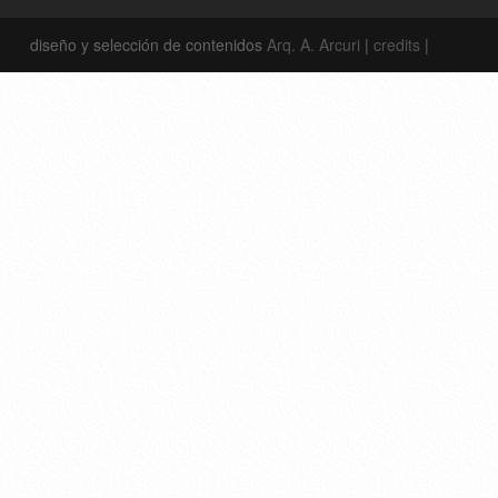
diseño y selección de contenidos
Arq. A. Arcuri
|
credits
|