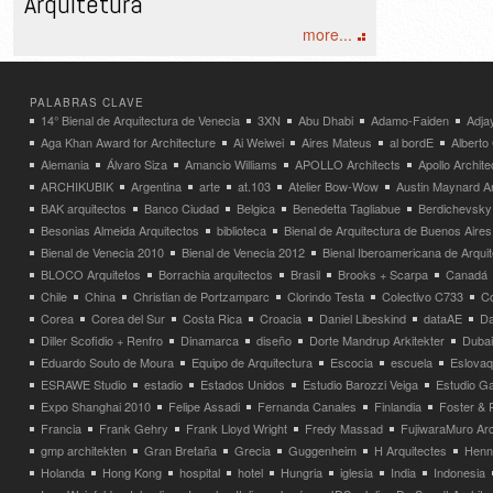
Arquitetura
more...
PALABRAS CLAVE
14° Bienal de Arquitectura de Venecia
3XN
Abu Dhabi
Adamo-Faiden
Adja
Aga Khan Award for Architecture
Ai Weiwei
Aires Mateus
al bordE
Albert
Alemania
Álvaro Siza
Amancio Williams
APOLLO Architects
Apollo Archit
ARCHIKUBIK
Argentina
arte
at.103
Atelier Bow-Wow
Austin Maynard Ar
BAK arquitectos
Banco Ciudad
Belgica
Benedetta Tagliabue
Berdichevsky
Besonias Almeida Arquitectos
biblioteca
Bienal de Arquitectura de Buenos Aires
Bienal de Venecia 2010
Bienal de Venecia 2012
Bienal Iberoamericana de Arqui
BLOCO Arquitetos
Borrachia arquitectos
Brasil
Brooks + Scarpa
Canadá
Chile
China
Christian de Portzamparc
Clorindo Testa
Colectivo C733
C
Corea
Corea del Sur
Costa Rica
Croacia
Daniel Libeskind
dataAE
Da
Diller Scofidio + Renfro
Dinamarca
diseño
Dorte Mandrup Arkitekter
Dubai
Eduardo Souto de Moura
Equipo de Arquitectura
Escocia
escuela
Eslovaq
ESRAWE Studio
estadio
Estados Unidos
Estudio Barozzi Veiga
Estudio Ga
Expo Shanghai 2010
Felipe Assadi
Fernanda Canales
Finlandia
Foster & 
Francia
Frank Gehry
Frank Lloyd Wright
Fredy Massad
FujiwaraMuro Arc
gmp architekten
Gran Bretaña
Grecia
Guggenheim
H Arquitectes
Henni
Holanda
Hong Kong
hospital
hotel
Hungria
iglesia
India
Indonesia