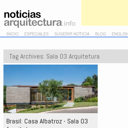
Main menu
Skip to primary content
Skip to secondary content
INICIO
ESPECIALES
SUGERIR NOTICIA
BLOG
ENGLIS
Tag Archives:
Sala 03 Arquitetura
Brasil: Casa Albatroz - Sala 03