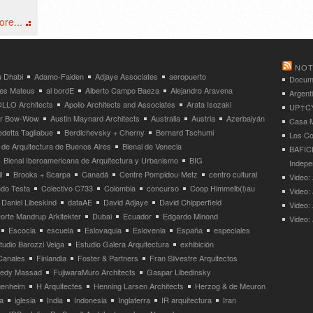
re...
NOT
 Dhabi
Adamo-Faiden
Adjaye Associates
aeropuerto
Docume
res Mateus
al bordE
Alberto Campo Baeza
Alejandro Aravena
Argent
LLO Architects
Apollo Architects and Associates
Arata Isozaki
UP↑CYC
ier Bow-Wow
Austin Maynard Architects
Australia
Austria
Azerbaiyán
Casa M
detta Tagliabue
Berdichevsky + Cherny
Bernard Tschumi
Los Co
 de Arquitectura de Buenos Aires
Bienal de Venecia
BAFICI
Bienal Iberoamericana de Arquitectura y Urbanismo
BIG
Indepe
l
Brooks + Scarpa
Canadá
Centre Pompidou-Metz
centro cultural
Video: 
ndo Testa
Colectivo C733
Colombia
concurso
Coop Himmelb(l)au
Video:
Daniel Libeskind
dataAE
David Adjaye
David Chipperfield
Video:
orte Mandrup Arkitekter
Dubai
Ecuador
Edgardo Minond
Video:
Escocia
escuela
Eslovaquia
Eslovenia
España
especiales
tudio Barozzi Veiga
Estudio Galera Arquitectura
exhibición
Canales
Finlandia
Foster & Partners
Fran Silvestre Arquitectos
redy Massad
FujiwaraMuro Architects
Gaspar Libedinsky
enheim
H Arquitectes
Henning Larsen Architects
Herzog & de Meuron
a
iglesia
India
Indonesia
Inglaterra
IR arquitectura
Iran