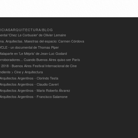
ICIASARQUITECTURA/BLOG
ntal 'Chez Le Corbusier' de Olivier Lemaire
ina. Arquitectas. Maestras del espacio: Carmen Córdova
LE - un documental de Thomas Piper
alaparte en 'Le Mépris' de Jean-Luc Godard
rroboradores... Cuando Buenos Aires quiso ser París
 2018 - Buenos Aires Festival Internacional de Cine
ndiente > Cine y Arquitectura
Arquitectos Argentinos - Clorindo Testa
 Arquitectos Argentinos - Claudio Caveri
 Arquitectos Argentinos - Mario Roberto Álvarez
 Arquitectos Argentinos - Francisco Salamone