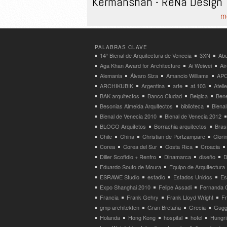
Kermanshah - ReNa Design
mo
PALABRAS CLAVE
14° Bienal de Arquitectura de Venecia
3XN
Abu
Aga Khan Award for Architecture
Ai Weiwei
Ai
Alemania
Álvaro Siza
Amancio Williams
APO
ARCHIKUBIK
Argentina
arte
at.103
Atel
BAK arquitectos
Banco Ciudad
Belgica
Bene
Besonias Almeida Arquitectos
biblioteca
Bienal
Bienal de Venecia 2010
Bienal de Venecia 2012
BLOCO Arquitetos
Borrachia arquitectos
Brasi
Chile
China
Christian de Portzamparc
Clori
Corea
Corea del Sur
Costa Rica
Croacia
Diller Scofidio + Renfro
Dinamarca
diseño
D
Eduardo Souto de Moura
Equipo de Arquitectura
ESRAWE Studio
estadio
Estados Unidos
Es
Expo Shanghai 2010
Felipe Assadi
Fernanda 
Francia
Frank Gehry
Frank Lloyd Wright
F
gmp architekten
Gran Bretaña
Grecia
Gugg
Holanda
Hong Kong
hospital
hotel
Hungri