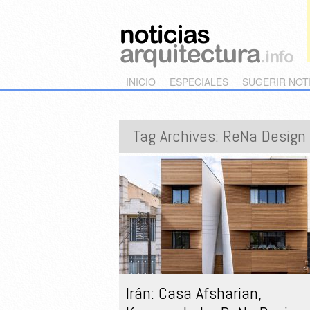
Main menu
Skip to primary content
Skip to secondary content
INICIO
ESPECIALES
SUGERIR NOT
Tag Archives:
ReNa Design
Irán: Casa Afsharian,