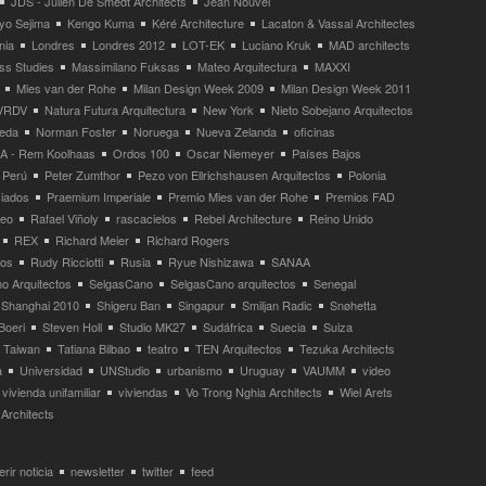
JDS - Julien De Smedt Architects
Jean Nouvel
yo Sejima
Kengo Kuma
Kéré Architecture
Lacaton & Vassal Architectes
nia
Londres
Londres 2012
LOT-EK
Luciano Kruk
MAD architects
ss Studies
Massimilano Fuksas
Mateo Arquitectura
MAXXI
Mies van der Rohe
Milan Design Week 2009
Milan Design Week 2011
VRDV
Natura Futura Arquitectura
New York
Nieto Sobejano Arquitectos
eda
Norman Foster
Noruega
Nueva Zelanda
oficinas
 - Rem Koolhaas
Ordos 100
Oscar Niemeyer
Países Bajos
Perú
Peter Zumthor
Pezo von Ellrichshausen Arquitectos
Polonia
ciados
Praemium Imperiale
Premio Mies van der Rohe
Premios FAD
neo
Rafael Viñoly
rascacielos
Rebel Architecture
Reino Unido
REX
Richard Meier
Richard Rogers
tos
Rudy Ricciotti
Rusia
Ryue Nishizawa
SANAA
o Arquitectos
SelgasCano
SelgasCano arquitectos
Senegal
Shanghai 2010
Shigeru Ban
Singapur
Smiljan Radic
Snøhetta
Boeri
Steven Holl
Studio MK27
Sudáfrica
Suecia
Suiza
Taiwan
Tatiana Bilbao
teatro
TEN Arquitectos
Tezuka Architects
a
Universidad
UNStudio
urbanismo
Uruguay
VAUMM
video
vivienda unifamiliar
viviendas
Vo Trong Nghia Architects
Wiel Arets
Architects
rir noticia
newsletter
twitter
feed