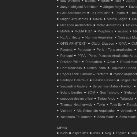
Isay Weinfeld
Islandia
Israel
Italia
Japón
Junya Ishigami Architects
Jürgen Mayer
Kazu
LAN Architecture
Le Corbusier
Líbano
Litua
Magén Arquitectos
MAPA
Marcio Kogan
Ma
Mecanoo Architecten
Metro Arquitetos
Mexico
MoMA
MoMA P.S.1
Morphosis
museo
M
NL Architects
Nommo Arquitetos
Norisada Ma
OFIS ARHITEKTI
Olafur Eliasson
OMA
OMA
Panamá
Paraguay
Peris + Toral arquitectes
Portugal
PPAA - Pérez Palacios Arquitectos Aso
Pritzker Prize
Productora
Qatar
Rafael Mo
Rem Koolhaas
Renzo Piano
República Checa
Rogers Stirk Harbour + Partners
rojkind arquitec
Santiago Calatrava
Saskia Sassen
Selgas Can
Serpentine Gallery
Serpentine Gallery Pavilion
Solano Benítez
SOM
Sou Fujimoto
Stefano 
suppose design office
Tadao Ando
Tailandia
Thomas Heatherwick
Tokio
Toyo Ito
Turqui
Vietnam
Vila Sebastián Arquitectos
vivienda
Yoshiharu Tsukamoto
Zaha Hadid
Zaha Hadid 
MENÚ
inicio
especiales
links
blog
english
suge