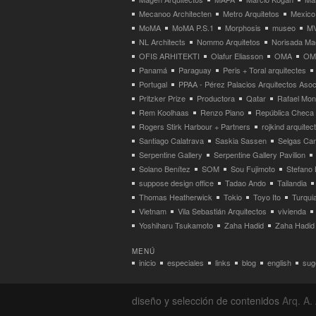
Mecanoo Architecten
Metro Arquitetos
Mexico
MoMA
MoMA P.S.1
Morphosis
museo
M
NL Architects
Nommo Arquitetos
Norisada Ma
OFIS ARHITEKTI
Olafur Eliasson
OMA
OMA
Panamá
Paraguay
Peris + Toral arquitectes
Portugal
PPAA - Pérez Palacios Arquitectos Aso
Pritzker Prize
Productora
Qatar
Rafael Mo
Rem Koolhaas
Renzo Piano
República Checa
Rogers Stirk Harbour + Partners
rojkind arquitec
Santiago Calatrava
Saskia Sassen
Selgas Can
Serpentine Gallery
Serpentine Gallery Pavilion
Solano Benítez
SOM
Sou Fujimoto
Stefano 
suppose design office
Tadao Ando
Tailandia
Thomas Heatherwick
Tokio
Toyo Ito
Turqui
Vietnam
Vila Sebastián Arquitectos
vivienda
Yoshiharu Tsukamoto
Zaha Hadid
Zaha Hadid 
MENÚ
inicio
especiales
links
blog
english
suge
diseño y selección de contenidos
Arq. A. 