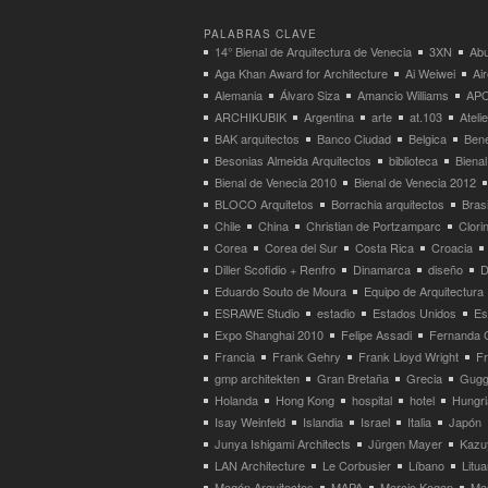
PALABRAS CLAVE
14° Bienal de Arquitectura de Venecia
3XN
Abu
Aga Khan Award for Architecture
Ai Weiwei
Ai
Alemania
Álvaro Siza
Amancio Williams
APO
ARCHIKUBIK
Argentina
arte
at.103
Atel
BAK arquitectos
Banco Ciudad
Belgica
Bene
Besonias Almeida Arquitectos
biblioteca
Bienal
Bienal de Venecia 2010
Bienal de Venecia 2012
BLOCO Arquitetos
Borrachia arquitectos
Brasi
Chile
China
Christian de Portzamparc
Clori
Corea
Corea del Sur
Costa Rica
Croacia
Diller Scofidio + Renfro
Dinamarca
diseño
D
Eduardo Souto de Moura
Equipo de Arquitectura
ESRAWE Studio
estadio
Estados Unidos
Es
Expo Shanghai 2010
Felipe Assadi
Fernanda 
Francia
Frank Gehry
Frank Lloyd Wright
F
gmp architekten
Gran Bretaña
Grecia
Gugg
Holanda
Hong Kong
hospital
hotel
Hungri
Isay Weinfeld
Islandia
Israel
Italia
Japón
Junya Ishigami Architects
Jürgen Mayer
Kazu
LAN Architecture
Le Corbusier
Líbano
Litua
Magén Arquitectos
MAPA
Marcio Kogan
Ma