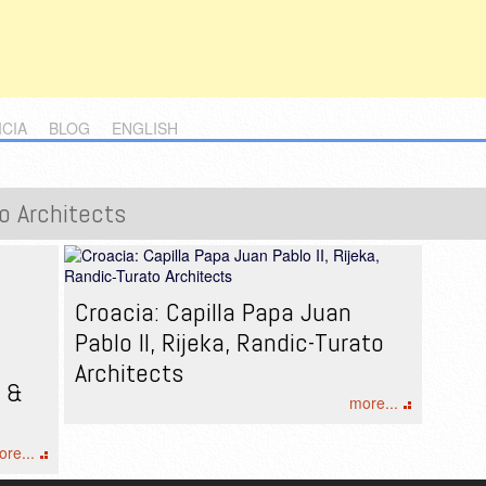
ICIA
BLOG
ENGLISH
o Architects
Croacia: Capilla Papa Juan
Pablo II, Rijeka, Randic-Turato
Architects
c &
more...
re...