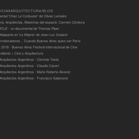
ICIASARQUITECTURA/BLOG
ntal 'Chez Le Corbusier' de Olivier Lemaire
ina. Arquitectas. Maestras del espacio: Carmen Córdova
LE - un documental de Thomas Piper
alaparte en 'Le Mépris' de Jean-Luc Godard
rroboradores... Cuando Buenos Aires quiso ser París
 2018 - Buenos Aires Festival Internacional de Cine
ndiente > Cine y Arquitectura
Arquitectos Argentinos - Clorindo Testa
 Arquitectos Argentinos - Claudio Caveri
 Arquitectos Argentinos - Mario Roberto Álvarez
 Arquitectos Argentinos - Francisco Salamone