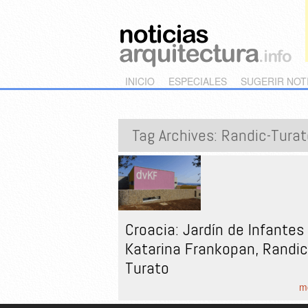
Main menu
Skip to primary content
Skip to secondary content
INICIO
ESPECIALES
SUGERIR NOT
Tag Archives:
Randic-Turat
Croacia: Jardín de Infantes
Katarina Frankopan, Randi
Turato
mo