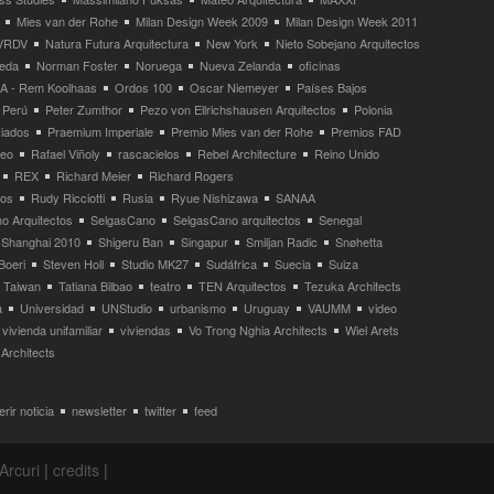
Mies van der Rohe
Milan Design Week 2009
Milan Design Week 2011
VRDV
Natura Futura Arquitectura
New York
Nieto Sobejano Arquitectos
eda
Norman Foster
Noruega
Nueva Zelanda
oficinas
 - Rem Koolhaas
Ordos 100
Oscar Niemeyer
Países Bajos
Perú
Peter Zumthor
Pezo von Ellrichshausen Arquitectos
Polonia
ciados
Praemium Imperiale
Premio Mies van der Rohe
Premios FAD
neo
Rafael Viñoly
rascacielos
Rebel Architecture
Reino Unido
REX
Richard Meier
Richard Rogers
tos
Rudy Ricciotti
Rusia
Ryue Nishizawa
SANAA
o Arquitectos
SelgasCano
SelgasCano arquitectos
Senegal
Shanghai 2010
Shigeru Ban
Singapur
Smiljan Radic
Snøhetta
Boeri
Steven Holl
Studio MK27
Sudáfrica
Suecia
Suiza
Taiwan
Tatiana Bilbao
teatro
TEN Arquitectos
Tezuka Architects
a
Universidad
UNStudio
urbanismo
Uruguay
VAUMM
video
vivienda unifamiliar
viviendas
Vo Trong Nghia Architects
Wiel Arets
Architects
rir noticia
newsletter
twitter
feed
Arcuri
|
credits
|