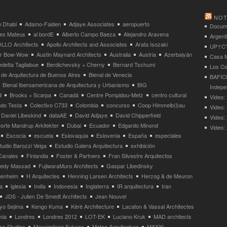
NOT
 Dhabi
Adamo-Faiden
Adjaye Associates
aeropuerto
Docume
res Mateus
al bordE
Alberto Campo Baeza
Alejandro Aravena
Argent
LLO Architects
Apollo Architects and Associates
Arata Isozaki
UP↑CYC
ier Bow-Wow
Austin Maynard Architects
Australia
Austria
Azerbaiyán
Casa M
detta Tagliabue
Berdichevsky + Cherny
Bernard Tschumi
Los Co
 de Arquitectura de Buenos Aires
Bienal de Venecia
BAFICI
Bienal Iberoamericana de Arquitectura y Urbanismo
BIG
Indepe
l
Brooks + Scarpa
Canadá
Centre Pompidou-Metz
centro cultural
Video: 
ndo Testa
Colectivo C733
Colombia
concurso
Coop Himmelb(l)au
Video:
Daniel Libeskind
dataAE
David Adjaye
David Chipperfield
Video:
orte Mandrup Arkitekter
Dubai
Ecuador
Edgardo Minond
Video:
Escocia
escuela
Eslovaquia
Eslovenia
España
especiales
tudio Barozzi Veiga
Estudio Galera Arquitectura
exhibición
Canales
Finlandia
Foster & Partners
Fran Silvestre Arquitectos
redy Massad
FujiwaraMuro Architects
Gaspar Libedinsky
enheim
H Arquitectes
Henning Larsen Architects
Herzog & de Meuron
a
iglesia
India
Indonesia
Inglaterra
IR arquitectura
Iran
JDS - Julien De Smedt Architects
Jean Nouvel
yo Sejima
Kengo Kuma
Kéré Architecture
Lacaton & Vassal Architectes
nia
Londres
Londres 2012
LOT-EK
Luciano Kruk
MAD architects
ss Studies
Massimilano Fuksas
Mateo Arquitectura
MAXXI