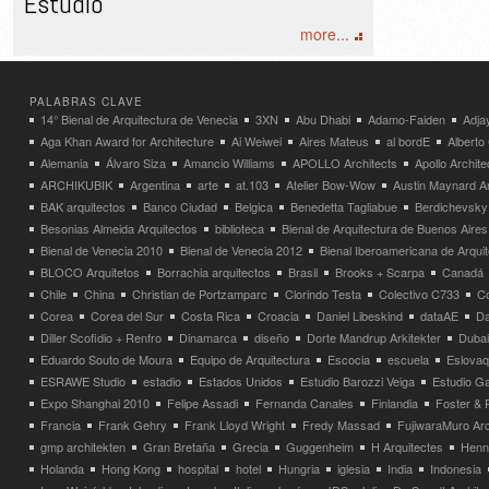
Estudio
more...
PALABRAS CLAVE
14° Bienal de Arquitectura de Venecia
3XN
Abu Dhabi
Adamo-Faiden
Adja
Aga Khan Award for Architecture
Ai Weiwei
Aires Mateus
al bordE
Albert
Alemania
Álvaro Siza
Amancio Williams
APOLLO Architects
Apollo Archit
ARCHIKUBIK
Argentina
arte
at.103
Atelier Bow-Wow
Austin Maynard Ar
BAK arquitectos
Banco Ciudad
Belgica
Benedetta Tagliabue
Berdichevsky
Besonias Almeida Arquitectos
biblioteca
Bienal de Arquitectura de Buenos Aires
Bienal de Venecia 2010
Bienal de Venecia 2012
Bienal Iberoamericana de Arqui
BLOCO Arquitetos
Borrachia arquitectos
Brasil
Brooks + Scarpa
Canadá
Chile
China
Christian de Portzamparc
Clorindo Testa
Colectivo C733
C
Corea
Corea del Sur
Costa Rica
Croacia
Daniel Libeskind
dataAE
Da
Diller Scofidio + Renfro
Dinamarca
diseño
Dorte Mandrup Arkitekter
Dubai
Eduardo Souto de Moura
Equipo de Arquitectura
Escocia
escuela
Eslovaq
ESRAWE Studio
estadio
Estados Unidos
Estudio Barozzi Veiga
Estudio Ga
Expo Shanghai 2010
Felipe Assadi
Fernanda Canales
Finlandia
Foster & 
Francia
Frank Gehry
Frank Lloyd Wright
Fredy Massad
FujiwaraMuro Arc
gmp architekten
Gran Bretaña
Grecia
Guggenheim
H Arquitectes
Henni
Holanda
Hong Kong
hospital
hotel
Hungria
iglesia
India
Indonesia