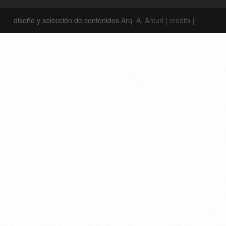
diseño y selección de contenidos
Arq. A. Arcuri
|
credits
|