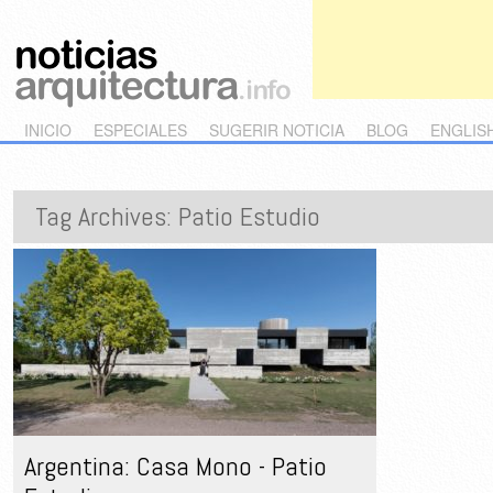
Main menu
Skip to primary content
Skip to secondary content
INICIO
ESPECIALES
SUGERIR NOTICIA
BLOG
ENGLIS
Tag Archives:
Patio Estudio
Argentina: Casa Mono - Patio