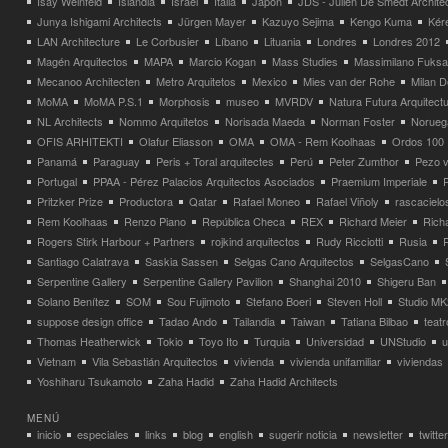
Isay Weinfeld
Islandia
Israel
Italia
Japón
JDS - Julien De Smedt Archite
Junya Ishigami Architects
Jürgen Mayer
Kazuyo Sejima
Kengo Kuma
Kéré
LAN Architecture
Le Corbusier
Líbano
Lituania
Londres
Londres 2012
Magén Arquitectos
MAPA
Marcio Kogan
Mass Studies
Massimilano Fuks
Mecanoo Architecten
Metro Arquitetos
Mexico
Mies van der Rohe
Milan 
MoMA
MoMA P.S.1
Morphosis
museo
MVRDV
Natura Futura Arquitect
NL Architects
Nommo Arquitetos
Norisada Maeda
Norman Foster
Norueg
OFIS ARHITEKTI
Olafur Eliasson
OMA
OMA - Rem Koolhaas
Ordos 100
Panamá
Paraguay
Peris + Toral arquitectes
Perú
Peter Zumthor
Pezo v
Portugal
PPAA - Pérez Palacios Arquitectos Asociados
Praemium Imperiale
Pritzker Prize
Productora
Qatar
Rafael Moneo
Rafael Viñoly
rascacielo
Rem Koolhaas
Renzo Piano
República Checa
REX
Richard Meier
Rich
Rogers Stirk Harbour + Partners
rojkind arquitectos
Rudy Ricciotti
Rusia
Santiago Calatrava
Saskia Sassen
Selgas Cano Arquitectos
SelgasCano
Serpentine Gallery
Serpentine Gallery Pavilion
Shanghai 2010
Shigeru Ban
Solano Benítez
SOM
Sou Fujimoto
Stefano Boeri
Steven Holl
Studio MK
suppose design office
Tadao Ando
Tailandia
Taiwan
Tatiana Bilbao
teatr
Thomas Heatherwick
Tokio
Toyo Ito
Turquia
Universidad
UNStudio
u
Vietnam
Vila Sebastián Arquitectos
vivienda
vivienda unifamiliar
viviendas
Yoshiharu Tsukamoto
Zaha Hadid
Zaha Hadid Architects
MENÚ
inicio
especiales
links
blog
english
sugerir noticia
newsletter
twitter