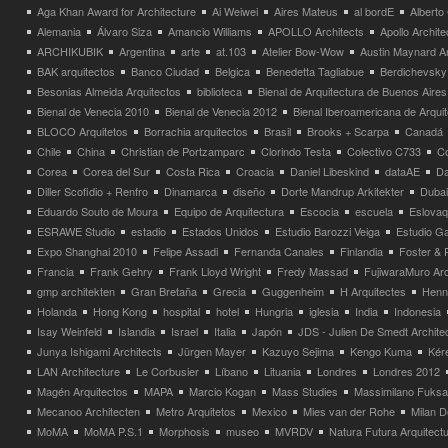
Aga Khan Award for Architecture
Ai Weiwei
Aires Mateus
al bordE
Albert
Alemania
Álvaro Siza
Amancio Williams
APOLLO Architects
Apollo Archit
ARCHIKUBIK
Argentina
arte
at.103
Atelier Bow-Wow
Austin Maynard Ar
BAK arquitectos
Banco Ciudad
Belgica
Benedetta Tagliabue
Berdichevsky
Besonias Almeida Arquitectos
biblioteca
Bienal de Arquitectura de Buenos Aires
Bienal de Venecia 2010
Bienal de Venecia 2012
Bienal Iberoamericana de Arqui
BLOCO Arquitetos
Borrachia arquitectos
Brasil
Brooks + Scarpa
Canadá
Chile
China
Christian de Portzamparc
Clorindo Testa
Colectivo C733
C
Corea
Corea del Sur
Costa Rica
Croacia
Daniel Libeskind
dataAE
Da
Diller Scofidio + Renfro
Dinamarca
diseño
Dorte Mandrup Arkitekter
Dubai
Eduardo Souto de Moura
Equipo de Arquitectura
Escocia
escuela
Eslovaq
ESRAWE Studio
estadio
Estados Unidos
Estudio Barozzi Veiga
Estudio Ga
Expo Shanghai 2010
Felipe Assadi
Fernanda Canales
Finlandia
Foster & 
Francia
Frank Gehry
Frank Lloyd Wright
Fredy Massad
FujiwaraMuro Arc
gmp architekten
Gran Bretaña
Grecia
Guggenheim
H Arquitectes
Henni
Holanda
Hong Kong
hospital
hotel
Hungria
iglesia
India
Indonesia
Isay Weinfeld
Islandia
Israel
Italia
Japón
JDS - Julien De Smedt Archite
Junya Ishigami Architects
Jürgen Mayer
Kazuyo Sejima
Kengo Kuma
Kéré
LAN Architecture
Le Corbusier
Líbano
Lituania
Londres
Londres 2012
Magén Arquitectos
MAPA
Marcio Kogan
Mass Studies
Massimilano Fuks
Mecanoo Architecten
Metro Arquitetos
Mexico
Mies van der Rohe
Milan 
MoMA
MoMA P.S.1
Morphosis
museo
MVRDV
Natura Futura Arquitect