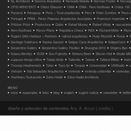
NL Architects
Nommo Arquitetos
Norisada Maeda
Norman Foster
Norueg
OFIS ARHITEKTI
Olafur Eliasson
OMA
OMA - Rem Koolhaas
Ordos 100
Panamá
Paraguay
Peris + Toral arquitectes
Perú
Peter Zumthor
Pezo v
Portugal
PPAA - Pérez Palacios Arquitectos Asociados
Praemium Imperiale
Pritzker Prize
Productora
Qatar
Rafael Moneo
Rafael Viñoly
rascacielo
Rem Koolhaas
Renzo Piano
República Checa
REX
Richard Meier
Rich
Rogers Stirk Harbour + Partners
rojkind arquitectos
Rudy Ricciotti
Rusia
Santiago Calatrava
Saskia Sassen
Selgas Cano Arquitectos
SelgasCano
Serpentine Gallery
Serpentine Gallery Pavilion
Shanghai 2010
Shigeru Ban
Solano Benítez
SOM
Sou Fujimoto
Stefano Boeri
Steven Holl
Studio MK
suppose design office
Tadao Ando
Tailandia
Taiwan
Tatiana Bilbao
teatr
Thomas Heatherwick
Tokio
Toyo Ito
Turquia
Universidad
UNStudio
u
Vietnam
Vila Sebastián Arquitectos
vivienda
vivienda unifamiliar
viviendas
Yoshiharu Tsukamoto
Zaha Hadid
Zaha Hadid Architects
MENÚ
inicio
especiales
links
blog
english
sugerir noticia
newsletter
twitter
diseño y selección de contenidos
Arq. A. Arcuri
|
credits
|