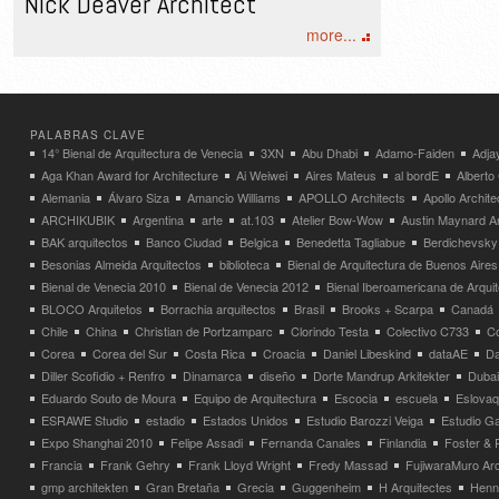
Nick Deaver Architect
more...
PALABRAS CLAVE
14° Bienal de Arquitectura de Venecia
3XN
Abu Dhabi
Adamo-Faiden
Adja
Aga Khan Award for Architecture
Ai Weiwei
Aires Mateus
al bordE
Albert
Alemania
Álvaro Siza
Amancio Williams
APOLLO Architects
Apollo Archit
ARCHIKUBIK
Argentina
arte
at.103
Atelier Bow-Wow
Austin Maynard Ar
BAK arquitectos
Banco Ciudad
Belgica
Benedetta Tagliabue
Berdichevsky
Besonias Almeida Arquitectos
biblioteca
Bienal de Arquitectura de Buenos Aires
Bienal de Venecia 2010
Bienal de Venecia 2012
Bienal Iberoamericana de Arqui
BLOCO Arquitetos
Borrachia arquitectos
Brasil
Brooks + Scarpa
Canadá
Chile
China
Christian de Portzamparc
Clorindo Testa
Colectivo C733
C
Corea
Corea del Sur
Costa Rica
Croacia
Daniel Libeskind
dataAE
Da
Diller Scofidio + Renfro
Dinamarca
diseño
Dorte Mandrup Arkitekter
Dubai
Eduardo Souto de Moura
Equipo de Arquitectura
Escocia
escuela
Eslovaq
ESRAWE Studio
estadio
Estados Unidos
Estudio Barozzi Veiga
Estudio Ga
Expo Shanghai 2010
Felipe Assadi
Fernanda Canales
Finlandia
Foster & 
Francia
Frank Gehry
Frank Lloyd Wright
Fredy Massad
FujiwaraMuro Arc
gmp architekten
Gran Bretaña
Grecia
Guggenheim
H Arquitectes
Henni