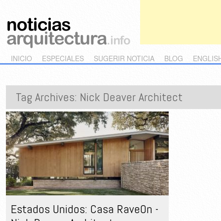
Main menu
Skip to primary content
Skip to secondary content
INICIO
ESPECIALES
SUGERIR NOTICIA
BLOG
ENGLIS
Tag Archives:
Nick Deaver Architect
Estados Unidos: Casa RaveOn -