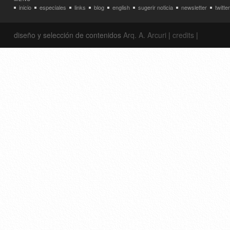
inicio
especiales
links
blog
english
sugerir noticia
newsletter
twitter
diseño y selección de contenidos
Arq. A. Arcuri
|
credits
|