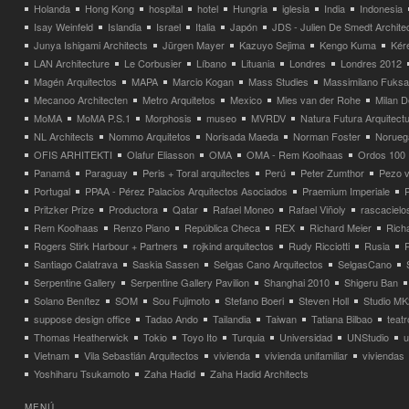
Holanda
Hong Kong
hospital
hotel
Hungria
iglesia
India
Indonesia
Isay Weinfeld
Islandia
Israel
Italia
Japón
JDS - Julien De Smedt Archite
Junya Ishigami Architects
Jürgen Mayer
Kazuyo Sejima
Kengo Kuma
Kéré
LAN Architecture
Le Corbusier
Líbano
Lituania
Londres
Londres 2012
Magén Arquitectos
MAPA
Marcio Kogan
Mass Studies
Massimilano Fuks
Mecanoo Architecten
Metro Arquitetos
Mexico
Mies van der Rohe
Milan 
MoMA
MoMA P.S.1
Morphosis
museo
MVRDV
Natura Futura Arquitect
NL Architects
Nommo Arquitetos
Norisada Maeda
Norman Foster
Norueg
OFIS ARHITEKTI
Olafur Eliasson
OMA
OMA - Rem Koolhaas
Ordos 100
Panamá
Paraguay
Peris + Toral arquitectes
Perú
Peter Zumthor
Pezo v
Portugal
PPAA - Pérez Palacios Arquitectos Asociados
Praemium Imperiale
Pritzker Prize
Productora
Qatar
Rafael Moneo
Rafael Viñoly
rascacielo
Rem Koolhaas
Renzo Piano
República Checa
REX
Richard Meier
Rich
Rogers Stirk Harbour + Partners
rojkind arquitectos
Rudy Ricciotti
Rusia
Santiago Calatrava
Saskia Sassen
Selgas Cano Arquitectos
SelgasCano
Serpentine Gallery
Serpentine Gallery Pavilion
Shanghai 2010
Shigeru Ban
Solano Benítez
SOM
Sou Fujimoto
Stefano Boeri
Steven Holl
Studio MK
suppose design office
Tadao Ando
Tailandia
Taiwan
Tatiana Bilbao
teatr
Thomas Heatherwick
Tokio
Toyo Ito
Turquia
Universidad
UNStudio
u
Vietnam
Vila Sebastián Arquitectos
vivienda
vivienda unifamiliar
viviendas
Yoshiharu Tsukamoto
Zaha Hadid
Zaha Hadid Architects
MENÚ