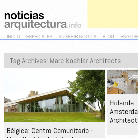
Main menu
Skip to primary content
Skip to secondary content
INICIO
ESPECIALES
SUGERIR NOTICIA
BLOG
ENGLIS
Tag Archives:
Marc Koehler Architects
Holanda: 
Amsterda
Architect
Bélgica: Centro Comunitario -