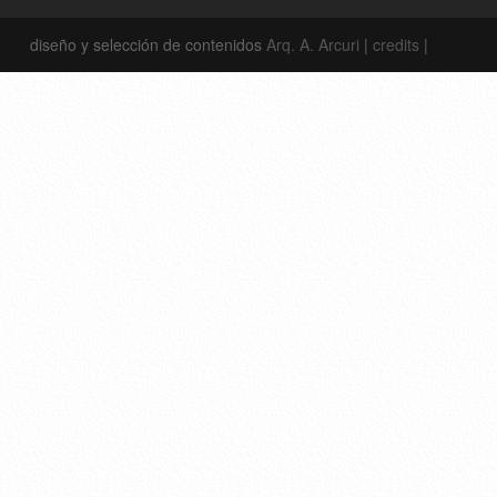
diseño y selección de contenidos
Arq. A. Arcuri
|
credits
|