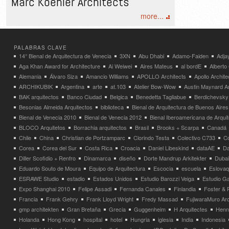
Marc Koehler Architects
more...
PALABRAS CLAVE
14° Bienal de Arquitectura de Venecia
3XN
Abu Dhabi
Adamo-Faiden
Adja
Aga Khan Award for Architecture
Ai Weiwei
Aires Mateus
al bordE
Albert
Alemania
Álvaro Siza
Amancio Williams
APOLLO Architects
Apollo Archit
ARCHIKUBIK
Argentina
arte
at.103
Atelier Bow-Wow
Austin Maynard Ar
BAK arquitectos
Banco Ciudad
Belgica
Benedetta Tagliabue
Berdichevsky
Besonias Almeida Arquitectos
biblioteca
Bienal de Arquitectura de Buenos Aires
Bienal de Venecia 2010
Bienal de Venecia 2012
Bienal Iberoamericana de Arqui
BLOCO Arquitetos
Borrachia arquitectos
Brasil
Brooks + Scarpa
Canadá
Chile
China
Christian de Portzamparc
Clorindo Testa
Colectivo C733
C
Corea
Corea del Sur
Costa Rica
Croacia
Daniel Libeskind
dataAE
Da
Diller Scofidio + Renfro
Dinamarca
diseño
Dorte Mandrup Arkitekter
Dubai
Eduardo Souto de Moura
Equipo de Arquitectura
Escocia
escuela
Eslovaq
ESRAWE Studio
estadio
Estados Unidos
Estudio Barozzi Veiga
Estudio Ga
Expo Shanghai 2010
Felipe Assadi
Fernanda Canales
Finlandia
Foster & 
Francia
Frank Gehry
Frank Lloyd Wright
Fredy Massad
FujiwaraMuro Arc
gmp architekten
Gran Bretaña
Grecia
Guggenheim
H Arquitectes
Henni
Holanda
Hong Kong
hospital
hotel
Hungria
iglesia
India
Indonesia