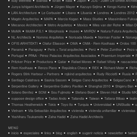
Isay Weinfeld
Islandia
Israel
Italia
Japón
JDS - Julien De Smedt Archite
Junya Ishigami Architects
Jürgen Mayer
Kazuyo Sejima
Kengo Kuma
Kéré
LAN Architecture
Le Corbusier
Líbano
Lituania
Londres
Londres 2012
Magén Arquitectos
MAPA
Marcio Kogan
Mass Studies
Massimilano Fuks
Mecanoo Architecten
Metro Arquitetos
Mexico
Mies van der Rohe
Milan 
MoMA
MoMA P.S.1
Morphosis
museo
MVRDV
Natura Futura Arquitect
NL Architects
Nommo Arquitetos
Norisada Maeda
Norman Foster
Norueg
OFIS ARHITEKTI
Olafur Eliasson
OMA
OMA - Rem Koolhaas
Ordos 100
Panamá
Paraguay
Peris + Toral arquitectes
Perú
Peter Zumthor
Pezo v
Portugal
PPAA - Pérez Palacios Arquitectos Asociados
Praemium Imperiale
Pritzker Prize
Productora
Qatar
Rafael Moneo
Rafael Viñoly
rascacielo
Rem Koolhaas
Renzo Piano
República Checa
REX
Richard Meier
Rich
Rogers Stirk Harbour + Partners
rojkind arquitectos
Rudy Ricciotti
Rusia
Santiago Calatrava
Saskia Sassen
Selgas Cano Arquitectos
SelgasCano
Serpentine Gallery
Serpentine Gallery Pavilion
Shanghai 2010
Shigeru Ban
Solano Benítez
SOM
Sou Fujimoto
Stefano Boeri
Steven Holl
Studio MK
suppose design office
Tadao Ando
Tailandia
Taiwan
Tatiana Bilbao
teatr
Thomas Heatherwick
Tokio
Toyo Ito
Turquia
Universidad
UNStudio
u
Vietnam
Vila Sebastián Arquitectos
vivienda
vivienda unifamiliar
viviendas
Yoshiharu Tsukamoto
Zaha Hadid
Zaha Hadid Architects
MENÚ
inicio
especiales
links
blog
english
sugerir noticia
newsletter
twitter