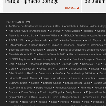
Pareja - Ignacio Borrego
de Jarama
more...
PALABRAS CLAVE
14° Bienal de Arquitectura de Venecia
3XN
Abu Dhabi
Adamo-Faiden
Adja
Aga Khan Award for Architecture
Ai Weiwei
Aires Mateus
al bordE
Albert
Alemania
Álvaro Siza
Amancio Williams
APOLLO Architects
Apollo Archit
ARCHIKUBIK
Argentina
arte
at.103
Atelier Bow-Wow
Austin Maynard Ar
BAK arquitectos
Banco Ciudad
Belgica
Benedetta Tagliabue
Berdichevsky
Besonias Almeida Arquitectos
biblioteca
Bienal de Arquitectura de Buenos Aires
Bienal de Venecia 2010
Bienal de Venecia 2012
Bienal Iberoamericana de Arqui
BLOCO Arquitetos
Borrachia arquitectos
Brasil
Brooks + Scarpa
Canadá
Chile
China
Christian de Portzamparc
Clorindo Testa
Colectivo C733
C
Corea
Corea del Sur
Costa Rica
Croacia
Daniel Libeskind
dataAE
Da
Diller Scofidio + Renfro
Dinamarca
diseño
Dorte Mandrup Arkitekter
Dubai
Eduardo Souto de Moura
Equipo de Arquitectura
Escocia
escuela
Eslovaq
ESRAWE Studio
estadio
Estados Unidos
Estudio Barozzi Veiga
Estudio Ga
Expo Shanghai 2010
Felipe Assadi
Fernanda Canales
Finlandia
Foster & 
Francia
Frank Gehry
Frank Lloyd Wright
Fredy Massad
FujiwaraMuro Arc
gmp architekten
Gran Bretaña
Grecia
Guggenheim
H Arquitectes
Henni
Holanda
Hong Kong
hospital
hotel
Hungria
iglesia
India
Indonesia