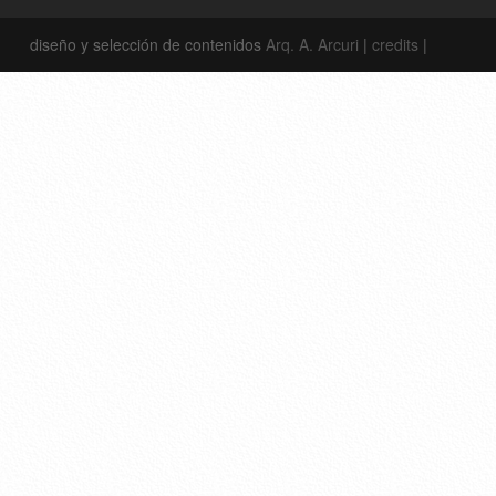
diseño y selección de contenidos
Arq. A. Arcuri
|
credits
|