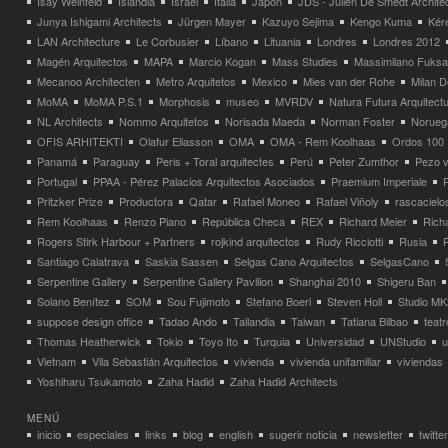
Isay Weinfeld
Islandia
Israel
Italia
Japón
JDS - Julien De Smedt Archite
Junya Ishigami Architects
Jürgen Mayer
Kazuyo Sejima
Kengo Kuma
Kéré
LAN Architecture
Le Corbusier
Líbano
Lituania
Londres
Londres 2012
Magén Arquitectos
MAPA
Marcio Kogan
Mass Studies
Massimilano Fuks
Mecanoo Architecten
Metro Arquitetos
Mexico
Mies van der Rohe
Milan 
MoMA
MoMA P.S.1
Morphosis
museo
MVRDV
Natura Futura Arquitect
NL Architects
Nommo Arquitetos
Norisada Maeda
Norman Foster
Norueg
OFIS ARHITEKTI
Olafur Eliasson
OMA
OMA - Rem Koolhaas
Ordos 100
Panamá
Paraguay
Peris + Toral arquitectes
Perú
Peter Zumthor
Pezo v
Portugal
PPAA - Pérez Palacios Arquitectos Asociados
Praemium Imperiale
Pritzker Prize
Productora
Qatar
Rafael Moneo
Rafael Viñoly
rascacielo
Rem Koolhaas
Renzo Piano
República Checa
REX
Richard Meier
Rich
Rogers Stirk Harbour + Partners
rojkind arquitectos
Rudy Ricciotti
Rusia
Santiago Calatrava
Saskia Sassen
Selgas Cano Arquitectos
SelgasCano
Serpentine Gallery
Serpentine Gallery Pavilion
Shanghai 2010
Shigeru Ban
Solano Benítez
SOM
Sou Fujimoto
Stefano Boeri
Steven Holl
Studio MK
suppose design office
Tadao Ando
Tailandia
Taiwan
Tatiana Bilbao
teatr
Thomas Heatherwick
Tokio
Toyo Ito
Turquia
Universidad
UNStudio
u
Vietnam
Vila Sebastián Arquitectos
vivienda
vivienda unifamiliar
viviendas
Yoshiharu Tsukamoto
Zaha Hadid
Zaha Hadid Architects
MENÚ
inicio
especiales
links
blog
english
sugerir noticia
newsletter
twitter