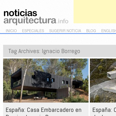
Main menu
Skip to primary content
Skip to secondary content
INICIO
ESPECIALES
SUGERIR NOTICIA
BLOG
ENGLIS
Tag Archives:
Ignacio Borrego
España: Casa Embarcadero en
España: 