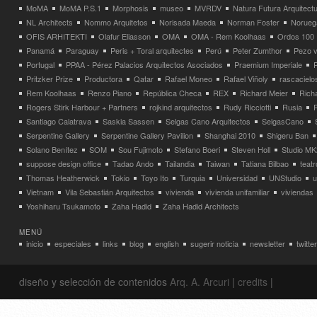
MoMA
MoMA P.S.1
Morphosis
museo
MVRDV
Natura Futura Arquitect
NL Architects
Nommo Arquitetos
Norisada Maeda
Norman Foster
Norueg
OFIS ARHITEKTI
Olafur Eliasson
OMA
OMA - Rem Koolhaas
Ordos 100
Panamá
Paraguay
Peris + Toral arquitectes
Perú
Peter Zumthor
Pezo v
Portugal
PPAA - Pérez Palacios Arquitectos Asociados
Praemium Imperiale
Pritzker Prize
Productora
Qatar
Rafael Moneo
Rafael Viñoly
rascacielo
Rem Koolhaas
Renzo Piano
República Checa
REX
Richard Meier
Rich
Rogers Stirk Harbour + Partners
rojkind arquitectos
Rudy Ricciotti
Rusia
Santiago Calatrava
Saskia Sassen
Selgas Cano Arquitectos
SelgasCano
Serpentine Gallery
Serpentine Gallery Pavilion
Shanghai 2010
Shigeru Ban
Solano Benítez
SOM
Sou Fujimoto
Stefano Boeri
Steven Holl
Studio MK
suppose design office
Tadao Ando
Tailandia
Taiwan
Tatiana Bilbao
teatr
Thomas Heatherwick
Tokio
Toyo Ito
Turquia
Universidad
UNStudio
u
Vietnam
Vila Sebastián Arquitectos
vivienda
vivienda unifamiliar
viviendas
Yoshiharu Tsukamoto
Zaha Hadid
Zaha Hadid Architects
MENÚ
inicio
especiales
links
blog
english
sugerir noticia
newsletter
twitter
diseño y selección de contenidos
Arq. A. Arcuri
|
credits
|