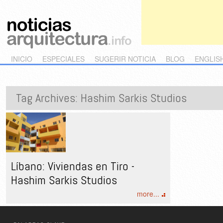
Main menu
Skip to primary content
Skip to secondary content
INICIO
ESPECIALES
SUGERIR NOTICIA
BLOG
ENGLIS
Tag Archives:
Hashim Sarkis Studios
Líbano: Viviendas en Tiro -
Hashim Sarkis Studios
more...