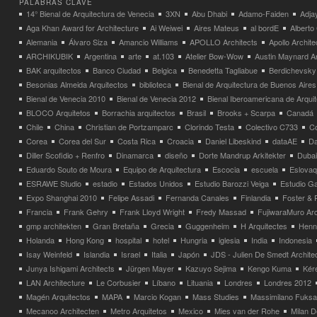
PALABRAS CLAVE
14° Bienal de Arquitectura de Venecia
3XN
Abu Dhabi
Adamo-Faiden
Adja
Aga Khan Award for Architecture
Ai Weiwei
Aires Mateus
al bordE
Albert
Alemania
Álvaro Siza
Amancio Williams
APOLLO Architects
Apollo Archit
ARCHIKUBIK
Argentina
arte
at.103
Atelier Bow-Wow
Austin Maynard Ar
BAK arquitectos
Banco Ciudad
Belgica
Benedetta Tagliabue
Berdichevsky
Besonias Almeida Arquitectos
biblioteca
Bienal de Arquitectura de Buenos Aires
Bienal de Venecia 2010
Bienal de Venecia 2012
Bienal Iberoamericana de Arqui
BLOCO Arquitetos
Borrachia arquitectos
Brasil
Brooks + Scarpa
Canadá
Chile
China
Christian de Portzamparc
Clorindo Testa
Colectivo C733
C
Corea
Corea del Sur
Costa Rica
Croacia
Daniel Libeskind
dataAE
Da
Diller Scofidio + Renfro
Dinamarca
diseño
Dorte Mandrup Arkitekter
Dubai
Eduardo Souto de Moura
Equipo de Arquitectura
Escocia
escuela
Eslovaq
ESRAWE Studio
estadio
Estados Unidos
Estudio Barozzi Veiga
Estudio Ga
Expo Shanghai 2010
Felipe Assadi
Fernanda Canales
Finlandia
Foster & 
Francia
Frank Gehry
Frank Lloyd Wright
Fredy Massad
FujiwaraMuro Arc
gmp architekten
Gran Bretaña
Grecia
Guggenheim
H Arquitectes
Henni
Holanda
Hong Kong
hospital
hotel
Hungria
iglesia
India
Indonesia
Isay Weinfeld
Islandia
Israel
Italia
Japón
JDS - Julien De Smedt Archite
Junya Ishigami Architects
Jürgen Mayer
Kazuyo Sejima
Kengo Kuma
Kéré
LAN Architecture
Le Corbusier
Líbano
Lituania
Londres
Londres 2012
Magén Arquitectos
MAPA
Marcio Kogan
Mass Studies
Massimilano Fuks
Mecanoo Architecten
Metro Arquitetos
Mexico
Mies van der Rohe
Milan 