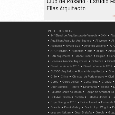
Club de Rosario - Estudio M
Elías Arquitecto
mo
PALABRAS CLAVE
14° Bienal de Arquitectura de Venecia
3XN
Abu
Aga Khan Award for Architecture
Ai Weiwei
Ai
Alemania
Álvaro Siza
Amancio Williams
APO
ARCHIKUBIK
Argentina
arte
at.103
Atel
BAK arquitectos
Banco Ciudad
Belgica
Bene
Besonias Almeida Arquitectos
biblioteca
Bienal
Bienal de Venecia 2010
Bienal de Venecia 2012
BLOCO Arquitetos
Borrachia arquitectos
Brasi
Chile
China
Christian de Portzamparc
Clori
Corea
Corea del Sur
Costa Rica
Croacia
Diller Scofidio + Renfro
Dinamarca
diseño
D
Eduardo Souto de Moura
Equipo de Arquitectura
ESRAWE Studio
estadio
Estados Unidos
Es
Expo Shanghai 2010
Felipe Assadi
Fernanda 
Francia
Frank Gehry
Frank Lloyd Wright
F
gmp architekten
Gran Bretaña
Grecia
Gugg