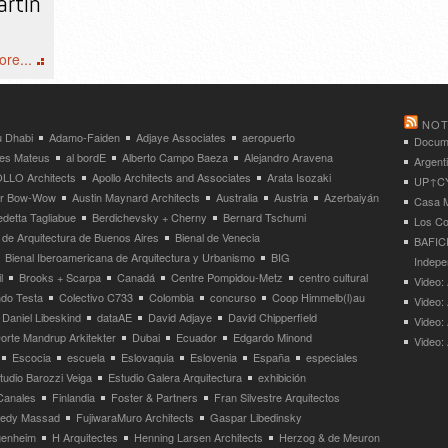
artin
re...
NOT
 Dhabi
Adamo-Faiden
Adjaye Associates
aeropuerto
Docume
res Mateus
al bordE
Alberto Campo Baeza
Alejandro Aravena
Argent
LLO Architects
Apollo Architects and Associates
Arata Isozaki
UP↑CYC
ier Bow-Wow
Austin Maynard Architects
Australia
Austria
Azerbaiyán
Casa M
detta Tagliabue
Berdichevsky + Cherny
Bernard Tschumi
Los Co
 de Arquitectura de Buenos Aires
Bienal de Venecia
BAFICI
Bienal Iberoamericana de Arquitectura y Urbanismo
BIG
Indepe
l
Brooks + Scarpa
Canadá
Centre Pompidou-Metz
centro cultural
Video: 
ndo Testa
Colectivo C733
Colombia
concurso
Coop Himmelb(l)au
Video:
Daniel Libeskind
dataAE
David Adjaye
David Chipperfield
Video:
orte Mandrup Arkitekter
Dubai
Ecuador
Edgardo Minond
Video:
Escocia
escuela
Eslovaquia
Eslovenia
España
especiales
tudio Barozzi Veiga
Estudio Galera Arquitectura
exhibición
Canales
Finlandia
Foster & Partners
Fran Silvestre Arquitectos
redy Massad
FujiwaraMuro Architects
Gaspar Libedinsky
enheim
H Arquitectes
Henning Larsen Architects
Herzog & de Meuron