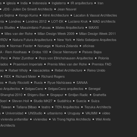
a
iglesia
India
Indonesia
Inglaterra
IR arquitectura
Iran
JDS - Julien De Smedt Architects
Jean Nouvel
yo Sejima
Kengo Kuma
Kéré Architecture
Lacaton & Vassal Architectes
nia
Londres
Londres 2012
LOT-EK
Luciano Kruk
MAD architects
ss Studies
Massimilano Fuksas
Mateo Arquitectura
MAXXI
Mies van der Rohe
Milan Design Week 2009
Milan Design Week 2011
VRDV
Natura Futura Arquitectura
New York
Nieto Sobejano Arquitectos
eda
Norman Foster
Noruega
Nueva Zelanda
oficinas
 - Rem Koolhaas
Ordos 100
Oscar Niemeyer
Países Bajos
Perú
Peter Zumthor
Pezo von Ellrichshausen Arquitectos
Polonia
ciados
Praemium Imperiale
Premio Mies van der Rohe
Premios FAD
neo
Rafael Viñoly
rascacielos
Rebel Architecture
Reino Unido
REX
Richard Meier
Richard Rogers
tos
Rudy Ricciotti
Rusia
Ryue Nishizawa
SANAA
o Arquitectos
SelgasCano
SelgasCano arquitectos
Senegal
Shanghai 2010
Shigeru Ban
Singapur
Smiljan Radic
Snøhetta
Boeri
Steven Holl
Studio MK27
Sudáfrica
Suecia
Suiza
Taiwan
Tatiana Bilbao
teatro
TEN Arquitectos
Tezuka Architects
a
Universidad
UNStudio
urbanismo
Uruguay
VAUMM
video
vivienda unifamiliar
viviendas
Vo Trong Nghia Architects
Wiel Arets
Architects