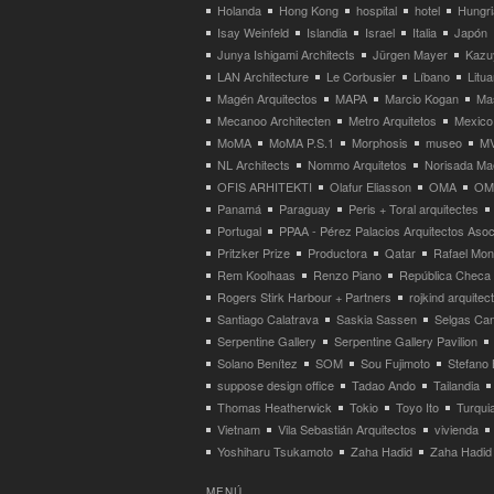
Holanda
Hong Kong
hospital
hotel
Hungri
Isay Weinfeld
Islandia
Israel
Italia
Japón
Junya Ishigami Architects
Jürgen Mayer
Kazu
LAN Architecture
Le Corbusier
Líbano
Litua
Magén Arquitectos
MAPA
Marcio Kogan
Ma
Mecanoo Architecten
Metro Arquitetos
Mexico
MoMA
MoMA P.S.1
Morphosis
museo
M
NL Architects
Nommo Arquitetos
Norisada Ma
OFIS ARHITEKTI
Olafur Eliasson
OMA
OMA
Panamá
Paraguay
Peris + Toral arquitectes
Portugal
PPAA - Pérez Palacios Arquitectos Aso
Pritzker Prize
Productora
Qatar
Rafael Mo
Rem Koolhaas
Renzo Piano
República Checa
Rogers Stirk Harbour + Partners
rojkind arquitec
Santiago Calatrava
Saskia Sassen
Selgas Can
Serpentine Gallery
Serpentine Gallery Pavilion
Solano Benítez
SOM
Sou Fujimoto
Stefano 
suppose design office
Tadao Ando
Tailandia
Thomas Heatherwick
Tokio
Toyo Ito
Turqui
Vietnam
Vila Sebastián Arquitectos
vivienda
Yoshiharu Tsukamoto
Zaha Hadid
Zaha Hadid 
MENÚ