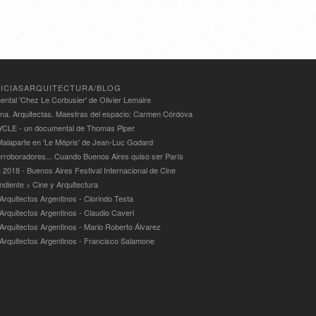
ICIASARQUITECTURA/BLOG
ntal 'Chez Le Corbusier' de Olivier Lemaire
ina. Arquitectas. Maestras del espacio: Carmen Córdova
LE - un documental de Thomas Piper
alaparte en 'Le Mépris' de Jean-Luc Godard
rroboradores... Cuando Buenos Aires quiso ser París
 2018 - Buenos Aires Festival Internacional de Cine
ndiente > Cine y Arquitectura
Arquitectos Argentinos - Clorindo Testa
 Arquitectos Argentinos - Claudio Caveri
 Arquitectos Argentinos - Mario Roberto Álvarez
 Arquitectos Argentinos - Francisco Salamone