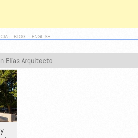
ICIA
BLOG
ENGLISH
n Elías Arquitecto
ey