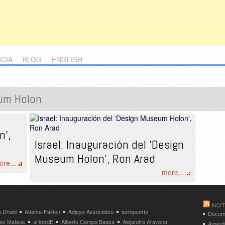
ICIA
BLOG
ENGLISH
um Holon
n',
Israel: Inauguración del 'Design
Museum Holon', Ron Arad
re...
more...
NOT
 Dhabi
Adamo-Faiden
Adjaye Associates
aeropuerto
Docume
res Mateus
al bordE
Alberto Campo Baeza
Alejandro Aravena
Argent