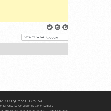
ICIASARQUITECTURA/BLOG
ntal 'Chez Le Corbusier' de Olivier Lemaire
ina. Arquitectas. Maestras del espacio: Carmen Córdova