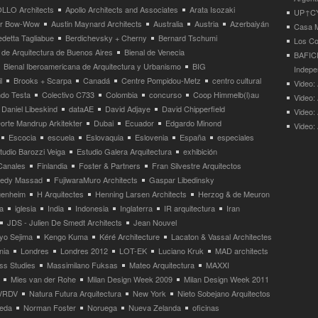
LLO Architects
Apollo Architects and Associates
Arata Isozaki
UP↑CYC
ier Bow-Wow
Austin Maynard Architects
Australia
Austria
Azerbaiyán
Casa M
detta Tagliabue
Berdichevsky + Cherny
Bernard Tschumi
Los Co
 de Arquitectura de Buenos Aires
Bienal de Venecia
BAFICI
Bienal Iberoamericana de Arquitectura y Urbanismo
BIG
Indepe
l
Brooks + Scarpa
Canadá
Centre Pompidou-Metz
centro cultural
Video: 
ndo Testa
Colectivo C733
Colombia
concurso
Coop Himmelb(l)au
Video:
Daniel Libeskind
dataAE
David Adjaye
David Chipperfield
Video:
orte Mandrup Arkitekter
Dubai
Ecuador
Edgardo Minond
Video:
Escocia
escuela
Eslovaquia
Eslovenia
España
especiales
tudio Barozzi Veiga
Estudio Galera Arquitectura
exhibición
Canales
Finlandia
Foster & Partners
Fran Silvestre Arquitectos
redy Massad
FujiwaraMuro Architects
Gaspar Libedinsky
enheim
H Arquitectes
Henning Larsen Architects
Herzog & de Meuron
a
iglesia
India
Indonesia
Inglaterra
IR arquitectura
Iran
JDS - Julien De Smedt Architects
Jean Nouvel
yo Sejima
Kengo Kuma
Kéré Architecture
Lacaton & Vassal Architectes
nia
Londres
Londres 2012
LOT-EK
Luciano Kruk
MAD architects
ss Studies
Massimilano Fuksas
Mateo Arquitectura
MAXXI
Mies van der Rohe
Milan Design Week 2009
Milan Design Week 2011
VRDV
Natura Futura Arquitectura
New York
Nieto Sobejano Arquitectos
eda
Norman Foster
Noruega
Nueva Zelanda
oficinas