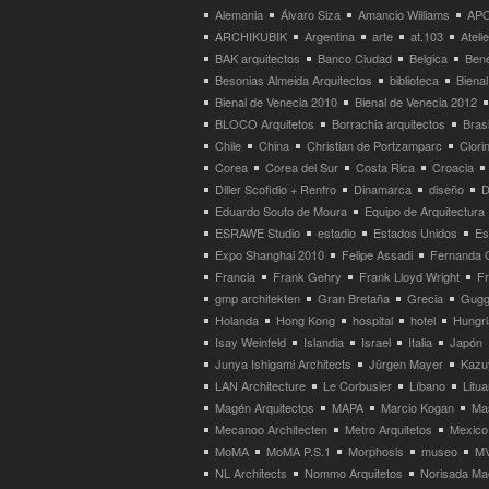
Alemania
Álvaro Siza
Amancio Williams
APO
ARCHIKUBIK
Argentina
arte
at.103
Atel
BAK arquitectos
Banco Ciudad
Belgica
Bene
Besonias Almeida Arquitectos
biblioteca
Bienal
Bienal de Venecia 2010
Bienal de Venecia 2012
BLOCO Arquitetos
Borrachia arquitectos
Brasi
Chile
China
Christian de Portzamparc
Clori
Corea
Corea del Sur
Costa Rica
Croacia
Diller Scofidio + Renfro
Dinamarca
diseño
D
Eduardo Souto de Moura
Equipo de Arquitectura
ESRAWE Studio
estadio
Estados Unidos
Es
Expo Shanghai 2010
Felipe Assadi
Fernanda 
Francia
Frank Gehry
Frank Lloyd Wright
F
gmp architekten
Gran Bretaña
Grecia
Gugg
Holanda
Hong Kong
hospital
hotel
Hungri
Isay Weinfeld
Islandia
Israel
Italia
Japón
Junya Ishigami Architects
Jürgen Mayer
Kazu
LAN Architecture
Le Corbusier
Líbano
Litua
Magén Arquitectos
MAPA
Marcio Kogan
Ma
Mecanoo Architecten
Metro Arquitetos
Mexico
MoMA
MoMA P.S.1
Morphosis
museo
M
NL Architects
Nommo Arquitetos
Norisada Ma