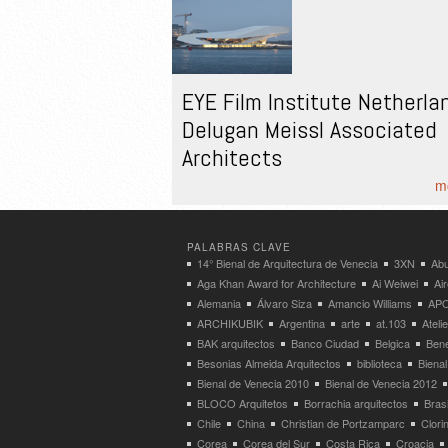
EYE Film Institute Netherla
Delugan Meissl Associated
Architects
mo
PALABRAS CLAVE
14° Bienal de Arquitectura de Venecia
3XN
Abu
Aga Khan Award for Architecture
Ai Weiwei
Ai
Alemania
Álvaro Siza
Amancio Williams
APO
ARCHIKUBIK
Argentina
arte
at.103
Atel
BAK arquitectos
Banco Ciudad
Belgica
Bene
Besonias Almeida Arquitectos
biblioteca
Bienal
Bienal de Venecia 2010
Bienal de Venecia 2012
BLOCO Arquitetos
Borrachia arquitectos
Brasi
Chile
China
Christian de Portzamparc
Clori
Corea
Corea del Sur
Costa Rica
Croacia