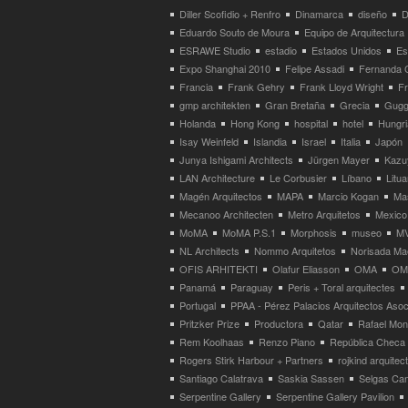
Diller Scofidio + Renfro
Dinamarca
diseño
D
Eduardo Souto de Moura
Equipo de Arquitectura
ESRAWE Studio
estadio
Estados Unidos
Es
Expo Shanghai 2010
Felipe Assadi
Fernanda 
Francia
Frank Gehry
Frank Lloyd Wright
F
gmp architekten
Gran Bretaña
Grecia
Gugg
Holanda
Hong Kong
hospital
hotel
Hungri
Isay Weinfeld
Islandia
Israel
Italia
Japón
Junya Ishigami Architects
Jürgen Mayer
Kazu
LAN Architecture
Le Corbusier
Líbano
Litua
Magén Arquitectos
MAPA
Marcio Kogan
Ma
Mecanoo Architecten
Metro Arquitetos
Mexico
MoMA
MoMA P.S.1
Morphosis
museo
M
NL Architects
Nommo Arquitetos
Norisada Ma
OFIS ARHITEKTI
Olafur Eliasson
OMA
OMA
Panamá
Paraguay
Peris + Toral arquitectes
Portugal
PPAA - Pérez Palacios Arquitectos Aso
Pritzker Prize
Productora
Qatar
Rafael Mo
Rem Koolhaas
Renzo Piano
República Checa
Rogers Stirk Harbour + Partners
rojkind arquitec
Santiago Calatrava
Saskia Sassen
Selgas Can
Serpentine Gallery
Serpentine Gallery Pavilion