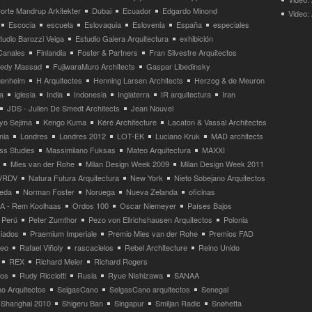
orte Mandrup Arkitekter
Dubai
Ecuador
Edgardo Minond
Video:
Escocia
escuela
Eslovaquia
Eslovenia
España
especiales
tudio Barozzi Veiga
Estudio Galera Arquitectura
exhibición
Canales
Finlandia
Foster & Partners
Fran Silvestre Arquitectos
redy Massad
FujiwaraMuro Architects
Gaspar Libedinsky
enheim
H Arquitectes
Henning Larsen Architects
Herzog & de Meuron
a
iglesia
India
Indonesia
Inglaterra
IR arquitectura
Iran
JDS - Julien De Smedt Architects
Jean Nouvel
yo Sejima
Kengo Kuma
Kéré Architecture
Lacaton & Vassal Architectes
nia
Londres
Londres 2012
LOT-EK
Luciano Kruk
MAD architects
ss Studies
Massimilano Fuksas
Mateo Arquitectura
MAXXI
Mies van der Rohe
Milan Design Week 2009
Milan Design Week 2011
VRDV
Natura Futura Arquitectura
New York
Nieto Sobejano Arquitectos
eda
Norman Foster
Noruega
Nueva Zelanda
oficinas
 - Rem Koolhaas
Ordos 100
Oscar Niemeyer
Países Bajos
Perú
Peter Zumthor
Pezo von Ellrichshausen Arquitectos
Polonia
ciados
Praemium Imperiale
Premio Mies van der Rohe
Premios FAD
neo
Rafael Viñoly
rascacielos
Rebel Architecture
Reino Unido
REX
Richard Meier
Richard Rogers
tos
Rudy Ricciotti
Rusia
Ryue Nishizawa
SANAA
o Arquitectos
SelgasCano
SelgasCano arquitectos
Senegal
Shanghai 2010
Shigeru Ban
Singapur
Smiljan Radic
Snøhetta