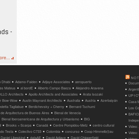
nds -
re...
NOT
 Dhabi
Adamo-Faiden
Adjaye Associates
aeropuerto
Docume
res Mateus
al bordE
Alberto Campo Baeza
Alejandro Aravena
Argent
LLO Architects
Apollo Architects and Associates
Arata Isozaki
UP↑CYC
ier Bow-Wow
Austin Maynard Architects
Australia
Austria
Azerbaiyán
Casa M
detta Tagliabue
Berdichevsky + Cherny
Bernard Tschumi
Los Co
 de Arquitectura de Buenos Aires
Bienal de Venecia
BAFICI
Bienal Iberoamericana de Arquitectura y Urbanismo
BIG
Indepe
l
Brooks + Scarpa
Canadá
Centre Pompidou-Metz
centro cultural
Video: 
ndo Testa
Colectivo C733
Colombia
concurso
Coop Himmelb(l)au
Video:
Daniel Libeskind
dataAE
David Adjaye
David Chipperfield
Video: