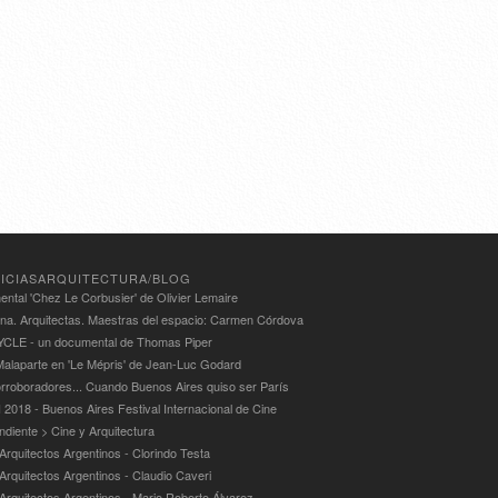
ICIASARQUITECTURA/BLOG
ntal 'Chez Le Corbusier' de Olivier Lemaire
ina. Arquitectas. Maestras del espacio: Carmen Córdova
LE - un documental de Thomas Piper
alaparte en 'Le Mépris' de Jean-Luc Godard
rroboradores... Cuando Buenos Aires quiso ser París
 2018 - Buenos Aires Festival Internacional de Cine
ndiente > Cine y Arquitectura
Arquitectos Argentinos - Clorindo Testa
 Arquitectos Argentinos - Claudio Caveri
 Arquitectos Argentinos - Mario Roberto Álvarez