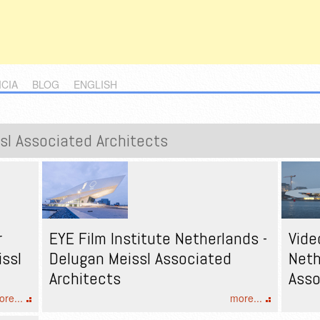
ICIA
BLOG
ENGLISH
sl Associated Architects
r
EYE Film Institute Netherlands -
Vide
issl
Delugan Meissl Associated
Neth
Architects
Asso
re...
more...