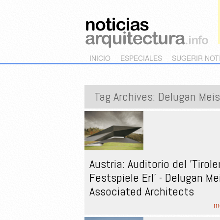
Main menu
Skip to primary content
Skip to secondary content
INICIO
ESPECIALES
SUGERIR NOT
Tag Archives:
Delugan Meis
Austria: Auditorio del 'Tirole
Festspiele Erl' - Delugan Me
Associated Architects
mo