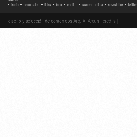
inicio
especiales
links
blog
english
sugerir noticia
newsletter
twitter
diseño y selección de contenidos
Arq. A. Arcuri
|
credits
|