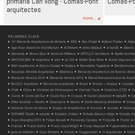
primaria Can llong - Comas-Pont
Comas-Po
arquitectes
more...
PALABRAS CLAVE
14° Bienal de Arquitectura de Venecia
3XN
Abu Dhabi
Adamo-Faiden
Adja
Aga Khan Award for Architecture
Ai Weiwei
Aires Mateus
al bordE
Albert
Alemania
Álvaro Siza
Amancio Williams
APOLLO Architects
Apollo Archit
ARCHIKUBIK
Argentina
arte
at.103
Atelier Bow-Wow
Austin Maynard Ar
BAK arquitectos
Banco Ciudad
Belgica
Benedetta Tagliabue
Berdichevsky
Besonias Almeida Arquitectos
biblioteca
Bienal de Arquitectura de Buenos Aires
Bienal de Venecia 2010
Bienal de Venecia 2012
Bienal Iberoamericana de Arqui
BLOCO Arquitetos
Borrachia arquitectos
Brasil
Brooks + Scarpa
Canadá
Chile
China
Christian de Portzamparc
Clorindo Testa
Colectivo C733
C
Corea
Corea del Sur
Costa Rica
Croacia
Daniel Libeskind
dataAE
Da
Diller Scofidio + Renfro
Dinamarca
diseño
Dorte Mandrup Arkitekter
Dubai
Eduardo Souto de Moura
Equipo de Arquitectura
Escocia
escuela
Eslovaq
ESRAWE Studio
estadio
Estados Unidos
Estudio Barozzi Veiga
Estudio Ga
Expo Shanghai 2010
Felipe Assadi
Fernanda Canales
Finlandia
Foster & 
Francia
Frank Gehry
Frank Lloyd Wright
Fredy Massad
FujiwaraMuro Arc
gmp architekten
Gran Bretaña
Grecia
Guggenheim
H Arquitectes
Henni