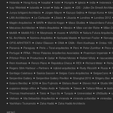
Holanda
Hong Kong
hospital
hotel
Hungria
iglesia
India
Indonesia
Isay Weinfeld
Islandia
Israel
Italia
Japón
JDS - Julien De Smedt Archite
Junya Ishigami Architects
Jürgen Mayer
Kazuyo Sejima
Kengo Kuma
Kéré
LAN Architecture
Le Corbusier
Líbano
Lituania
Londres
Londres 2012
Magén Arquitectos
MAPA
Marcio Kogan
Mass Studies
Massimilano Fuks
Mecanoo Architecten
Metro Arquitetos
Mexico
Mies van der Rohe
Milan 
MoMA
MoMA P.S.1
Morphosis
museo
MVRDV
Natura Futura Arquitect
NL Architects
Nommo Arquitetos
Norisada Maeda
Norman Foster
Norueg
OFIS ARHITEKTI
Olafur Eliasson
OMA
OMA - Rem Koolhaas
Ordos 100
Panamá
Paraguay
Peris + Toral arquitectes
Perú
Peter Zumthor
Pezo v
Portugal
PPAA - Pérez Palacios Arquitectos Asociados
Praemium Imperiale
Pritzker Prize
Productora
Qatar
Rafael Moneo
Rafael Viñoly
rascacielo
Rem Koolhaas
Renzo Piano
República Checa
REX
Richard Meier
Rich
Rogers Stirk Harbour + Partners
rojkind arquitectos
Rudy Ricciotti
Rusia
Santiago Calatrava
Saskia Sassen
Selgas Cano Arquitectos
SelgasCano
Serpentine Gallery
Serpentine Gallery Pavilion
Shanghai 2010
Shigeru Ban
Solano Benítez
SOM
Sou Fujimoto
Stefano Boeri
Steven Holl
Studio MK
suppose design office
Tadao Ando
Tailandia
Taiwan
Tatiana Bilbao
teatr
Thomas Heatherwick
Tokio
Toyo Ito
Turquia
Universidad
UNStudio
u
Vietnam
Vila Sebastián Arquitectos
vivienda
vivienda unifamiliar
viviendas
Yoshiharu Tsukamoto
Zaha Hadid
Zaha Hadid Architects
MENÚ