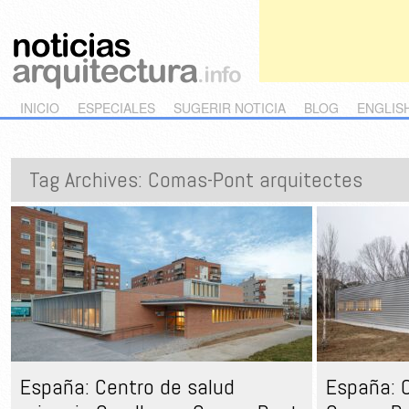
Main menu
Skip to primary content
Skip to secondary content
INICIO
ESPECIALES
SUGERIR NOTICIA
BLOG
ENGLIS
Tag Archives:
Comas-Pont arquitectes
España: Centro de salud
España: C