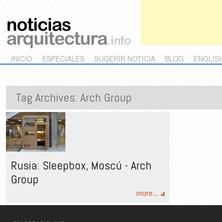
Main menu
Skip to primary content
Skip to secondary content
INICIO
ESPECIALES
SUGERIR NOTICIA
BLOG
ENGLIS
Tag Archives:
Arch Group
Rusia: Sleepbox, Moscú - Arch
Group
more...