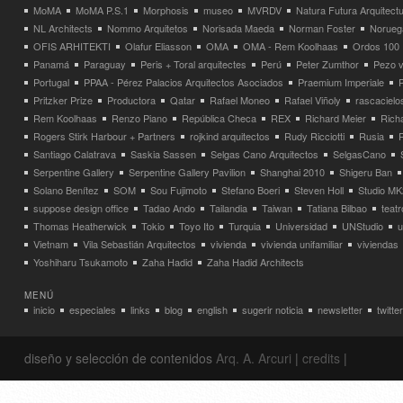
MoMA
MoMA P.S.1
Morphosis
museo
MVRDV
Natura Futura Arquitect
NL Architects
Nommo Arquitetos
Norisada Maeda
Norman Foster
Norueg
OFIS ARHITEKTI
Olafur Eliasson
OMA
OMA - Rem Koolhaas
Ordos 100
Panamá
Paraguay
Peris + Toral arquitectes
Perú
Peter Zumthor
Pezo v
Portugal
PPAA - Pérez Palacios Arquitectos Asociados
Praemium Imperiale
Pritzker Prize
Productora
Qatar
Rafael Moneo
Rafael Viñoly
rascacielo
Rem Koolhaas
Renzo Piano
República Checa
REX
Richard Meier
Rich
Rogers Stirk Harbour + Partners
rojkind arquitectos
Rudy Ricciotti
Rusia
Santiago Calatrava
Saskia Sassen
Selgas Cano Arquitectos
SelgasCano
Serpentine Gallery
Serpentine Gallery Pavilion
Shanghai 2010
Shigeru Ban
Solano Benítez
SOM
Sou Fujimoto
Stefano Boeri
Steven Holl
Studio MK
suppose design office
Tadao Ando
Tailandia
Taiwan
Tatiana Bilbao
teatr
Thomas Heatherwick
Tokio
Toyo Ito
Turquia
Universidad
UNStudio
u
Vietnam
Vila Sebastián Arquitectos
vivienda
vivienda unifamiliar
viviendas
Yoshiharu Tsukamoto
Zaha Hadid
Zaha Hadid Architects
MENÚ
inicio
especiales
links
blog
english
sugerir noticia
newsletter
twitter
diseño y selección de contenidos
Arq. A. Arcuri
|
credits
|