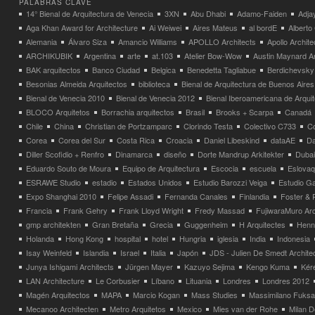
PALABRAS CLAVE
14° Bienal de Arquitectura de Venecia
3XN
Abu Dhabi
Adamo-Faiden
Adja
Aga Khan Award for Architecture
Ai Weiwei
Aires Mateus
al bordE
Albert
Alemania
Álvaro Siza
Amancio Williams
APOLLO Architects
Apollo Archit
ARCHIKUBIK
Argentina
arte
at.103
Atelier Bow-Wow
Austin Maynard Ar
BAK arquitectos
Banco Ciudad
Belgica
Benedetta Tagliabue
Berdichevsky
Besonias Almeida Arquitectos
biblioteca
Bienal de Arquitectura de Buenos Aires
Bienal de Venecia 2010
Bienal de Venecia 2012
Bienal Iberoamericana de Arqui
BLOCO Arquitetos
Borrachia arquitectos
Brasil
Brooks + Scarpa
Canadá
Chile
China
Christian de Portzamparc
Clorindo Testa
Colectivo C733
C
Corea
Corea del Sur
Costa Rica
Croacia
Daniel Libeskind
dataAE
Da
Diller Scofidio + Renfro
Dinamarca
diseño
Dorte Mandrup Arkitekter
Dubai
Eduardo Souto de Moura
Equipo de Arquitectura
Escocia
escuela
Eslovaq
ESRAWE Studio
estadio
Estados Unidos
Estudio Barozzi Veiga
Estudio Ga
Expo Shanghai 2010
Felipe Assadi
Fernanda Canales
Finlandia
Foster & 
Francia
Frank Gehry
Frank Lloyd Wright
Fredy Massad
FujiwaraMuro Arc
gmp architekten
Gran Bretaña
Grecia
Guggenheim
H Arquitectes
Henni
Holanda
Hong Kong
hospital
hotel
Hungria
iglesia
India
Indonesia
Isay Weinfeld
Islandia
Israel
Italia
Japón
JDS - Julien De Smedt Archite
Junya Ishigami Architects
Jürgen Mayer
Kazuyo Sejima
Kengo Kuma
Kéré
LAN Architecture
Le Corbusier
Líbano
Lituania
Londres
Londres 2012
Magén Arquitectos
MAPA
Marcio Kogan
Mass Studies
Massimilano Fuks
Mecanoo Architecten
Metro Arquitetos
Mexico
Mies van der Rohe
Milan 