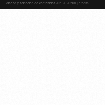
diseño y selección de contenidos
Arq. A. Arcuri
|
credits
|