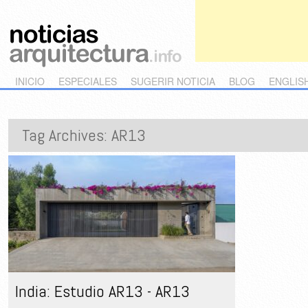
Main menu
Skip to primary content
Skip to secondary content
INICIO
ESPECIALES
SUGERIR NOTICIA
BLOG
ENGLIS
Tag Archives:
AR13
India: Estudio AR13 - AR13