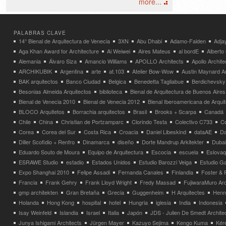
more...
PALABRAS CLAVE
14° Bienal de Arquitectura de Venecia
3XN
Abu Dhabi
Adamo-Faiden
Adja
Aga Khan Award for Architecture
Ai Weiwei
Aires Mateus
al bordE
Albert
Alemania
Álvaro Siza
Amancio Williams
APOLLO Architects
Apollo Archit
ARCHIKUBIK
Argentina
arte
at.103
Atelier Bow-Wow
Austin Maynard Ar
BAK arquitectos
Banco Ciudad
Belgica
Benedetta Tagliabue
Berdichevsky
Besonias Almeida Arquitectos
biblioteca
Bienal de Arquitectura de Buenos Aires
Bienal de Venecia 2010
Bienal de Venecia 2012
Bienal Iberoamericana de Arqui
BLOCO Arquitetos
Borrachia arquitectos
Brasil
Brooks + Scarpa
Canadá
Chile
China
Christian de Portzamparc
Clorindo Testa
Colectivo C733
C
Corea
Corea del Sur
Costa Rica
Croacia
Daniel Libeskind
dataAE
Da
Diller Scofidio + Renfro
Dinamarca
diseño
Dorte Mandrup Arkitekter
Dubai
Eduardo Souto de Moura
Equipo de Arquitectura
Escocia
escuela
Eslovaq
ESRAWE Studio
estadio
Estados Unidos
Estudio Barozzi Veiga
Estudio Ga
Expo Shanghai 2010
Felipe Assadi
Fernanda Canales
Finlandia
Foster & 
Francia
Frank Gehry
Frank Lloyd Wright
Fredy Massad
FujiwaraMuro Arc
gmp architekten
Gran Bretaña
Grecia
Guggenheim
H Arquitectes
Henni
Holanda
Hong Kong
hospital
hotel
Hungria
iglesia
India
Indonesia
Isay Weinfeld
Islandia
Israel
Italia
Japón
JDS - Julien De Smedt Archite
Junya Ishigami Architects
Jürgen Mayer
Kazuyo Sejima
Kengo Kuma
Kéré