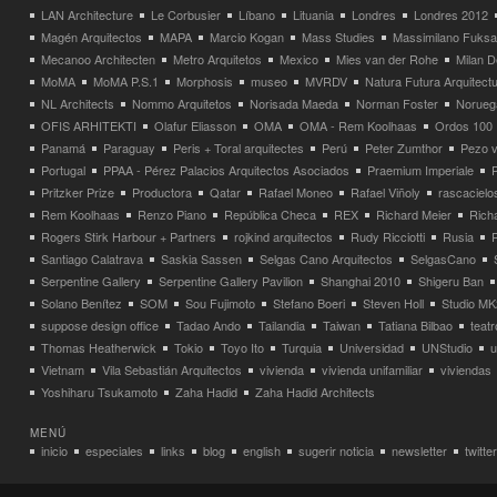
LAN Architecture
Le Corbusier
Líbano
Lituania
Londres
Londres 2012
Magén Arquitectos
MAPA
Marcio Kogan
Mass Studies
Massimilano Fuks
Mecanoo Architecten
Metro Arquitetos
Mexico
Mies van der Rohe
Milan 
MoMA
MoMA P.S.1
Morphosis
museo
MVRDV
Natura Futura Arquitect
NL Architects
Nommo Arquitetos
Norisada Maeda
Norman Foster
Norueg
OFIS ARHITEKTI
Olafur Eliasson
OMA
OMA - Rem Koolhaas
Ordos 100
Panamá
Paraguay
Peris + Toral arquitectes
Perú
Peter Zumthor
Pezo v
Portugal
PPAA - Pérez Palacios Arquitectos Asociados
Praemium Imperiale
Pritzker Prize
Productora
Qatar
Rafael Moneo
Rafael Viñoly
rascacielo
Rem Koolhaas
Renzo Piano
República Checa
REX
Richard Meier
Rich
Rogers Stirk Harbour + Partners
rojkind arquitectos
Rudy Ricciotti
Rusia
Santiago Calatrava
Saskia Sassen
Selgas Cano Arquitectos
SelgasCano
Serpentine Gallery
Serpentine Gallery Pavilion
Shanghai 2010
Shigeru Ban
Solano Benítez
SOM
Sou Fujimoto
Stefano Boeri
Steven Holl
Studio MK
suppose design office
Tadao Ando
Tailandia
Taiwan
Tatiana Bilbao
teatr
Thomas Heatherwick
Tokio
Toyo Ito
Turquia
Universidad
UNStudio
u
Vietnam
Vila Sebastián Arquitectos
vivienda
vivienda unifamiliar
viviendas
Yoshiharu Tsukamoto
Zaha Hadid
Zaha Hadid Architects
MENÚ
inicio
especiales
links
blog
english
sugerir noticia
newsletter
twitter