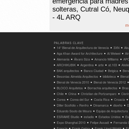
emergencia para madres
solteras, Cutral Có, Neu
- 4L ARQ
mo
PALABRAS CLAVE
14° Bienal de Arquitectura de Venecia
3XN
Abu
Aga Khan Award for Architecture
Ai Weiwei
Ai
Alemania
Álvaro Siza
Amancio Williams
APO
ARCHIKUBIK
Argentina
arte
at.103
Atel
BAK arquitectos
Banco Ciudad
Belgica
Bene
Besonias Almeida Arquitectos
biblioteca
Bienal
Bienal de Venecia 2010
Bienal de Venecia 2012
BLOCO Arquitetos
Borrachia arquitectos
Brasi
Chile
China
Christian de Portzamparc
Clori
Corea
Corea del Sur
Costa Rica
Croacia
Diller Scofidio + Renfro
Dinamarca
diseño
D
Eduardo Souto de Moura
Equipo de Arquitectura
ESRAWE Studio
estadio
Estados Unidos
Es
Expo Shanghai 2010
Felipe Assadi
Fernanda 
Francia
Frank Gehry
Frank Lloyd Wright
F