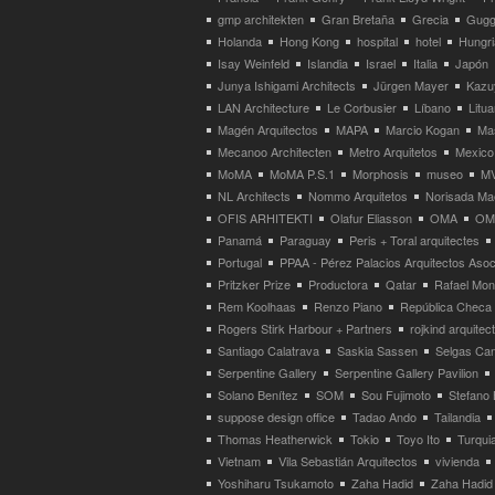
gmp architekten
Gran Bretaña
Grecia
Gugg
Holanda
Hong Kong
hospital
hotel
Hungri
Isay Weinfeld
Islandia
Israel
Italia
Japón
Junya Ishigami Architects
Jürgen Mayer
Kazu
LAN Architecture
Le Corbusier
Líbano
Litua
Magén Arquitectos
MAPA
Marcio Kogan
Ma
Mecanoo Architecten
Metro Arquitetos
Mexico
MoMA
MoMA P.S.1
Morphosis
museo
M
NL Architects
Nommo Arquitetos
Norisada Ma
OFIS ARHITEKTI
Olafur Eliasson
OMA
OMA
Panamá
Paraguay
Peris + Toral arquitectes
Portugal
PPAA - Pérez Palacios Arquitectos Aso
Pritzker Prize
Productora
Qatar
Rafael Mo
Rem Koolhaas
Renzo Piano
República Checa
Rogers Stirk Harbour + Partners
rojkind arquitec
Santiago Calatrava
Saskia Sassen
Selgas Can
Serpentine Gallery
Serpentine Gallery Pavilion
Solano Benítez
SOM
Sou Fujimoto
Stefano 
suppose design office
Tadao Ando
Tailandia
Thomas Heatherwick
Tokio
Toyo Ito
Turqui
Vietnam
Vila Sebastián Arquitectos
vivienda
Yoshiharu Tsukamoto
Zaha Hadid
Zaha Hadid 