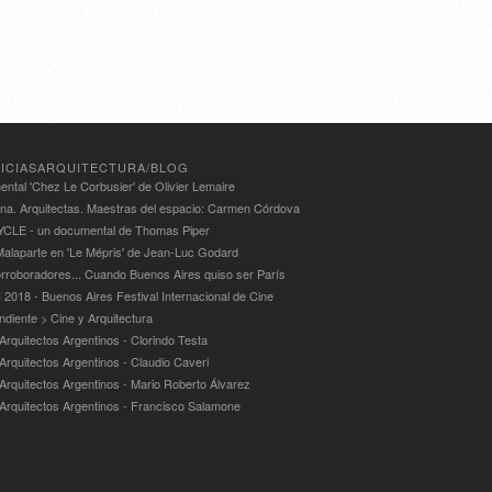
ICIASARQUITECTURA/BLOG
ntal 'Chez Le Corbusier' de Olivier Lemaire
ina. Arquitectas. Maestras del espacio: Carmen Córdova
LE - un documental de Thomas Piper
alaparte en 'Le Mépris' de Jean-Luc Godard
rroboradores... Cuando Buenos Aires quiso ser París
 2018 - Buenos Aires Festival Internacional de Cine
ndiente > Cine y Arquitectura
Arquitectos Argentinos - Clorindo Testa
 Arquitectos Argentinos - Claudio Caveri
 Arquitectos Argentinos - Mario Roberto Álvarez
 Arquitectos Argentinos - Francisco Salamone