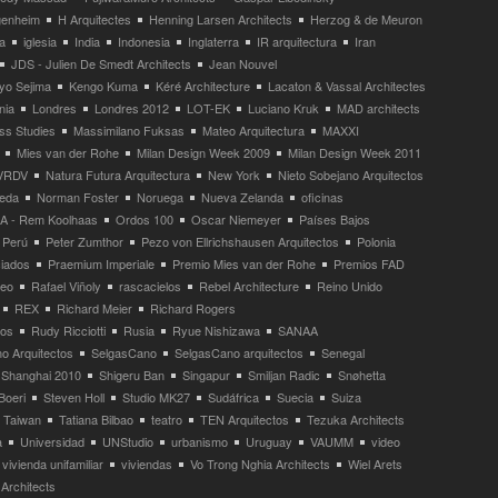
enheim
H Arquitectes
Henning Larsen Architects
Herzog & de Meuron
a
iglesia
India
Indonesia
Inglaterra
IR arquitectura
Iran
JDS - Julien De Smedt Architects
Jean Nouvel
yo Sejima
Kengo Kuma
Kéré Architecture
Lacaton & Vassal Architectes
nia
Londres
Londres 2012
LOT-EK
Luciano Kruk
MAD architects
ss Studies
Massimilano Fuksas
Mateo Arquitectura
MAXXI
Mies van der Rohe
Milan Design Week 2009
Milan Design Week 2011
VRDV
Natura Futura Arquitectura
New York
Nieto Sobejano Arquitectos
eda
Norman Foster
Noruega
Nueva Zelanda
oficinas
 - Rem Koolhaas
Ordos 100
Oscar Niemeyer
Países Bajos
Perú
Peter Zumthor
Pezo von Ellrichshausen Arquitectos
Polonia
ciados
Praemium Imperiale
Premio Mies van der Rohe
Premios FAD
neo
Rafael Viñoly
rascacielos
Rebel Architecture
Reino Unido
REX
Richard Meier
Richard Rogers
tos
Rudy Ricciotti
Rusia
Ryue Nishizawa
SANAA
o Arquitectos
SelgasCano
SelgasCano arquitectos
Senegal
Shanghai 2010
Shigeru Ban
Singapur
Smiljan Radic
Snøhetta
Boeri
Steven Holl
Studio MK27
Sudáfrica
Suecia
Suiza
Taiwan
Tatiana Bilbao
teatro
TEN Arquitectos
Tezuka Architects
a
Universidad
UNStudio
urbanismo
Uruguay
VAUMM
video
vivienda unifamiliar
viviendas
Vo Trong Nghia Architects
Wiel Arets
Architects