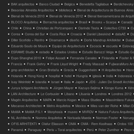
BAK arquitectos
Banco Ciudad
Belgica
Benedetta Tagliabue
Berdichevsky
Besonias Almeida Arquitectos
biblioteca
Bienal de Arquitectura de Buenos Aires
Bienal de Venecia 2010
Bienal de Venecia 2012
Bienal Iberoamericana de Arqui
BLOCO Arquitetos
Borrachia arquitectos
Brasil
Brooks + Scarpa
Canadá
Chile
China
Christian de Portzamparc
Clorindo Testa
Colectivo C733
C
Corea
Corea del Sur
Costa Rica
Croacia
Daniel Libeskind
dataAE
Da
Diller Scofidio + Renfro
Dinamarca
diseño
Dorte Mandrup Arkitekter
Dubai
Eduardo Souto de Moura
Equipo de Arquitectura
Escocia
escuela
Eslovaq
ESRAWE Studio
estadio
Estados Unidos
Estudio Barozzi Veiga
Estudio Ga
Expo Shanghai 2010
Felipe Assadi
Fernanda Canales
Finlandia
Foster & 
Francia
Frank Gehry
Frank Lloyd Wright
Fredy Massad
FujiwaraMuro Arc
gmp architekten
Gran Bretaña
Grecia
Guggenheim
H Arquitectes
Henni
Holanda
Hong Kong
hospital
hotel
Hungria
iglesia
India
Indonesia
Isay Weinfeld
Islandia
Israel
Italia
Japón
JDS - Julien De Smedt Archite
Junya Ishigami Architects
Jürgen Mayer
Kazuyo Sejima
Kengo Kuma
Kéré
LAN Architecture
Le Corbusier
Líbano
Lituania
Londres
Londres 2012
Magén Arquitectos
MAPA
Marcio Kogan
Mass Studies
Massimilano Fuks
Mecanoo Architecten
Metro Arquitetos
Mexico
Mies van der Rohe
Milan 
MoMA
MoMA P.S.1
Morphosis
museo
MVRDV
Natura Futura Arquitect
NL Architects
Nommo Arquitetos
Norisada Maeda
Norman Foster
Norueg
OFIS ARHITEKTI
Olafur Eliasson
OMA
OMA - Rem Koolhaas
Ordos 100
Panamá
Paraguay
Peris + Toral arquitectes
Perú
Peter Zumthor
Pezo v