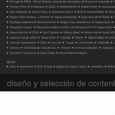
Portugal
PPAA - Pérez Palacios Arquitectos Asociados
Praemium Imperiale
Pritzker Prize
Productora
Qatar
Rafael Moneo
Rafael Viñoly
rascacielo
Rem Koolhaas
Renzo Piano
República Checa
REX
Richard Meier
Rich
Rogers Stirk Harbour + Partners
rojkind arquitectos
Rudy Ricciotti
Rusia
Santiago Calatrava
Saskia Sassen
Selgas Cano Arquitectos
SelgasCano
Serpentine Gallery
Serpentine Gallery Pavilion
Shanghai 2010
Shigeru Ban
Solano Benítez
SOM
Sou Fujimoto
Stefano Boeri
Steven Holl
Studio MK
suppose design office
Tadao Ando
Tailandia
Taiwan
Tatiana Bilbao
teatr
Thomas Heatherwick
Tokio
Toyo Ito
Turquia
Universidad
UNStudio
u
Vietnam
Vila Sebastián Arquitectos
vivienda
vivienda unifamiliar
viviendas
Yoshiharu Tsukamoto
Zaha Hadid
Zaha Hadid Architects
MENÚ
inicio
especiales
links
blog
english
sugerir noticia
newsletter
twitter
diseño y selección de conte