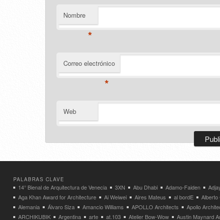
Nombre
*
Correo electrónico
*
Web
PALABRAS CLAVE
14° Bienal de Arquitectura de Venecia
3XN
Abu Dhabi
Adamo-Faiden
Adja
Aga Khan Award for Architecture
Ai Weiwei
Aires Mateus
al bordE
Albert
Alemania
Álvaro Siza
Amancio Williams
APOLLO Architects
Apollo Archit
ARCHIKUBIK
Argentina
arte
at.103
Atelier Bow-Wow
Austin Maynard Ar