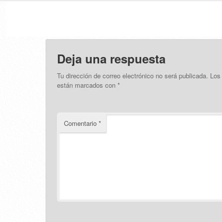
Deja una respuesta
Tu dirección de correo electrónico no será publicada.
Los
están marcados con
*
Comentario
*