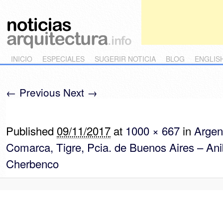
Main menu
Skip to primary content
Skip to secondary content
INICIO
ESPECIALES
SUGERIR NOTICIA
BLOG
ENGLIS
← Previous
Next →
Image navigation
Published
09/11/2017
at
1000 × 667
in
Argen
Comarca, Tigre, Pcia. de Buenos Aires – Ani
Cherbenco