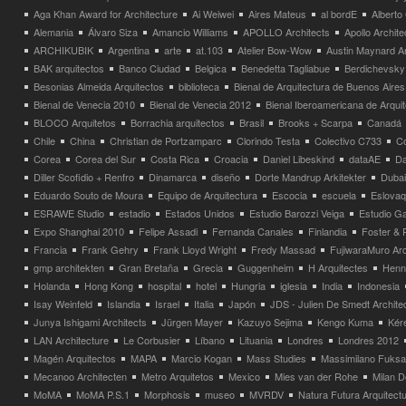
Aga Khan Award for Architecture
Ai Weiwei
Aires Mateus
al bordE
Albert
Alemania
Álvaro Siza
Amancio Williams
APOLLO Architects
Apollo Archit
ARCHIKUBIK
Argentina
arte
at.103
Atelier Bow-Wow
Austin Maynard Ar
BAK arquitectos
Banco Ciudad
Belgica
Benedetta Tagliabue
Berdichevsky
Besonias Almeida Arquitectos
biblioteca
Bienal de Arquitectura de Buenos Aires
Bienal de Venecia 2010
Bienal de Venecia 2012
Bienal Iberoamericana de Arqui
BLOCO Arquitetos
Borrachia arquitectos
Brasil
Brooks + Scarpa
Canadá
Chile
China
Christian de Portzamparc
Clorindo Testa
Colectivo C733
C
Corea
Corea del Sur
Costa Rica
Croacia
Daniel Libeskind
dataAE
Da
Diller Scofidio + Renfro
Dinamarca
diseño
Dorte Mandrup Arkitekter
Dubai
Eduardo Souto de Moura
Equipo de Arquitectura
Escocia
escuela
Eslovaq
ESRAWE Studio
estadio
Estados Unidos
Estudio Barozzi Veiga
Estudio Ga
Expo Shanghai 2010
Felipe Assadi
Fernanda Canales
Finlandia
Foster & 
Francia
Frank Gehry
Frank Lloyd Wright
Fredy Massad
FujiwaraMuro Arc
gmp architekten
Gran Bretaña
Grecia
Guggenheim
H Arquitectes
Henni
Holanda
Hong Kong
hospital
hotel
Hungria
iglesia
India
Indonesia
Isay Weinfeld
Islandia
Israel
Italia
Japón
JDS - Julien De Smedt Archite
Junya Ishigami Architects
Jürgen Mayer
Kazuyo Sejima
Kengo Kuma
Kéré
LAN Architecture
Le Corbusier
Líbano
Lituania
Londres
Londres 2012
Magén Arquitectos
MAPA
Marcio Kogan
Mass Studies
Massimilano Fuks
Mecanoo Architecten
Metro Arquitetos
Mexico
Mies van der Rohe
Milan 
MoMA
MoMA P.S.1
Morphosis
museo
MVRDV
Natura Futura Arquitect