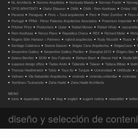
NL Architects
Nommo Arquitetos
Norisada Maeda
Norman Foster
Norueg
OFIS ARHITEKTI
Olafur Eliasson
OMA
OMA - Rem Koolhaas
Ordos 100
Panamá
Paraguay
Peris + Toral arquitectes
Perú
Peter Zumthor
Pezo v
Portugal
PPAA - Pérez Palacios Arquitectos Asociados
Praemium Imperiale
Pritzker Prize
Productora
Qatar
Rafael Moneo
Rafael Viñoly
rascacielo
Rem Koolhaas
Renzo Piano
República Checa
REX
Richard Meier
Rich
Rogers Stirk Harbour + Partners
rojkind arquitectos
Rudy Ricciotti
Rusia
Santiago Calatrava
Saskia Sassen
Selgas Cano Arquitectos
SelgasCano
Serpentine Gallery
Serpentine Gallery Pavilion
Shanghai 2010
Shigeru Ban
Solano Benítez
SOM
Sou Fujimoto
Stefano Boeri
Steven Holl
Studio MK
suppose design office
Tadao Ando
Tailandia
Taiwan
Tatiana Bilbao
teatr
Thomas Heatherwick
Tokio
Toyo Ito
Turquia
Universidad
UNStudio
u
Vietnam
Vila Sebastián Arquitectos
vivienda
vivienda unifamiliar
viviendas
Yoshiharu Tsukamoto
Zaha Hadid
Zaha Hadid Architects
MENÚ
inicio
especiales
links
blog
english
sugerir noticia
newsletter
twitter
diseño y selección de conte