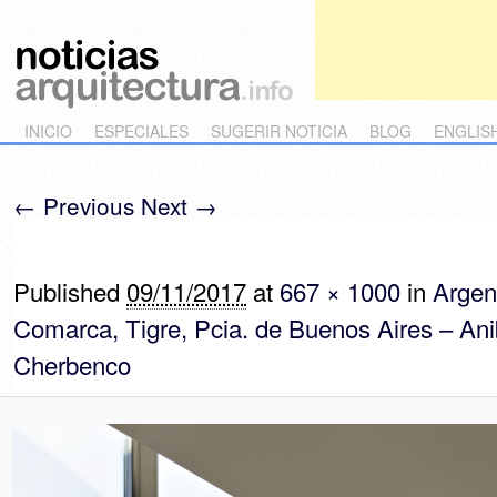
Main menu
Skip to primary content
Skip to secondary content
INICIO
ESPECIALES
SUGERIR NOTICIA
BLOG
ENGLIS
← Previous
Next →
Image navigation
Published
09/11/2017
at
667 × 1000
in
Argen
Comarca, Tigre, Pcia. de Buenos Aires – Ani
Cherbenco