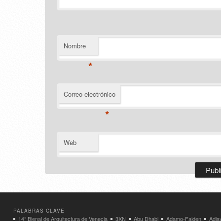
Nombre
*
Correo electrónico
*
Web
PALABRAS CLAVE
14° Bienal de Arquitectura de Venecia
3XN
Abu Dhabi
Adamo-Faiden
Adja