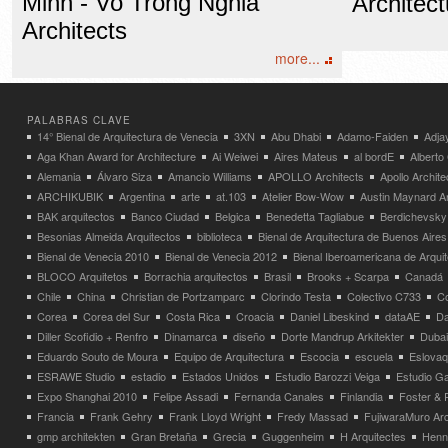
Minh - Vo Trong Nghia
Architec
Architects
more...
PALABRAS CLAVE
14° Bienal de Arquitectura de Venecia
3XN
Abu Dhabi
Adamo-Faiden
Adja
Aga Khan Award for Architecture
Ai Weiwei
Aires Mateus
al bordE
Albert
Alemania
Álvaro Siza
Amancio Williams
APOLLO Architects
Apollo Archit
ARCHIKUBIK
Argentina
arte
at.103
Atelier Bow-Wow
Austin Maynard Ar
BAK arquitectos
Banco Ciudad
Belgica
Benedetta Tagliabue
Berdichevsky
Besonias Almeida Arquitectos
biblioteca
Bienal de Arquitectura de Buenos Aires
Bienal de Venecia 2010
Bienal de Venecia 2012
Bienal Iberoamericana de Arqui
BLOCO Arquitetos
Borrachia arquitectos
Brasil
Brooks + Scarpa
Canadá
Chile
China
Christian de Portzamparc
Clorindo Testa
Colectivo C733
C
Corea
Corea del Sur
Costa Rica
Croacia
Daniel Libeskind
dataAE
Da
Diller Scofidio + Renfro
Dinamarca
diseño
Dorte Mandrup Arkitekter
Dubai
Eduardo Souto de Moura
Equipo de Arquitectura
Escocia
escuela
Eslovaq
ESRAWE Studio
estadio
Estados Unidos
Estudio Barozzi Veiga
Estudio Ga
Expo Shanghai 2010
Felipe Assadi
Fernanda Canales
Finlandia
Foster & 
Francia
Frank Gehry
Frank Lloyd Wright
Fredy Massad
FujiwaraMuro Arc
gmp architekten
Gran Bretaña
Grecia
Guggenheim
H Arquitectes
Henni