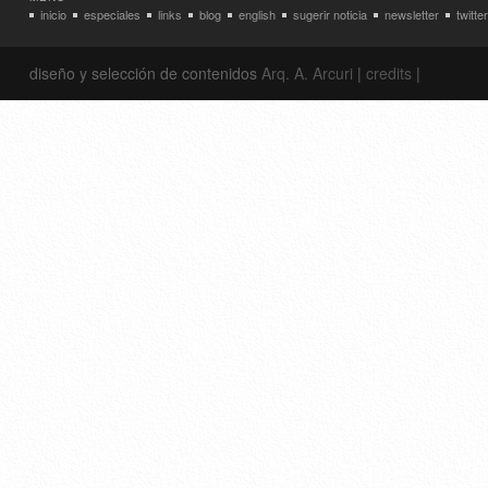
inicio
especiales
links
blog
english
sugerir noticia
newsletter
twitter
diseño y selección de contenidos
Arq. A. Arcuri
|
credits
|