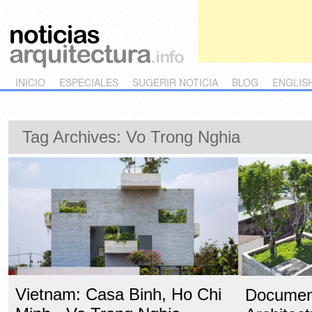
Main menu
Skip to primary content
Skip to secondary content
INICIO
ESPECIALES
SUGERIR NOTICIA
BLOG
ENGLIS
Tag Archives:
Vo Trong Nghia
Vietnam: Casa Binh, Ho Chi
Document