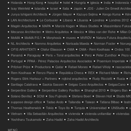
Holanda
Hong Kong
hospital
hotel
Hungria
iglesia
India
Indonesia
Isay Weinfeld
Islandia
Israel
Italia
Japón
JDS - Julien De Smedt Archite
Junya Ishigami Architects
Jürgen Mayer
Kazuyo Sejima
Kengo Kuma
Kéré
LAN Architecture
Le Corbusier
Líbano
Lituania
Londres
Londres 2012
Magén Arquitectos
MAPA
Marcio Kogan
Mass Studies
Massimilano Fuks
Mecanoo Architecten
Metro Arquitetos
Mexico
Mies van der Rohe
Milan 
MoMA
MoMA P.S.1
Morphosis
museo
MVRDV
Natura Futura Arquitect
NL Architects
Nommo Arquitetos
Norisada Maeda
Norman Foster
Norueg
OFIS ARHITEKTI
Olafur Eliasson
OMA
OMA - Rem Koolhaas
Ordos 100
Panamá
Paraguay
Peris + Toral arquitectes
Perú
Peter Zumthor
Pezo v
Portugal
PPAA - Pérez Palacios Arquitectos Asociados
Praemium Imperiale
Pritzker Prize
Productora
Qatar
Rafael Moneo
Rafael Viñoly
rascacielo
Rem Koolhaas
Renzo Piano
República Checa
REX
Richard Meier
Rich
Rogers Stirk Harbour + Partners
rojkind arquitectos
Rudy Ricciotti
Rusia
Santiago Calatrava
Saskia Sassen
Selgas Cano Arquitectos
SelgasCano
Serpentine Gallery
Serpentine Gallery Pavilion
Shanghai 2010
Shigeru Ban
Solano Benítez
SOM
Sou Fujimoto
Stefano Boeri
Steven Holl
Studio MK
suppose design office
Tadao Ando
Tailandia
Taiwan
Tatiana Bilbao
teatr
Thomas Heatherwick
Tokio
Toyo Ito
Turquia
Universidad
UNStudio
u
Vietnam
Vila Sebastián Arquitectos
vivienda
vivienda unifamiliar
viviendas
Yoshiharu Tsukamoto
Zaha Hadid
Zaha Hadid Architects
MENÚ