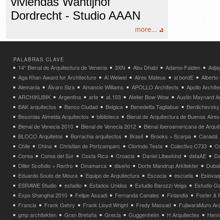
viviendas Wantijhof
Dordrecht - Studio AAAN
more...
PALABRAS CLAVE
14° Bienal de Arquitectura de Venecia
3XN
Abu Dhabi
Adamo-Faiden
Adja
Aga Khan Award for Architecture
Ai Weiwei
Aires Mateus
al bordE
Albert
Alemania
Álvaro Siza
Amancio Williams
APOLLO Architects
Apollo Archit
ARCHIKUBIK
Argentina
arte
at.103
Atelier Bow-Wow
Austin Maynard Ar
BAK arquitectos
Banco Ciudad
Belgica
Benedetta Tagliabue
Berdichevsky
Besonias Almeida Arquitectos
biblioteca
Bienal de Arquitectura de Buenos Aires
Bienal de Venecia 2010
Bienal de Venecia 2012
Bienal Iberoamericana de Arqui
BLOCO Arquitetos
Borrachia arquitectos
Brasil
Brooks + Scarpa
Canadá
Chile
China
Christian de Portzamparc
Clorindo Testa
Colectivo C733
C
Corea
Corea del Sur
Costa Rica
Croacia
Daniel Libeskind
dataAE
Da
Diller Scofidio + Renfro
Dinamarca
diseño
Dorte Mandrup Arkitekter
Dubai
Eduardo Souto de Moura
Equipo de Arquitectura
Escocia
escuela
Eslovaq
ESRAWE Studio
estadio
Estados Unidos
Estudio Barozzi Veiga
Estudio Ga
Expo Shanghai 2010
Felipe Assadi
Fernanda Canales
Finlandia
Foster & 
Francia
Frank Gehry
Frank Lloyd Wright
Fredy Massad
FujiwaraMuro Arc
gmp architekten
Gran Bretaña
Grecia
Guggenheim
H Arquitectes
Henni