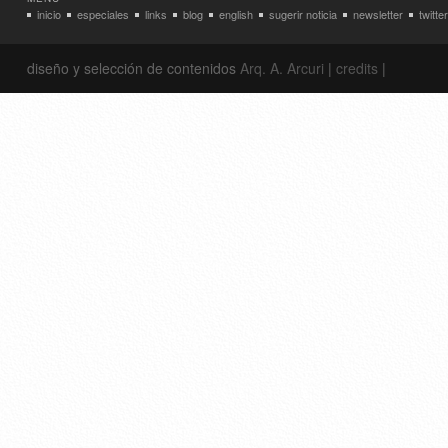
inicio
especiales
links
blog
english
sugerir noticia
newsletter
twitter
diseño y selección de contenidos
Arq. A. Arcuri
|
credits
|