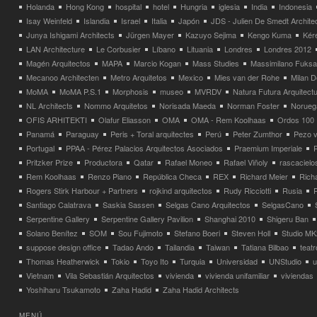
Holanda
Hong Kong
hospital
hotel
Hungria
iglesia
India
Indonesia
Isay Weinfeld
Islandia
Israel
Italia
Japón
JDS - Julien De Smedt Archite
Junya Ishigami Architects
Jürgen Mayer
Kazuyo Sejima
Kengo Kuma
Kéré
LAN Architecture
Le Corbusier
Líbano
Lituania
Londres
Londres 2012
Magén Arquitectos
MAPA
Marcio Kogan
Mass Studies
Massimilano Fuks
Mecanoo Architecten
Metro Arquitetos
Mexico
Mies van der Rohe
Milan 
MoMA
MoMA P.S.1
Morphosis
museo
MVRDV
Natura Futura Arquitect
NL Architects
Nommo Arquitetos
Norisada Maeda
Norman Foster
Norueg
OFIS ARHITEKTI
Olafur Eliasson
OMA
OMA - Rem Koolhaas
Ordos 100
Panamá
Paraguay
Peris + Toral arquitectes
Perú
Peter Zumthor
Pezo v
Portugal
PPAA - Pérez Palacios Arquitectos Asociados
Praemium Imperiale
Pritzker Prize
Productora
Qatar
Rafael Moneo
Rafael Viñoly
rascacielo
Rem Koolhaas
Renzo Piano
República Checa
REX
Richard Meier
Rich
Rogers Stirk Harbour + Partners
rojkind arquitectos
Rudy Ricciotti
Rusia
Santiago Calatrava
Saskia Sassen
Selgas Cano Arquitectos
SelgasCano
Serpentine Gallery
Serpentine Gallery Pavilion
Shanghai 2010
Shigeru Ban
Solano Benítez
SOM
Sou Fujimoto
Stefano Boeri
Steven Holl
Studio MK
suppose design office
Tadao Ando
Tailandia
Taiwan
Tatiana Bilbao
teatr
Thomas Heatherwick
Tokio
Toyo Ito
Turquia
Universidad
UNStudio
u
Vietnam
Vila Sebastián Arquitectos
vivienda
vivienda unifamiliar
viviendas
Yoshiharu Tsukamoto
Zaha Hadid
Zaha Hadid Architects
MENÚ