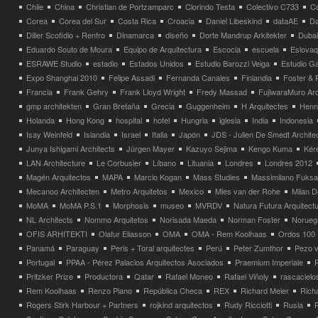
Chile
China
Christian de Portzamparc
Clorindo Testa
Colectivo C733
C
Corea
Corea del Sur
Costa Rica
Croacia
Daniel Libeskind
dataAE
Da
Diller Scofidio + Renfro
Dinamarca
diseño
Dorte Mandrup Arkitekter
Dubai
Eduardo Souto de Moura
Equipo de Arquitectura
Escocia
escuela
Eslovaq
ESRAWE Studio
estadio
Estados Unidos
Estudio Barozzi Veiga
Estudio Ga
Expo Shanghai 2010
Felipe Assadi
Fernanda Canales
Finlandia
Foster & 
Francia
Frank Gehry
Frank Lloyd Wright
Fredy Massad
FujiwaraMuro Arc
gmp architekten
Gran Bretaña
Grecia
Guggenheim
H Arquitectes
Henni
Holanda
Hong Kong
hospital
hotel
Hungria
iglesia
India
Indonesia
Isay Weinfeld
Islandia
Israel
Italia
Japón
JDS - Julien De Smedt Archite
Junya Ishigami Architects
Jürgen Mayer
Kazuyo Sejima
Kengo Kuma
Kéré
LAN Architecture
Le Corbusier
Líbano
Lituania
Londres
Londres 2012
Magén Arquitectos
MAPA
Marcio Kogan
Mass Studies
Massimilano Fuks
Mecanoo Architecten
Metro Arquitetos
Mexico
Mies van der Rohe
Milan 
MoMA
MoMA P.S.1
Morphosis
museo
MVRDV
Natura Futura Arquitect
NL Architects
Nommo Arquitetos
Norisada Maeda
Norman Foster
Norueg
OFIS ARHITEKTI
Olafur Eliasson
OMA
OMA - Rem Koolhaas
Ordos 100
Panamá
Paraguay
Peris + Toral arquitectes
Perú
Peter Zumthor
Pezo v
Portugal
PPAA - Pérez Palacios Arquitectos Asociados
Praemium Imperiale
Pritzker Prize
Productora
Qatar
Rafael Moneo
Rafael Viñoly
rascacielo
Rem Koolhaas
Renzo Piano
República Checa
REX
Richard Meier
Rich
Rogers Stirk Harbour + Partners
rojkind arquitectos
Rudy Ricciotti
Rusia