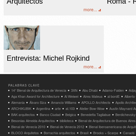
Arquitectos
Roma - R
more...
Entrevista: Michel Rojkind
more...
PALABRAS CLAVE
14° Bienal de Arquitectura de Venecia
3XN
Abu Dhabi
Adamo-Faiden
Adja
Aga Khan Award for Architecture
Ai Weiwei
Aires Mateus
al bordE
Albert
Alemania
Álvaro Siza
Amancio Williams
APOLLO Architects
Apollo Archit
ARCHIKUBIK
Argentina
arte
at.103
Atelier Bow-Wow
Austin Maynard Ar
BAK arquitectos
Banco Ciudad
Belgica
Benedetta Tagliabue
Berdichevsky
Besonias Almeida Arquitectos
biblioteca
Bienal de Arquitectura de Buenos Aires
Bienal de Venecia 2010
Bienal de Venecia 2012
Bienal Iberoamericana de Arqui
BLOCO Arquitetos
Borrachia arquitectos
Brasil
Brooks + Scarpa
Canadá