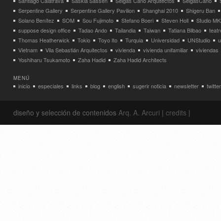
Santiago Calatrava
Saskia Sassen
Selgas Cano Arquitectos
SelgasCano
Serpentine Gallery
Serpentine Gallery Pavilion
Shanghai 2010
Shigeru Ban
Solano Benítez
SOM
Sou Fujimoto
Stefano Boeri
Steven Holl
Studio MK
suppose design office
Tadao Ando
Tailandia
Taiwan
Tatiana Bilbao
teatr
Thomas Heatherwick
Tokio
Toyo Ito
Turquia
Universidad
UNStudio
u
Vietnam
Vila Sebastián Arquitectos
vivienda
vivienda unifamiliar
viviendas
Yoshiharu Tsukamoto
Zaha Hadid
Zaha Hadid Architects
MENÚ
inicio
especiales
links
blog
english
sugerir noticia
newsletter
twitter
diseño y selección de contenidos
Arq. A. Arcuri
|
credits
|