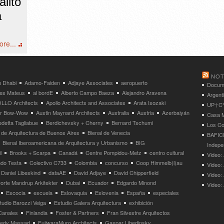
lito
a
re...
NOT
 Dhabi
Adamo-Faiden
Adjaye Associates
aeropuerto
Docume
res Mateus
al bordE
Alberto Campo Baeza
Alejandro Aravena
Argent
LLO Architects
Apollo Architects and Associates
Arata Isozaki
UP↑CYC
ier Bow-Wow
Austin Maynard Architects
Australia
Austria
Azerbaiyán
Casa M
detta Tagliabue
Berdichevsky + Cherny
Bernard Tschumi
Los Co
 de Arquitectura de Buenos Aires
Bienal de Venecia
BAFICI
Bienal Iberoamericana de Arquitectura y Urbanismo
BIG
Indepe
l
Brooks + Scarpa
Canadá
Centre Pompidou-Metz
centro cultural
Video: 
ndo Testa
Colectivo C733
Colombia
concurso
Coop Himmelb(l)au
Video:
Daniel Libeskind
dataAE
David Adjaye
David Chipperfield
Video:
orte Mandrup Arkitekter
Dubai
Ecuador
Edgardo Minond
Video:
Escocia
escuela
Eslovaquia
Eslovenia
España
especiales
tudio Barozzi Veiga
Estudio Galera Arquitectura
exhibición
Canales
Finlandia
Foster & Partners
Fran Silvestre Arquitectos
redy Massad
FujiwaraMuro Architects
Gaspar Libedinsky