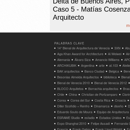
Delta de Buenos Aires, Pa
Caso 5 - Matías Cosenz
Arquitecto
mo
PALABRAS CLAVE
14° Bienal de Arquitectura de Venecia
3XN
Abu
Aga Khan Award for Architecture
Ai Weiwei
Ai
Alemania
Álvaro Siza
Amancio Williams
APO
ARCHIKUBIK
Argentina
arte
at.103
Atel
BAK arquitectos
Banco Ciudad
Belgica
Bene
Besonias Almeida Arquitectos
biblioteca
Bienal
Bienal de Venecia 2010
Bienal de Venecia 2012
BLOCO Arquitetos
Borrachia arquitectos
Brasi
Chile
China
Christian de Portzamparc
Clori
Corea
Corea del Sur
Costa Rica
Croacia
Diller Scofidio + Renfro
Dinamarca
diseño
D
Eduardo Souto de Moura
Equipo de Arquitectura
ESRAWE Studio
estadio
Estados Unidos
Es
Expo Shanghai 2010
Felipe Assadi
Fernanda 
Francia
Frank Gehry
Frank Lloyd Wright
F