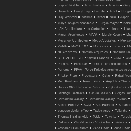
gmp architekten
Gran Bretaña
Grecia
Gugg
Holanda
Hong Kong
hospital
hotel
Hungri
Isay Weinfeld
Islandia
Israel
Italia
Japón
Junya Ishigami Architects
Jürgen Mayer
Kazu
LAN Architecture
Le Corbusier
Líbano
Litua
Magén Arquitectos
MAPA
Marcio Kogan
Ma
Mecanoo Architecten
Metro Arquitetos
Mexico
MoMA
MoMA P.S.1
Morphosis
museo
M
NL Architects
Nommo Arquitetos
Norisada Ma
OFIS ARHITEKTI
Olafur Eliasson
OMA
OMA
Panamá
Paraguay
Peris + Toral arquitectes
Portugal
PPAA - Pérez Palacios Arquitectos Aso
Pritzker Prize
Productora
Qatar
Rafael Mo
Rem Koolhaas
Renzo Piano
República Checa
Rogers Stirk Harbour + Partners
rojkind arquitec
Santiago Calatrava
Saskia Sassen
Selgas Can
Serpentine Gallery
Serpentine Gallery Pavilion
Solano Benítez
SOM
Sou Fujimoto
Stefano 
suppose design office
Tadao Ando
Tailandia
Thomas Heatherwick
Tokio
Toyo Ito
Turqui
Vietnam
Vila Sebastián Arquitectos
vivienda
Yoshiharu Tsukamoto
Zaha Hadid
Zaha Hadid 