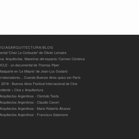
ICIASARQUITECTURA/BLOG
ntal 'Chez Le Corbusier' de Olivier Lemaire
ina. Arquitectas. Maestras del espacio: Carmen Córdova
LE - un documental de Thomas Piper
alaparte en 'Le Mépris' de Jean-Luc Godard
rroboradores... Cuando Buenos Aires quiso ser París
 2018 - Buenos Aires Festival Internacional de Cine
ndiente > Cine y Arquitectura
Arquitectos Argentinos - Clorindo Testa
 Arquitectos Argentinos - Claudio Caveri
 Arquitectos Argentinos - Mario Roberto Álvarez
 Arquitectos Argentinos - Francisco Salamone