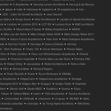
enheim
H Arquitectes
Henning Larsen Architects
Herzog & de Meuron
a
iglesia
India
Indonesia
Inglaterra
IR arquitectura
Iran
JDS - Julien De Smedt Architects
Jean Nouvel
yo Sejima
Kengo Kuma
Kéré Architecture
Lacaton & Vassal Architectes
nia
Londres
Londres 2012
LOT-EK
Luciano Kruk
MAD architects
ss Studies
Massimilano Fuksas
Mateo Arquitectura
MAXXI
Mies van der Rohe
Milan Design Week 2009
Milan Design Week 2011
VRDV
Natura Futura Arquitectura
New York
Nieto Sobejano Arquitectos
eda
Norman Foster
Noruega
Nueva Zelanda
oficinas
 - Rem Koolhaas
Ordos 100
Oscar Niemeyer
Países Bajos
Perú
Peter Zumthor
Pezo von Ellrichshausen Arquitectos
Polonia
ciados
Praemium Imperiale
Premio Mies van der Rohe
Premios FAD
neo
Rafael Viñoly
rascacielos
Rebel Architecture
Reino Unido
REX
Richard Meier
Richard Rogers
tos
Rudy Ricciotti
Rusia
Ryue Nishizawa
SANAA
o Arquitectos
SelgasCano
SelgasCano arquitectos
Senegal
Shanghai 2010
Shigeru Ban
Singapur
Smiljan Radic
Snøhetta
Boeri
Steven Holl
Studio MK27
Sudáfrica
Suecia
Suiza
Taiwan
Tatiana Bilbao
teatro
TEN Arquitectos
Tezuka Architects
a
Universidad
UNStudio
urbanismo
Uruguay
VAUMM
video
vivienda unifamiliar
viviendas
Vo Trong Nghia Architects
Wiel Arets
Architects