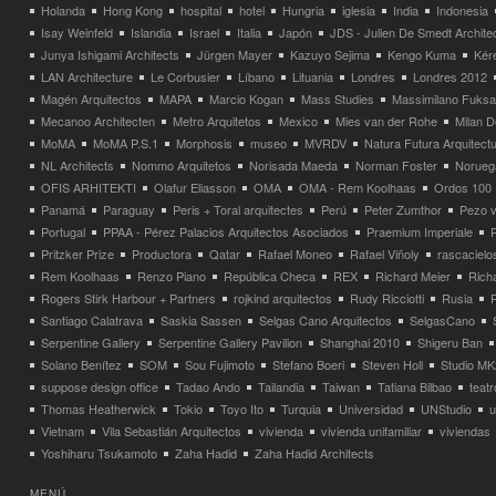
Holanda
Hong Kong
hospital
hotel
Hungria
iglesia
India
Indonesia
Isay Weinfeld
Islandia
Israel
Italia
Japón
JDS - Julien De Smedt Archite
Junya Ishigami Architects
Jürgen Mayer
Kazuyo Sejima
Kengo Kuma
Kéré
LAN Architecture
Le Corbusier
Líbano
Lituania
Londres
Londres 2012
Magén Arquitectos
MAPA
Marcio Kogan
Mass Studies
Massimilano Fuks
Mecanoo Architecten
Metro Arquitetos
Mexico
Mies van der Rohe
Milan 
MoMA
MoMA P.S.1
Morphosis
museo
MVRDV
Natura Futura Arquitect
NL Architects
Nommo Arquitetos
Norisada Maeda
Norman Foster
Norueg
OFIS ARHITEKTI
Olafur Eliasson
OMA
OMA - Rem Koolhaas
Ordos 100
Panamá
Paraguay
Peris + Toral arquitectes
Perú
Peter Zumthor
Pezo v
Portugal
PPAA - Pérez Palacios Arquitectos Asociados
Praemium Imperiale
Pritzker Prize
Productora
Qatar
Rafael Moneo
Rafael Viñoly
rascacielo
Rem Koolhaas
Renzo Piano
República Checa
REX
Richard Meier
Rich
Rogers Stirk Harbour + Partners
rojkind arquitectos
Rudy Ricciotti
Rusia
Santiago Calatrava
Saskia Sassen
Selgas Cano Arquitectos
SelgasCano
Serpentine Gallery
Serpentine Gallery Pavilion
Shanghai 2010
Shigeru Ban
Solano Benítez
SOM
Sou Fujimoto
Stefano Boeri
Steven Holl
Studio MK
suppose design office
Tadao Ando
Tailandia
Taiwan
Tatiana Bilbao
teatr
Thomas Heatherwick
Tokio
Toyo Ito
Turquia
Universidad
UNStudio
u
Vietnam
Vila Sebastián Arquitectos
vivienda
vivienda unifamiliar
viviendas
Yoshiharu Tsukamoto
Zaha Hadid
Zaha Hadid Architects
MENÚ