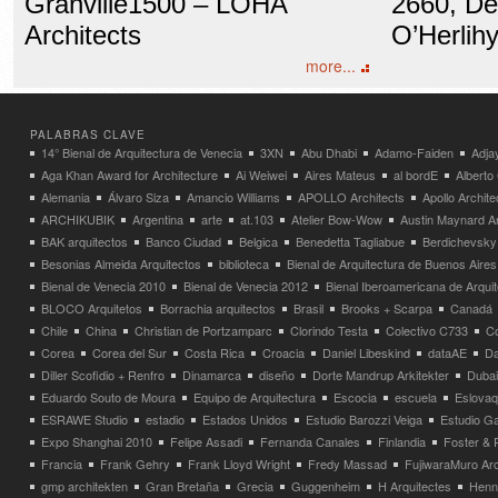
Granville1500 – LOHA
2660, Det
Architects
O’Herlih
more...
PALABRAS CLAVE
14° Bienal de Arquitectura de Venecia
3XN
Abu Dhabi
Adamo-Faiden
Adja
Aga Khan Award for Architecture
Ai Weiwei
Aires Mateus
al bordE
Albert
Alemania
Álvaro Siza
Amancio Williams
APOLLO Architects
Apollo Archit
ARCHIKUBIK
Argentina
arte
at.103
Atelier Bow-Wow
Austin Maynard Ar
BAK arquitectos
Banco Ciudad
Belgica
Benedetta Tagliabue
Berdichevsky
Besonias Almeida Arquitectos
biblioteca
Bienal de Arquitectura de Buenos Aires
Bienal de Venecia 2010
Bienal de Venecia 2012
Bienal Iberoamericana de Arqui
BLOCO Arquitetos
Borrachia arquitectos
Brasil
Brooks + Scarpa
Canadá
Chile
China
Christian de Portzamparc
Clorindo Testa
Colectivo C733
C
Corea
Corea del Sur
Costa Rica
Croacia
Daniel Libeskind
dataAE
Da
Diller Scofidio + Renfro
Dinamarca
diseño
Dorte Mandrup Arkitekter
Dubai
Eduardo Souto de Moura
Equipo de Arquitectura
Escocia
escuela
Eslovaq
ESRAWE Studio
estadio
Estados Unidos
Estudio Barozzi Veiga
Estudio Ga
Expo Shanghai 2010
Felipe Assadi
Fernanda Canales
Finlandia
Foster & 
Francia
Frank Gehry
Frank Lloyd Wright
Fredy Massad
FujiwaraMuro Arc
gmp architekten
Gran Bretaña
Grecia
Guggenheim
H Arquitectes
Henni