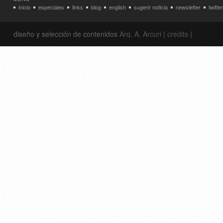
inicio
especiales
links
blog
english
sugerir noticia
newsletter
twitter
diseño y selección de contenidos
Arq. A. Arcuri
|
credits
|