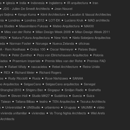
a
iglesia
India
Indonesia
Inglaterra
IR arquitectura
Iran
JDS - Julien De Smedt Architects
Jean Nouvel
yo Sejima
Kengo Kuma
Kéré Architecture
Lacaton & Vassal Architectes
nia
Londres
Londres 2012
LOT-EK
Luciano Kruk
MAD architects
ss Studies
Massimilano Fuksas
Mateo Arquitectura
MAXXI
Mies van der Rohe
Milan Design Week 2009
Milan Design Week 2011
VRDV
Natura Futura Arquitectura
New York
Nieto Sobejano Arquitectos
eda
Norman Foster
Noruega
Nueva Zelanda
oficinas
 - Rem Koolhaas
Ordos 100
Oscar Niemeyer
Países Bajos
Perú
Peter Zumthor
Pezo von Ellrichshausen Arquitectos
Polonia
ciados
Praemium Imperiale
Premio Mies van der Rohe
Premios FAD
neo
Rafael Viñoly
rascacielos
Rebel Architecture
Reino Unido
REX
Richard Meier
Richard Rogers
tos
Rudy Ricciotti
Rusia
Ryue Nishizawa
SANAA
o Arquitectos
SelgasCano
SelgasCano arquitectos
Senegal
Shanghai 2010
Shigeru Ban
Singapur
Smiljan Radic
Snøhetta
Boeri
Steven Holl
Studio MK27
Sudáfrica
Suecia
Suiza
Taiwan
Tatiana Bilbao
teatro
TEN Arquitectos
Tezuka Architects
a
Universidad
UNStudio
urbanismo
Uruguay
VAUMM
video
vivienda unifamiliar
viviendas
Vo Trong Nghia Architects
Wiel Arets
Architects