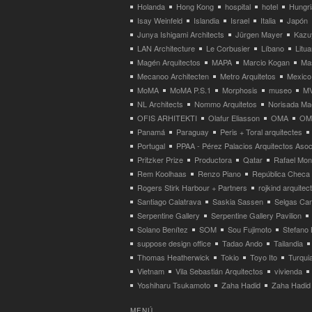
Holanda
Hong Kong
hospital
hotel
Hungri
Isay Weinfeld
Islandia
Israel
Italia
Japón
Junya Ishigami Architects
Jürgen Mayer
Kazu
LAN Architecture
Le Corbusier
Líbano
Litua
Magén Arquitectos
MAPA
Marcio Kogan
Ma
Mecanoo Architecten
Metro Arquitetos
Mexico
MoMA
MoMA P.S.1
Morphosis
museo
M
NL Architects
Nommo Arquitetos
Norisada Ma
OFIS ARHITEKTI
Olafur Eliasson
OMA
OMA
Panamá
Paraguay
Peris + Toral arquitectes
Portugal
PPAA - Pérez Palacios Arquitectos Aso
Pritzker Prize
Productora
Qatar
Rafael Mo
Rem Koolhaas
Renzo Piano
República Checa
Rogers Stirk Harbour + Partners
rojkind arquitec
Santiago Calatrava
Saskia Sassen
Selgas Can
Serpentine Gallery
Serpentine Gallery Pavilion
Solano Benítez
SOM
Sou Fujimoto
Stefano 
suppose design office
Tadao Ando
Tailandia
Thomas Heatherwick
Tokio
Toyo Ito
Turqui
Vietnam
Vila Sebastián Arquitectos
vivienda
Yoshiharu Tsukamoto
Zaha Hadid
Zaha Hadid 
MENÚ