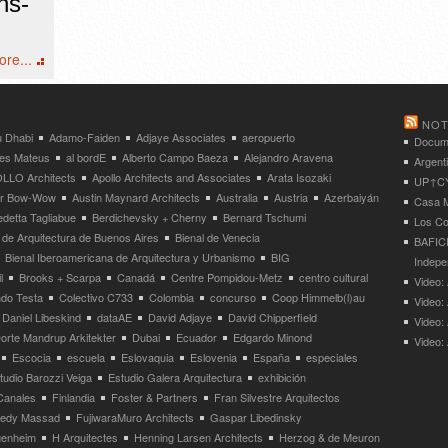
ns-
re...
NOT
 Dhabi
Adamo-Faiden
Adjaye Associates
aeropuerto
Docume
res Mateus
al bordE
Alberto Campo Baeza
Alejandro Aravena
Argent
LLO Architects
Apollo Architects and Associates
Arata Isozaki
UP↑CYC
ier Bow-Wow
Austin Maynard Architects
Australia
Austria
Azerbaiyán
Casa M
detta Tagliabue
Berdichevsky + Cherny
Bernard Tschumi
Los Co
 de Arquitectura de Buenos Aires
Bienal de Venecia
BAFICI
Bienal Iberoamericana de Arquitectura y Urbanismo
BIG
Indepe
l
Brooks + Scarpa
Canadá
Centre Pompidou-Metz
centro cultural
Video: 
ndo Testa
Colectivo C733
Colombia
concurso
Coop Himmelb(l)au
Video:
Daniel Libeskind
dataAE
David Adjaye
David Chipperfield
Video:
orte Mandrup Arkitekter
Dubai
Ecuador
Edgardo Minond
Video:
Escocia
escuela
Eslovaquia
Eslovenia
España
especiales
tudio Barozzi Veiga
Estudio Galera Arquitectura
exhibición
Canales
Finlandia
Foster & Partners
Fran Silvestre Arquitectos
redy Massad
FujiwaraMuro Architects
Gaspar Libedinsky
enheim
H Arquitectes
Henning Larsen Architects
Herzog & de Meuron