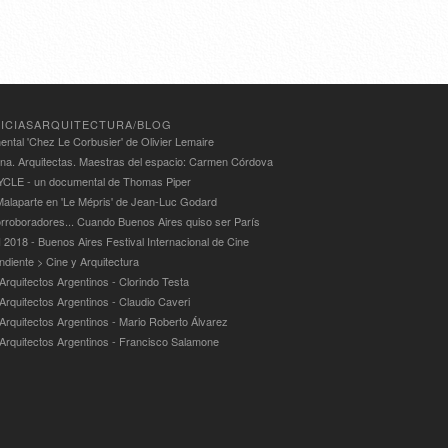
ICIASARQUITECTURA/BLOG
ntal 'Chez Le Corbusier' de Olivier Lemaire
ina. Arquitectas. Maestras del espacio: Carmen Córdova
LE - un documental de Thomas Piper
alaparte en 'Le Mépris' de Jean-Luc Godard
rroboradores... Cuando Buenos Aires quiso ser París
 2018 - Buenos Aires Festival Internacional de Cine
ndiente > Cine y Arquitectura
Arquitectos Argentinos - Clorindo Testa
 Arquitectos Argentinos - Claudio Caveri
 Arquitectos Argentinos - Mario Roberto Álvarez
 Arquitectos Argentinos - Francisco Salamone