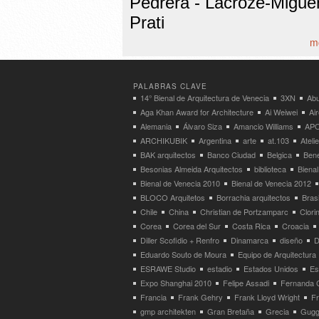
Pedrera - Lacroze-Migue
Prati
mo
PALABRAS CLAVE
14° Bienal de Arquitectura de Venecia
3XN
Abu
Aga Khan Award for Architecture
Ai Weiwei
Ai
Alemania
Álvaro Siza
Amancio Williams
APO
ARCHIKUBIK
Argentina
arte
at.103
Atel
BAK arquitectos
Banco Ciudad
Belgica
Bene
Besonias Almeida Arquitectos
biblioteca
Bienal
Bienal de Venecia 2010
Bienal de Venecia 2012
BLOCO Arquitetos
Borrachia arquitectos
Brasi
Chile
China
Christian de Portzamparc
Clori
Corea
Corea del Sur
Costa Rica
Croacia
Diller Scofidio + Renfro
Dinamarca
diseño
D
Eduardo Souto de Moura
Equipo de Arquitectura
ESRAWE Studio
estadio
Estados Unidos
Es
Expo Shanghai 2010
Felipe Assadi
Fernanda 
Francia
Frank Gehry
Frank Lloyd Wright
F
gmp architekten
Gran Bretaña
Grecia
Gugg