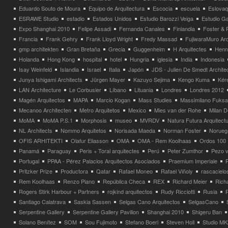
Eduardo Souto de Moura
Equipo de Arquitectura
Escocia
escuela
Eslovaq
ESRAWE Studio
estadio
Estados Unidos
Estudio Barozzi Veiga
Estudio Ga
Expo Shanghai 2010
Felipe Assadi
Fernanda Canales
Finlandia
Foster & 
Francia
Frank Gehry
Frank Lloyd Wright
Fredy Massad
FujiwaraMuro Arc
gmp architekten
Gran Bretaña
Grecia
Guggenheim
H Arquitectes
Henni
Holanda
Hong Kong
hospital
hotel
Hungria
iglesia
India
Indonesia
Isay Weinfeld
Islandia
Israel
Italia
Japón
JDS - Julien De Smedt Archite
Junya Ishigami Architects
Jürgen Mayer
Kazuyo Sejima
Kengo Kuma
Kéré
LAN Architecture
Le Corbusier
Líbano
Lituania
Londres
Londres 2012
Magén Arquitectos
MAPA
Marcio Kogan
Mass Studies
Massimilano Fuks
Mecanoo Architecten
Metro Arquitetos
Mexico
Mies van der Rohe
Milan 
MoMA
MoMA P.S.1
Morphosis
museo
MVRDV
Natura Futura Arquitect
NL Architects
Nommo Arquitetos
Norisada Maeda
Norman Foster
Norueg
OFIS ARHITEKTI
Olafur Eliasson
OMA
OMA - Rem Koolhaas
Ordos 100
Panamá
Paraguay
Peris + Toral arquitectes
Perú
Peter Zumthor
Pezo v
Portugal
PPAA - Pérez Palacios Arquitectos Asociados
Praemium Imperiale
Pritzker Prize
Productora
Qatar
Rafael Moneo
Rafael Viñoly
rascacielo
Rem Koolhaas
Renzo Piano
República Checa
REX
Richard Meier
Rich
Rogers Stirk Harbour + Partners
rojkind arquitectos
Rudy Ricciotti
Rusia
Santiago Calatrava
Saskia Sassen
Selgas Cano Arquitectos
SelgasCano
Serpentine Gallery
Serpentine Gallery Pavilion
Shanghai 2010
Shigeru Ban
Solano Benítez
SOM
Sou Fujimoto
Stefano Boeri
Steven Holl
Studio MK