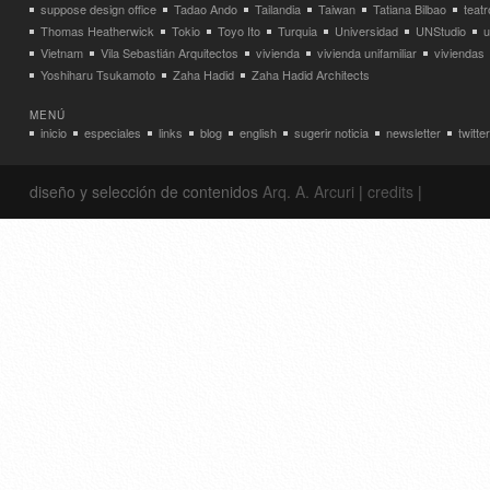
suppose design office
Tadao Ando
Tailandia
Taiwan
Tatiana Bilbao
teatr
Thomas Heatherwick
Tokio
Toyo Ito
Turquia
Universidad
UNStudio
u
Vietnam
Vila Sebastián Arquitectos
vivienda
vivienda unifamiliar
viviendas
Yoshiharu Tsukamoto
Zaha Hadid
Zaha Hadid Architects
MENÚ
inicio
especiales
links
blog
english
sugerir noticia
newsletter
twitter
diseño y selección de contenidos
Arq. A. Arcuri
|
credits
|