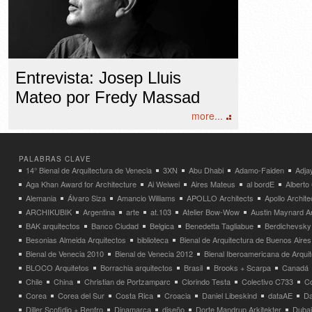
Entrevista: Josep Lluis
Mateo por Fredy Massad
more...
PALABRAS CLAVE
14° Bienal de Arquitectura de Venecia
3XN
Abu Dhabi
Adamo-Faiden
Adja
Aga Khan Award for Architecture
Ai Weiwei
Aires Mateus
al bordE
Albert
Alemania
Álvaro Siza
Amancio Williams
APOLLO Architects
Apollo Archit
ARCHIKUBIK
Argentina
arte
at.103
Atelier Bow-Wow
Austin Maynard Ar
BAK arquitectos
Banco Ciudad
Belgica
Benedetta Tagliabue
Berdichevsky
Besonias Almeida Arquitectos
biblioteca
Bienal de Arquitectura de Buenos Aires
Bienal de Venecia 2010
Bienal de Venecia 2012
Bienal Iberoamericana de Arqui
BLOCO Arquitetos
Borrachia arquitectos
Brasil
Brooks + Scarpa
Canadá
Chile
China
Christian de Portzamparc
Clorindo Testa
Colectivo C733
C
Corea
Corea del Sur
Costa Rica
Croacia
Daniel Libeskind
dataAE
Da
Diller Scofidio + Renfro
Dinamarca
diseño
Dorte Mandrup Arkitekter
Dubai