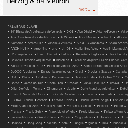
Herzog & de Meuron
more...
PALABRAS CLAVE
14° Bienal de Arquitectura de Venecia
3XN
Abu Dhabi
Adamo-Faiden
Adja
Aga Khan Award for Architecture
Ai Weiwei
Aires Mateus
al bordE
Albert
Alemania
Álvaro Siza
Amancio Williams
APOLLO Architects
Apollo Archit
ARCHIKUBIK
Argentina
arte
at.103
Atelier Bow-Wow
Austin Maynard Ar
BAK arquitectos
Banco Ciudad
Belgica
Benedetta Tagliabue
Berdichevsky
Besonias Almeida Arquitectos
biblioteca
Bienal de Arquitectura de Buenos Aires
Bienal de Venecia 2010
Bienal de Venecia 2012
Bienal Iberoamericana de Arqui
BLOCO Arquitetos
Borrachia arquitectos
Brasil
Brooks + Scarpa
Canadá
Chile
China
Christian de Portzamparc
Clorindo Testa
Colectivo C733
C
Corea
Corea del Sur
Costa Rica
Croacia
Daniel Libeskind
dataAE
Da
Diller Scofidio + Renfro
Dinamarca
diseño
Dorte Mandrup Arkitekter
Dubai
Eduardo Souto de Moura
Equipo de Arquitectura
Escocia
escuela
Eslovaq
ESRAWE Studio
estadio
Estados Unidos
Estudio Barozzi Veiga
Estudio Ga
Expo Shanghai 2010
Felipe Assadi
Fernanda Canales
Finlandia
Foster & 
Francia
Frank Gehry
Frank Lloyd Wright
Fredy Massad
FujiwaraMuro Arc
gmp architekten
Gran Bretaña
Grecia
Guggenheim
H Arquitectes
Henni
Holanda
Hong Kong
hospital
hotel
Hungria
iglesia
India
Indonesia