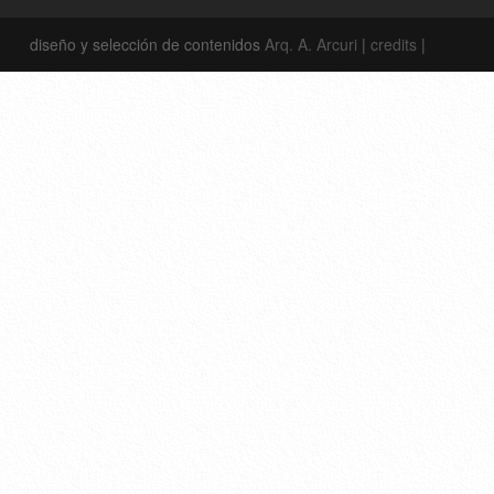
diseño y selección de contenidos
Arq. A. Arcuri
|
credits
|