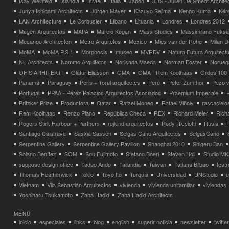
Isay Weinfeld
Islandia
Israel
Italia
Japón
JDS - Julien De Smedt Archite
Junya Ishigami Architects
Jürgen Mayer
Kazuyo Sejima
Kengo Kuma
Kéré
LAN Architecture
Le Corbusier
Líbano
Lituania
Londres
Londres 2012
Magén Arquitectos
MAPA
Marcio Kogan
Mass Studies
Massimilano Fuks
Mecanoo Architecten
Metro Arquitetos
Mexico
Mies van der Rohe
Milan 
MoMA
MoMA P.S.1
Morphosis
museo
MVRDV
Natura Futura Arquitect
NL Architects
Nommo Arquitetos
Norisada Maeda
Norman Foster
Norueg
OFIS ARHITEKTI
Olafur Eliasson
OMA
OMA - Rem Koolhaas
Ordos 100
Panamá
Paraguay
Peris + Toral arquitectes
Perú
Peter Zumthor
Pezo v
Portugal
PPAA - Pérez Palacios Arquitectos Asociados
Praemium Imperiale
Pritzker Prize
Productora
Qatar
Rafael Moneo
Rafael Viñoly
rascacielo
Rem Koolhaas
Renzo Piano
República Checa
REX
Richard Meier
Rich
Rogers Stirk Harbour + Partners
rojkind arquitectos
Rudy Ricciotti
Rusia
Santiago Calatrava
Saskia Sassen
Selgas Cano Arquitectos
SelgasCano
Serpentine Gallery
Serpentine Gallery Pavilion
Shanghai 2010
Shigeru Ban
Solano Benítez
SOM
Sou Fujimoto
Stefano Boeri
Steven Holl
Studio MK
suppose design office
Tadao Ando
Tailandia
Taiwan
Tatiana Bilbao
teatr
Thomas Heatherwick
Tokio
Toyo Ito
Turquia
Universidad
UNStudio
u
Vietnam
Vila Sebastián Arquitectos
vivienda
vivienda unifamiliar
viviendas
Yoshiharu Tsukamoto
Zaha Hadid
Zaha Hadid Architects
MENÚ
inicio
especiales
links
blog
english
sugerir noticia
newsletter
twitter