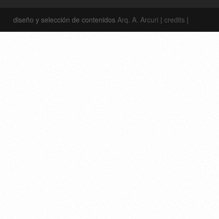
diseño y selección de contenidos
Arq. A. Arcuri
|
credits
|