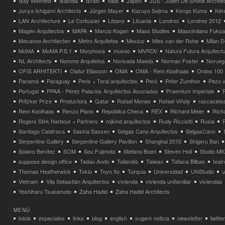
Isay Weinfeld
Islandia
Israel
Italia
Japón
JDS - Julien De Smedt Archite
Junya Ishigami Architects
Jürgen Mayer
Kazuyo Sejima
Kengo Kuma
Kéré
LAN Architecture
Le Corbusier
Líbano
Lituania
Londres
Londres 2012
Magén Arquitectos
MAPA
Marcio Kogan
Mass Studies
Massimilano Fuks
Mecanoo Architecten
Metro Arquitetos
Mexico
Mies van der Rohe
Milan 
MoMA
MoMA P.S.1
Morphosis
museo
MVRDV
Natura Futura Arquitect
NL Architects
Nommo Arquitetos
Norisada Maeda
Norman Foster
Norueg
OFIS ARHITEKTI
Olafur Eliasson
OMA
OMA - Rem Koolhaas
Ordos 100
Panamá
Paraguay
Peris + Toral arquitectes
Perú
Peter Zumthor
Pezo v
Portugal
PPAA - Pérez Palacios Arquitectos Asociados
Praemium Imperiale
Pritzker Prize
Productora
Qatar
Rafael Moneo
Rafael Viñoly
rascacielo
Rem Koolhaas
Renzo Piano
República Checa
REX
Richard Meier
Rich
Rogers Stirk Harbour + Partners
rojkind arquitectos
Rudy Ricciotti
Rusia
Santiago Calatrava
Saskia Sassen
Selgas Cano Arquitectos
SelgasCano
Serpentine Gallery
Serpentine Gallery Pavilion
Shanghai 2010
Shigeru Ban
Solano Benítez
SOM
Sou Fujimoto
Stefano Boeri
Steven Holl
Studio MK
suppose design office
Tadao Ando
Tailandia
Taiwan
Tatiana Bilbao
teatr
Thomas Heatherwick
Tokio
Toyo Ito
Turquia
Universidad
UNStudio
u
Vietnam
Vila Sebastián Arquitectos
vivienda
vivienda unifamiliar
viviendas
Yoshiharu Tsukamoto
Zaha Hadid
Zaha Hadid Architects
MENÚ
inicio
especiales
links
blog
english
sugerir noticia
newsletter
twitter