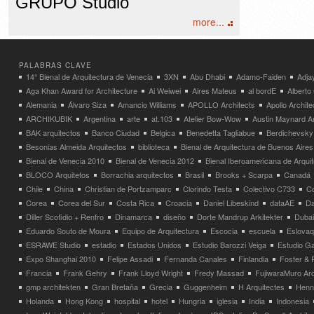
GRUPO Studio
more...
PALABRAS CLAVE
14° Bienal de Arquitectura de Venecia
3XN
Abu Dhabi
Adamo-Faiden
Adja
Aga Khan Award for Architecture
Ai Weiwei
Aires Mateus
al bordE
Albert
Alemania
Álvaro Siza
Amancio Williams
APOLLO Architects
Apollo Archit
ARCHIKUBIK
Argentina
arte
at.103
Atelier Bow-Wow
Austin Maynard Ar
BAK arquitectos
Banco Ciudad
Belgica
Benedetta Tagliabue
Berdichevsky
Besonias Almeida Arquitectos
biblioteca
Bienal de Arquitectura de Buenos Aires
Bienal de Venecia 2010
Bienal de Venecia 2012
Bienal Iberoamericana de Arqui
BLOCO Arquitetos
Borrachia arquitectos
Brasil
Brooks + Scarpa
Canadá
Chile
China
Christian de Portzamparc
Clorindo Testa
Colectivo C733
C
Corea
Corea del Sur
Costa Rica
Croacia
Daniel Libeskind
dataAE
Da
Diller Scofidio + Renfro
Dinamarca
diseño
Dorte Mandrup Arkitekter
Dubai
Eduardo Souto de Moura
Equipo de Arquitectura
Escocia
escuela
Eslovaq
ESRAWE Studio
estadio
Estados Unidos
Estudio Barozzi Veiga
Estudio Ga
Expo Shanghai 2010
Felipe Assadi
Fernanda Canales
Finlandia
Foster & 
Francia
Frank Gehry
Frank Lloyd Wright
Fredy Massad
FujiwaraMuro Arc
gmp architekten
Gran Bretaña
Grecia
Guggenheim
H Arquitectes
Henni
Holanda
Hong Kong
hospital
hotel
Hungria
iglesia
India
Indonesia