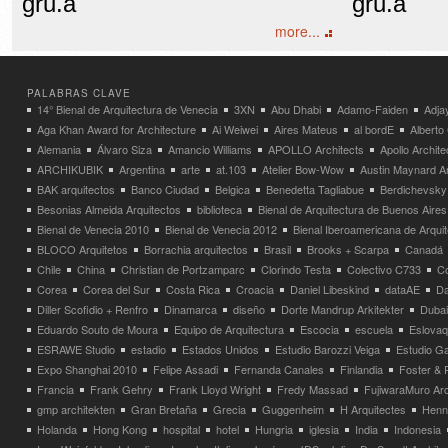
gru.a
gru.a
more...
PALABRAS CLAVE
14° Bienal de Arquitectura de Venecia
3XN
Abu Dhabi
Adamo-Faiden
Adja
Aga Khan Award for Architecture
Ai Weiwei
Aires Mateus
al bordE
Albert
Alemania
Álvaro Siza
Amancio Williams
APOLLO Architects
Apollo Archit
ARCHIKUBIK
Argentina
arte
at.103
Atelier Bow-Wow
Austin Maynard Ar
BAK arquitectos
Banco Ciudad
Belgica
Benedetta Tagliabue
Berdichevsky
Besonias Almeida Arquitectos
biblioteca
Bienal de Arquitectura de Buenos Aires
Bienal de Venecia 2010
Bienal de Venecia 2012
Bienal Iberoamericana de Arqui
BLOCO Arquitetos
Borrachia arquitectos
Brasil
Brooks + Scarpa
Canadá
Chile
China
Christian de Portzamparc
Clorindo Testa
Colectivo C733
C
Corea
Corea del Sur
Costa Rica
Croacia
Daniel Libeskind
dataAE
Da
Diller Scofidio + Renfro
Dinamarca
diseño
Dorte Mandrup Arkitekter
Dubai
Eduardo Souto de Moura
Equipo de Arquitectura
Escocia
escuela
Eslovaq
ESRAWE Studio
estadio
Estados Unidos
Estudio Barozzi Veiga
Estudio Ga
Expo Shanghai 2010
Felipe Assadi
Fernanda Canales
Finlandia
Foster & 
Francia
Frank Gehry
Frank Lloyd Wright
Fredy Massad
FujiwaraMuro Arc
gmp architekten
Gran Bretaña
Grecia
Guggenheim
H Arquitectes
Henni
Holanda
Hong Kong
hospital
hotel
Hungria
iglesia
India
Indonesia