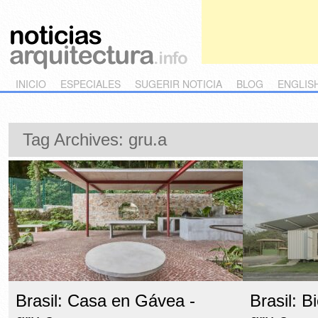
Main menu
Skip to primary content
Skip to secondary content
INICIO
ESPECIALES
SUGERIR NOTICIA
BLOG
ENGLIS
Tag Archives:
gru.a
Brasil: Casa en Gávea -
Brasil: B