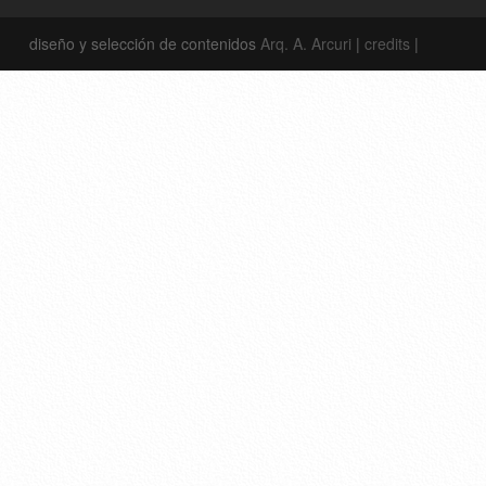
diseño y selección de contenidos
Arq. A. Arcuri
|
credits
|