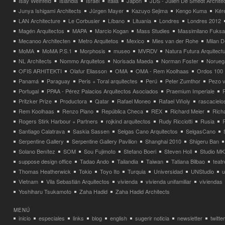
Isay Weinfeld
Islandia
Israel
Italia
Japón
JDS - Julien De Smedt Archite
Junya Ishigami Architects
Jürgen Mayer
Kazuyo Sejima
Kengo Kuma
Kéré
LAN Architecture
Le Corbusier
Líbano
Lituania
Londres
Londres 2012
Magén Arquitectos
MAPA
Marcio Kogan
Mass Studies
Massimilano Fuks
Mecanoo Architecten
Metro Arquitetos
Mexico
Mies van der Rohe
Milan 
MoMA
MoMA P.S.1
Morphosis
museo
MVRDV
Natura Futura Arquitect
NL Architects
Nommo Arquitetos
Norisada Maeda
Norman Foster
Norueg
OFIS ARHITEKTI
Olafur Eliasson
OMA
OMA - Rem Koolhaas
Ordos 100
Panamá
Paraguay
Peris + Toral arquitectes
Perú
Peter Zumthor
Pezo v
Portugal
PPAA - Pérez Palacios Arquitectos Asociados
Praemium Imperiale
Pritzker Prize
Productora
Qatar
Rafael Moneo
Rafael Viñoly
rascacielo
Rem Koolhaas
Renzo Piano
República Checa
REX
Richard Meier
Rich
Rogers Stirk Harbour + Partners
rojkind arquitectos
Rudy Ricciotti
Rusia
Santiago Calatrava
Saskia Sassen
Selgas Cano Arquitectos
SelgasCano
Serpentine Gallery
Serpentine Gallery Pavilion
Shanghai 2010
Shigeru Ban
Solano Benítez
SOM
Sou Fujimoto
Stefano Boeri
Steven Holl
Studio MK
suppose design office
Tadao Ando
Tailandia
Taiwan
Tatiana Bilbao
teatr
Thomas Heatherwick
Tokio
Toyo Ito
Turquia
Universidad
UNStudio
u
Vietnam
Vila Sebastián Arquitectos
vivienda
vivienda unifamiliar
viviendas
Yoshiharu Tsukamoto
Zaha Hadid
Zaha Hadid Architects
MENÚ
inicio
especiales
links
blog
english
sugerir noticia
newsletter
twitter