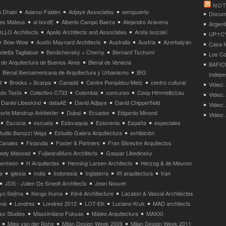
NOT
 Dhabi
Adamo-Faiden
Adjaye Associates
aeropuerto
Docume
res Mateus
al bordE
Alberto Campo Baeza
Alejandro Aravena
Argent
LLO Architects
Apollo Architects and Associates
Arata Isozaki
UP↑CYC
ier Bow-Wow
Austin Maynard Architects
Australia
Austria
Azerbaiyán
Casa M
detta Tagliabue
Berdichevsky + Cherny
Bernard Tschumi
Los Co
 de Arquitectura de Buenos Aires
Bienal de Venecia
BAFICI
Bienal Iberoamericana de Arquitectura y Urbanismo
BIG
Indepe
l
Brooks + Scarpa
Canadá
Centre Pompidou-Metz
centro cultural
Video: 
ndo Testa
Colectivo C733
Colombia
concurso
Coop Himmelb(l)au
Video:
Daniel Libeskind
dataAE
David Adjaye
David Chipperfield
Video:
orte Mandrup Arkitekter
Dubai
Ecuador
Edgardo Minond
Video:
Escocia
escuela
Eslovaquia
Eslovenia
España
especiales
tudio Barozzi Veiga
Estudio Galera Arquitectura
exhibición
Canales
Finlandia
Foster & Partners
Fran Silvestre Arquitectos
redy Massad
FujiwaraMuro Architects
Gaspar Libedinsky
enheim
H Arquitectes
Henning Larsen Architects
Herzog & de Meuron
a
iglesia
India
Indonesia
Inglaterra
IR arquitectura
Iran
JDS - Julien De Smedt Architects
Jean Nouvel
yo Sejima
Kengo Kuma
Kéré Architecture
Lacaton & Vassal Architectes
nia
Londres
Londres 2012
LOT-EK
Luciano Kruk
MAD architects
ss Studies
Massimilano Fuksas
Mateo Arquitectura
MAXXI
Mies van der Rohe
Milan Design Week 2009
Milan Design Week 2011