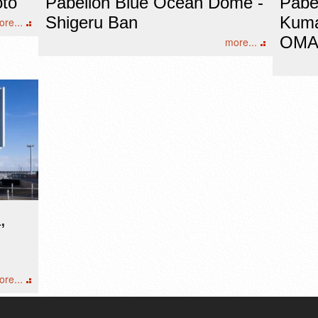
oto
Pabellón Blue Ocean Dome -
Pabe
Shigeru Ban
Kuma
re...
OMA
more...
,
re...