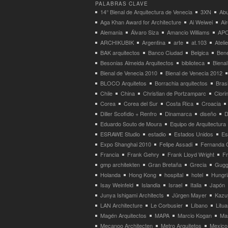
PALABRAS CLAVE
14° Bienal de Arquitectura de Venecia
3XN
Abu
Aga Khan Award for Architecture
Ai Weiwei
Ai
Alemania
Álvaro Siza
Amancio Williams
APO
ARCHIKUBIK
Argentina
arte
at.103
Atel
BAK arquitectos
Banco Ciudad
Belgica
Bene
Besonias Almeida Arquitectos
biblioteca
Bienal
Bienal de Venecia 2010
Bienal de Venecia 2012
BLOCO Arquitetos
Borrachia arquitectos
Brasi
Chile
China
Christian de Portzamparc
Clori
Corea
Corea del Sur
Costa Rica
Croacia
Diller Scofidio + Renfro
Dinamarca
diseño
D
Eduardo Souto de Moura
Equipo de Arquitectura
ESRAWE Studio
estadio
Estados Unidos
Es
Expo Shanghai 2010
Felipe Assadi
Fernanda 
Francia
Frank Gehry
Frank Lloyd Wright
F
gmp architekten
Gran Bretaña
Grecia
Gugg
Holanda
Hong Kong
hospital
hotel
Hungri
Isay Weinfeld
Islandia
Israel
Italia
Japón
Junya Ishigami Architects
Jürgen Mayer
Kazu
LAN Architecture
Le Corbusier
Líbano
Litua
Magén Arquitectos
MAPA
Marcio Kogan
Ma
Mecanoo Architecten
Metro Arquitetos
Mexico