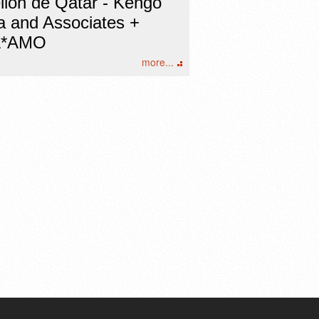
llón de Qatar - Kengo
 and Associates +
*AMO
more...