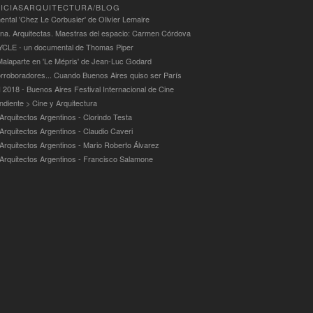
ICIASARQUITECTURA/BLOG
ntal 'Chez Le Corbusier' de Olivier Lemaire
ina. Arquitectas. Maestras del espacio: Carmen Córdova
LE - un documental de Thomas Piper
alaparte en 'Le Mépris' de Jean-Luc Godard
rroboradores... Cuando Buenos Aires quiso ser París
 2018 - Buenos Aires Festival Internacional de Cine
ndiente > Cine y Arquitectura
Arquitectos Argentinos - Clorindo Testa
 Arquitectos Argentinos - Claudio Caveri
 Arquitectos Argentinos - Mario Roberto Álvarez
 Arquitectos Argentinos - Francisco Salamone