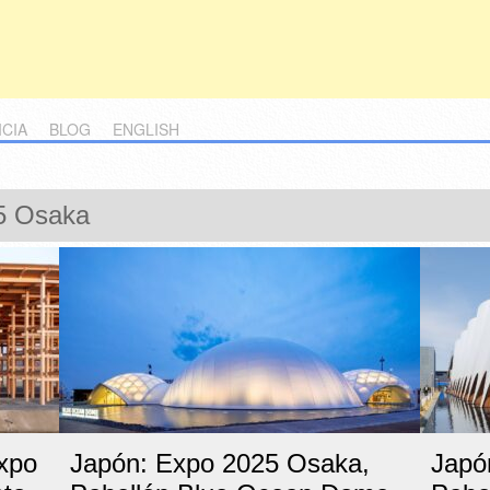
ICIA
BLOG
ENGLISH
5 Osaka
Expo
Japón: Expo 2025 Osaka,
Japó