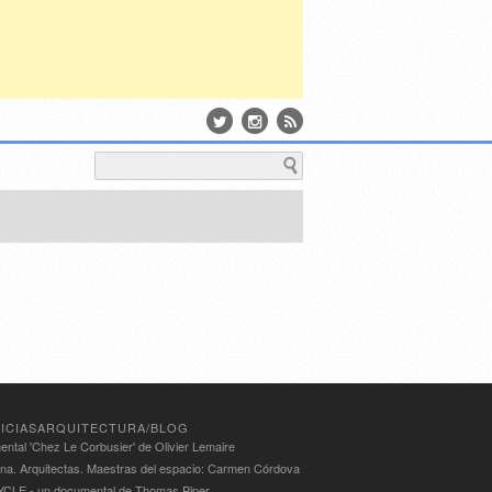
ICIASARQUITECTURA/BLOG
ntal 'Chez Le Corbusier' de Olivier Lemaire
ina. Arquitectas. Maestras del espacio: Carmen Córdova
LE - un documental de Thomas Piper