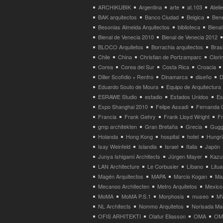
ARCHIKUBIK
Argentina
arte
at.103
Atel
BAK arquitectos
Banco Ciudad
Belgica
Bene
Besonias Almeida Arquitectos
biblioteca
Bienal
Bienal de Venecia 2010
Bienal de Venecia 2012
BLOCO Arquitetos
Borrachia arquitectos
Brasi
Chile
China
Christian de Portzamparc
Clori
Corea
Corea del Sur
Costa Rica
Croacia
Diller Scofidio + Renfro
Dinamarca
diseño
D
Eduardo Souto de Moura
Equipo de Arquitectura
ESRAWE Studio
estadio
Estados Unidos
Es
Expo Shanghai 2010
Felipe Assadi
Fernanda 
Francia
Frank Gehry
Frank Lloyd Wright
F
gmp architekten
Gran Bretaña
Grecia
Gugg
Holanda
Hong Kong
hospital
hotel
Hungri
Isay Weinfeld
Islandia
Israel
Italia
Japón
Junya Ishigami Architects
Jürgen Mayer
Kazu
LAN Architecture
Le Corbusier
Líbano
Litua
Magén Arquitectos
MAPA
Marcio Kogan
Ma
Mecanoo Architecten
Metro Arquitetos
Mexico
MoMA
MoMA P.S.1
Morphosis
museo
M
NL Architects
Nommo Arquitetos
Norisada Ma
OFIS ARHITEKTI
Olafur Eliasson
OMA
OMA