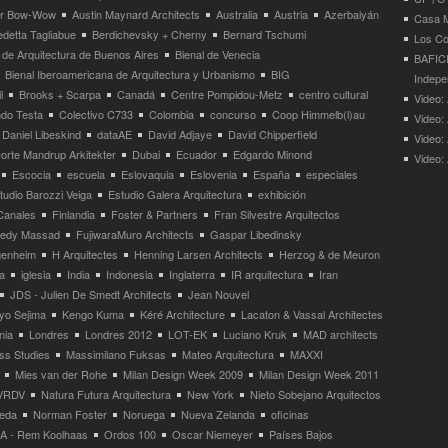
ier Bow-Wow
Austin Maynard Architects
Australia
Austria
Azerbaiyán
Casa M
detta Tagliabue
Berdichevsky + Cherny
Bernard Tschumi
Los Co
 de Arquitectura de Buenos Aires
Bienal de Venecia
BAFICI
Bienal Iberoamericana de Arquitectura y Urbanismo
BIG
Indepe
l
Brooks + Scarpa
Canadá
Centre Pompidou-Metz
centro cultural
Video: 
ndo Testa
Colectivo C733
Colombia
concurso
Coop Himmelb(l)au
Video:
Daniel Libeskind
dataAE
David Adjaye
David Chipperfield
Video:
orte Mandrup Arkitekter
Dubai
Ecuador
Edgardo Minond
Video:
Escocia
escuela
Eslovaquia
Eslovenia
España
especiales
tudio Barozzi Veiga
Estudio Galera Arquitectura
exhibición
Canales
Finlandia
Foster & Partners
Fran Silvestre Arquitectos
redy Massad
FujiwaraMuro Architects
Gaspar Libedinsky
enheim
H Arquitectes
Henning Larsen Architects
Herzog & de Meuron
a
iglesia
India
Indonesia
Inglaterra
IR arquitectura
Iran
JDS - Julien De Smedt Architects
Jean Nouvel
yo Sejima
Kengo Kuma
Kéré Architecture
Lacaton & Vassal Architectes
nia
Londres
Londres 2012
LOT-EK
Luciano Kruk
MAD architects
ss Studies
Massimilano Fuksas
Mateo Arquitectura
MAXXI
Mies van der Rohe
Milan Design Week 2009
Milan Design Week 2011
VRDV
Natura Futura Arquitectura
New York
Nieto Sobejano Arquitectos
eda
Norman Foster
Noruega
Nueva Zelanda
oficinas
 - Rem Koolhaas
Ordos 100
Oscar Niemeyer
Países Bajos