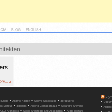
ICIA
BLOG
ENGLISH
hitekten
ers
re...
NOT
 Dhabi
Adamo-Faiden
Adjaye Associates
aeropuerto
Docume
res Mateus
al bordE
Alberto Campo Baeza
Alejandro Aravena
Argent
LLO Architects
Apollo Architects and Associates
Arata Isozaki
UP↑CYC