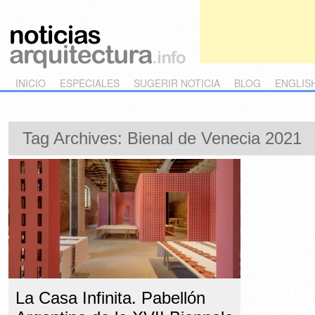
Main menu
Skip to primary content
Skip to secondary content
INICIO
ESPECIALES
SUGERIR NOTICIA
BLOG
ENGLIS
Tag Archives:
Bienal de Venecia 2021
La Casa Infinita. Pabellón