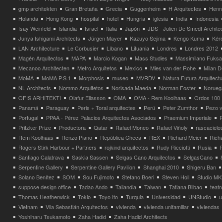
gmp architekten
Gran Bretaña
Grecia
Guggenheim
H Arquitectes
Henni
Holanda
Hong Kong
hospital
hotel
Hungria
iglesia
India
Indonesia
Isay Weinfeld
Islandia
Israel
Italia
Japón
JDS - Julien De Smedt Archite
Junya Ishigami Architects
Jürgen Mayer
Kazuyo Sejima
Kengo Kuma
Kéré
LAN Architecture
Le Corbusier
Líbano
Lituania
Londres
Londres 2012
Magén Arquitectos
MAPA
Marcio Kogan
Mass Studies
Massimilano Fuks
Mecanoo Architecten
Metro Arquitetos
Mexico
Mies van der Rohe
Milan 
MoMA
MoMA P.S.1
Morphosis
museo
MVRDV
Natura Futura Arquitect
NL Architects
Nommo Arquitetos
Norisada Maeda
Norman Foster
Norueg
OFIS ARHITEKTI
Olafur Eliasson
OMA
OMA - Rem Koolhaas
Ordos 100
Panamá
Paraguay
Peris + Toral arquitectes
Perú
Peter Zumthor
Pezo v
Portugal
PPAA - Pérez Palacios Arquitectos Asociados
Praemium Imperiale
Pritzker Prize
Productora
Qatar
Rafael Moneo
Rafael Viñoly
rascacielo
Rem Koolhaas
Renzo Piano
República Checa
REX
Richard Meier
Rich
Rogers Stirk Harbour + Partners
rojkind arquitectos
Rudy Ricciotti
Rusia
Santiago Calatrava
Saskia Sassen
Selgas Cano Arquitectos
SelgasCano
Serpentine Gallery
Serpentine Gallery Pavilion
Shanghai 2010
Shigeru Ban
Solano Benítez
SOM
Sou Fujimoto
Stefano Boeri
Steven Holl
Studio MK
suppose design office
Tadao Ando
Tailandia
Taiwan
Tatiana Bilbao
teatr
Thomas Heatherwick
Tokio
Toyo Ito
Turquia
Universidad
UNStudio
u
Vietnam
Vila Sebastián Arquitectos
vivienda
vivienda unifamiliar
viviendas
Yoshiharu Tsukamoto
Zaha Hadid
Zaha Hadid Architects