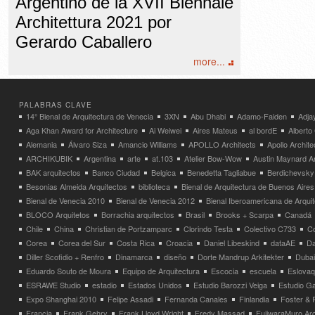
Argentino de la XVII Biennale
Architettura 2021 por
Gerardo Caballero
more...
PALABRAS CLAVE
14° Bienal de Arquitectura de Venecia
3XN
Abu Dhabi
Adamo-Faiden
Adja
Aga Khan Award for Architecture
Ai Weiwei
Aires Mateus
al bordE
Albert
Alemania
Álvaro Siza
Amancio Williams
APOLLO Architects
Apollo Archit
ARCHIKUBIK
Argentina
arte
at.103
Atelier Bow-Wow
Austin Maynard Ar
BAK arquitectos
Banco Ciudad
Belgica
Benedetta Tagliabue
Berdichevsky
Besonias Almeida Arquitectos
biblioteca
Bienal de Arquitectura de Buenos Aires
Bienal de Venecia 2010
Bienal de Venecia 2012
Bienal Iberoamericana de Arqui
BLOCO Arquitetos
Borrachia arquitectos
Brasil
Brooks + Scarpa
Canadá
Chile
China
Christian de Portzamparc
Clorindo Testa
Colectivo C733
C
Corea
Corea del Sur
Costa Rica
Croacia
Daniel Libeskind
dataAE
Da
Diller Scofidio + Renfro
Dinamarca
diseño
Dorte Mandrup Arkitekter
Dubai
Eduardo Souto de Moura
Equipo de Arquitectura
Escocia
escuela
Eslovaq
ESRAWE Studio
estadio
Estados Unidos
Estudio Barozzi Veiga
Estudio Ga
Expo Shanghai 2010
Felipe Assadi
Fernanda Canales
Finlandia
Foster & 
Francia
Frank Gehry
Frank Lloyd Wright
Fredy Massad
FujiwaraMuro Arc