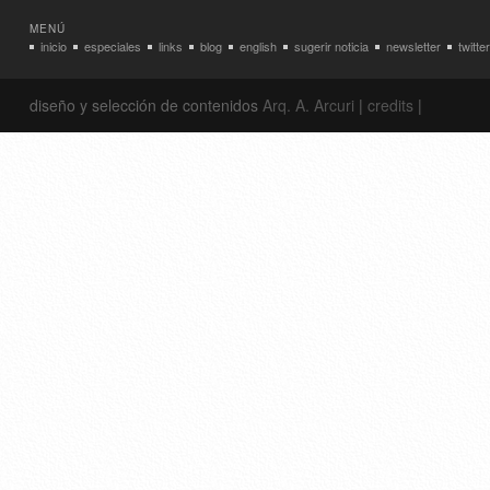
MENÚ
inicio
especiales
links
blog
english
sugerir noticia
newsletter
twitter
diseño y selección de contenidos
Arq. A. Arcuri
|
credits
|